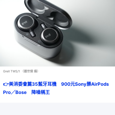
Grell TWS/1 （鍾世傑 攝）
👉美消委會薦35藍牙耳機　900元Sony勝AirPods 
Pro／Bose　降噪稱王