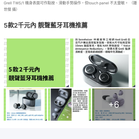
Grell TWS/1 機身表面可作點按、滑動手勢操作，但touch panel 不太靈敏。 （鍾
世傑 攝）
5款2千元內 靚聲藍牙耳機推薦
+
6