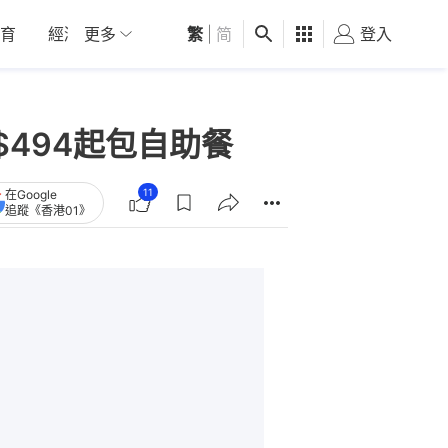
育
經濟
更多
01深圳
繁
觀點
|
简
健康
好食玩飛
登入
女
$494起包自助餐
11
在Google
追蹤《香港01》