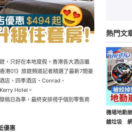
熱門文
遊，只好在本地度假。香港各大酒店繼
，《香港01》旅遊頻道記者精選了最新7間豪
店、四季酒店、Conrad、
rry Hotel。
發稿日為準，最終安排視乎個別零售商
機場地勤
艙垃圾 網
抵優惠