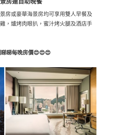
海景房連自助晚餐
景房或豪華海景房均可享用雙人早餐及
雞，爐烤肉眼扒，蜜汁烤火腿及酒店手
睇睇每晚房價😍😍😍