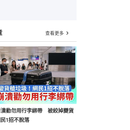
章
查看更多
崩潰勸勿用行李綁帶 被絞掉變貨
民1招不脫落