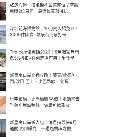
旅遊心得｜搭飛機不會選座位？空服
員曝2位最差 最佳位置落機快
深圳前海博物館｜10月開入場免費！
3000件國寶+觀景台海景打卡
Trip.com優惠碼2026｜8月獨家無門
檻5%折扣+任何酒店可用｜附教學
新皇崗口岸交通攻略｜葵青/啟德/屯
門/沙田 巴士、小巴路線一文看
行李箱輪子比馬桶髒58倍！地勤警告
千萬別用酒精抹 做錯可致報廢
新皇崗口岸懶人包｜消息指最快9月
通關!內部曝光 一證過關超方便