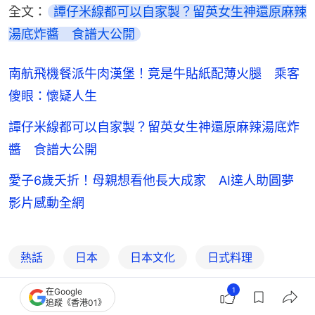
全文：
譚仔米線都可以自家製？留英女生神還原麻辣
湯底炸醬　食譜大公開
南航飛機餐派牛肉漢堡！竟是牛貼紙配薄火腿 乘客
傻眼：懷疑人生
譚仔米線都可以自家製？留英女生神還原麻辣湯底炸
醬 食譜大公開
愛子6歲夭折！母親想看他長大成家 AI達人助圓夢
影片感動全網
熱話
日本
日本文化
日式料理
漢堡包
創業
餐飲業
食譜
1
在Google
追蹤《香港01》