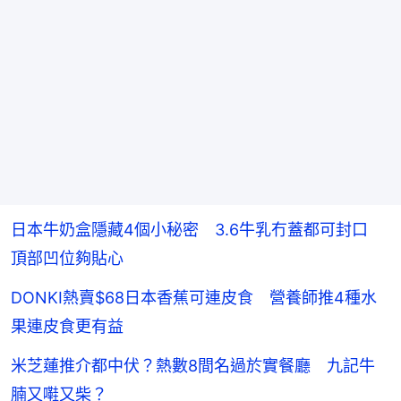
日本牛奶盒隱藏4個小秘密 3.6牛乳冇蓋都可封口
頂部凹位夠貼心
DONKI熱賣$68日本香蕉可連皮食 營養師推4種水
果連皮食更有益
米芝蓮推介都中伏？熱數8間名過於實餐廳 九記牛
腩又嚡又柴？