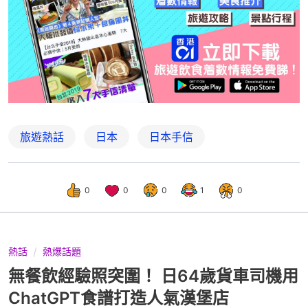
旅遊熱話
日本
日本手信
0
0
0
1
0
熱話
熱爆話題
無餐飲經驗照突圍！ 日64歲貨車司機用
ChatGPT食譜打造人氣漢堡店