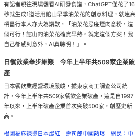
有記者親往現場觀看AI研發食譜，ChatGPT僅花了16
秒就生成1道活用館山早季油菜花的創意料理，就連高
橋昌行本人亦大為讚歎，「油菜花忌廉煙肉意粉，這
個可行！館山的油菜花確實早熟。就定這個方案！我
自己都感到意外，AI真聰明！」。
日餐飲業舉步維艱 今年上半年共509家企業破
產
日本餐飲業經營環境嚴峻，據東京商工調查公司統
計，今年上半年共509家餐飲企業破產，這是自1997
年以來，上半年破產企業首次突破500家，創歷史新
高。
楊國福麻辣燙日本爆紅 壽司郎中國熱爆 網民：中