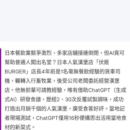
日本餐飲業競爭激烈、多家店舖接連倒閉，但AI竟可
幫助普通人闖出名堂？日本人氣漢堡店「伏姬
BURGER」店長4年前是1名毫無餐飲經驗的貨車司
機，輾轉入行畜牧業，後受公司老闆委託經營漢堡
店。他無前輩可請教經驗，唯有借助ChatGPT（生成
式AI）研發食譜，歷經2、30次反覆試製調味，成功
打造出月銷千個的人氣漢堡，廣受食客好評。當地記
者現場測試，ChatGPT僅用16秒便構思出活用當地食
材的新菜式。