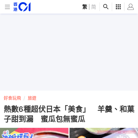
繁
|
简
好食玩飛
旅遊
熱數6種超伏日本「美食」 羊羹、和菓
子甜到漏 蜜瓜包無蜜瓜