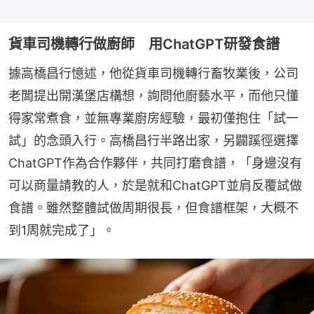
貨車司機轉行做廚師 用ChatGPT研發食譜
據高橋昌行憶述，他從貨車司機轉行畜牧業後，公司
老闆提出開漢堡店構想，詢問他廚藝水平，而他只懂
得家常煮食，並無專業廚房經驗，最初僅抱住「試一
試」的念頭入行。高橋昌行半路出家，另闢蹊徑選擇
ChatGPT作為合作夥伴，共同打磨食譜，「身邊沒有
可以商量請教的人，於是就和ChatGPT並肩反覆試做
食譜。雖然整體試做周期很長，但食譜框架，大概不
到1周就完成了」。