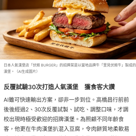
日本人氣漢堡店「伏姬 BURGER」的招牌菜是以當地品牌牛「里見伏姬牛」製成的
漢堡。（AI生成圖片）
反覆試驗30次打造人氣漢堡 獲食客大讚
AI雖可快速輸出方案，卻非一步到位。高橋昌行前前
後後經過2、30次反覆試製、試吃、調整口味，才調
校出現時極受歡迎的招牌漢堡。為照顧不同年齡食
客，他更在牛肉漢堡扒混入豆腐，令肉餅質地柔軟易