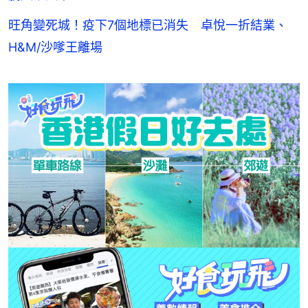
旺角變死城！疫下7個地標已消失 卓悅一折結業、
H&M/沙嗲王離場