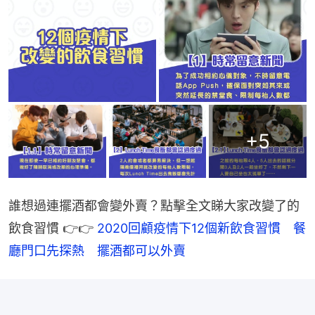
+
5
誰想過連擺酒都會變外賣？點擊全文睇大家改變了的
飲食習慣 👉👉 
2020回顧疫情下12個新飲食習慣　餐
廳門口先探熱　擺酒都可以外賣