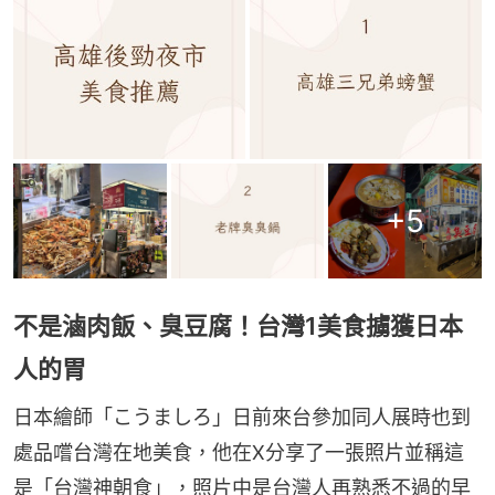
+
5
不是滷肉飯、臭豆腐！台灣1美食擄獲日本
人的胃
日本繪師「こうましろ」日前來台參加同人展時也到
處品嚐台灣在地美食，他在X分享了一張照片並稱這
是「台灣神朝食」，照片中是台灣人再熟悉不過的早