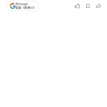
最想吃的食物
】
在Google
追蹤《香港01》
台灣旅遊/旅行
旅遊熱話
旅遊熱話
台灣
美食
旅行搵食
搵食推介
風傳媒
2
0
0
0
1
熱話
熱爆話題
日本旅遊必買「便宜又難吃」手信曝
光 他發文求推薦：買來送主管