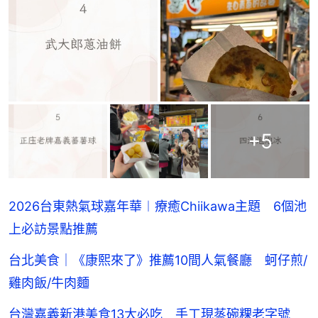
+
5
2026台東熱氣球嘉年華︱療癒Chiikawa主題 6個池
上必訪景點推薦
台北美食｜《康熙來了》推薦10間人氣餐廳 蚵仔煎/
雞肉飯/牛肉麵
台灣嘉義新港美食13大必吃 手工現蒸碗粿老字號