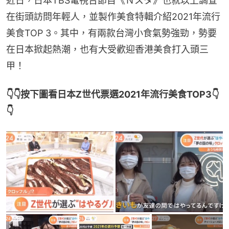
近日，日本TBS電視台節目《Ｎスタ》也就以上調查
在街頭訪問年輕人，並製作美食特輯介紹2021年流行
美食TOP 3。其中，有兩款台灣小食氣勢強勁，勢要
在日本掀起熱潮，也有大受歡迎香港美食打入頭三
甲！
👇👇按下圖看日本Z世代票選2021年流行美食TOP3👇
👇