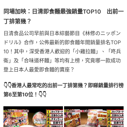
同場加映：日清即食麵最強銷量TOP10 出前一
丁排第幾？
日清食品公司早前與日本綜藝節目《林修のニッポン
ドリル》合作，公佈最新的即食麵年間銷量排名TOP 
10！其中，深受香港人歡迎的「小雞拉麵」、「咚兵
衛」及「合味道杯麵」等均有上榜，究竟哪一款成功
登上日本人最愛即食麵的寶座？
👇👇香港人最常吃的出前一丁排第幾？即睇銷量排行榜
第6至第10位！👇👇