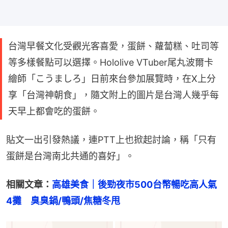
台灣早餐文化受觀光客喜愛，蛋餅、蘿蔔糕、吐司等
等多樣餐點可以選擇。Hololive VTuber尾丸波爾卡
繪師「こうましろ」日前來台參加展覽時，在X上分
享「台灣神朝食」，隨文附上的圖片是台灣人幾乎每
天早上都會吃的蛋餅。
貼文一出引發熱議，連PTT上也掀起討論，稱「只有
蛋餅是台灣南北共通的喜好」。
相關文章：
高雄美食｜後勁夜市500台幣暢吃高人氣
4攤　臭臭鍋/鴨頭/焦糖冬甩