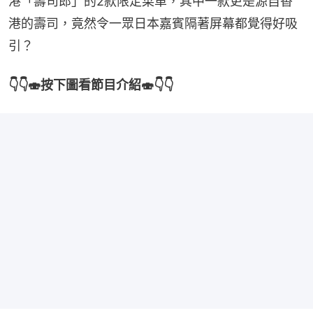
港「壽司郎」的2款限定菜單，其中一款更是源自香
港的壽司，竟然令一眾日本嘉賓隔著屏幕都覺得好吸
引？
👇👇🍣按下圖看節目介紹🍣👇👇