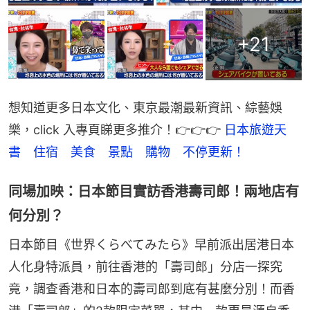
+
21
想知道更多日本文化、東京最潮最新資訊、綜藝娛
樂，click 入專頁睇更多推介！👉👉👉 
日本旅遊天
書　住宿　美食　景點　購物　不停更新！
同場加映：日本節目實訪香港壽司郎！兩地店有
何分別？
日本節目《世界くらべてみたら》早前派出居港日本
人化身特派員，前往香港的「壽司郎」分店一探究
竟，調查香港和日本的壽司郎到底有甚麼分別！而香