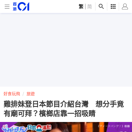
繁
|
简
好食玩飛
旅遊
雞排妹登日本節目介紹台灣 想分手竟
有廟可拜？檳榔店靠一招吸睛