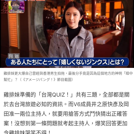
雞排妹更大爆自己曾經與香港男生拍拖，最後分手竟是因為這個地方的神明「暗中
幫忙」？（《アメージパング！》節目截圖）
雞排妹準備的「台灣QUIZ！」共有三題，全部都是關
於去台灣旅遊必知的資訊。而V6成員井之原快彥及岡
田准一兩位主持人，就要用搶答方式鬥快猜出正確答
案！沒想到第一條問題就考起主持人，爆笑回答更加
令雞排妹哭笑不得！