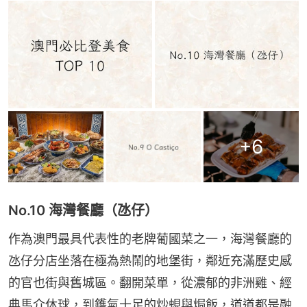
+
6
No.10 海灣餐廳（氹仔）
作為澳門最具代表性的老牌葡國菜之一，海灣餐廳的
氹仔分店坐落在極為熱鬧的地堡街，鄰近充滿歷史感
的官也街與舊城區。翻開菜單，從濃郁的非洲雞、經
典馬介休球，到鑊氣十足的炒蜆與焗飯，道道都是融