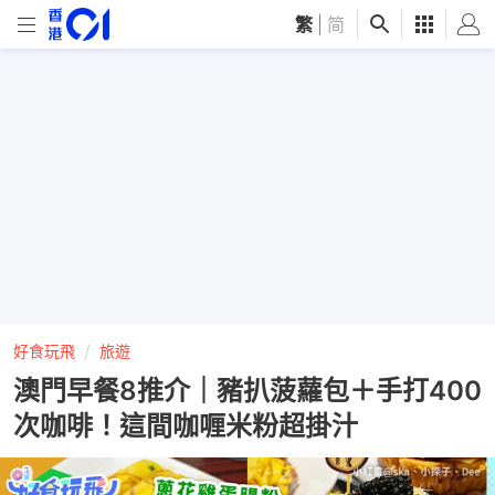
繁
|
简
好食玩飛
旅遊
澳門早餐8推介｜豬扒菠蘿包＋手打400
次咖啡！這間咖喱米粉超掛汁