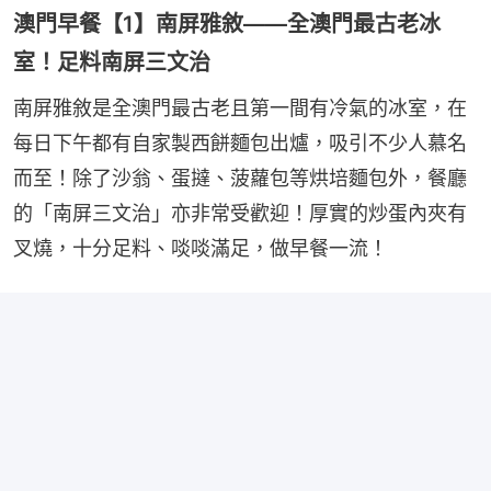
澳門早餐【1】南屏雅敘——全澳門最古老冰
室！足料南屏三文治
南屏雅敘是全澳門最古老且第一間有冷氣的冰室，在
每日下午都有自家製西餅麵包出爐，吸引不少人慕名
而至！除了沙翁、蛋撻、菠蘿包等烘培麵包外，餐廳
的「南屏三文治」亦非常受歡迎！厚實的炒蛋內夾有
叉燒，十分足料、啖啖滿足，做早餐一流！