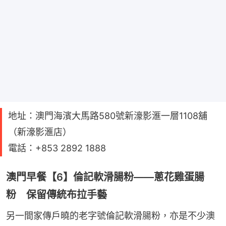
地址：澳門海濱大馬路580號新濠影滙一層1108舖
（新濠影滙店）
電話：+853 2892 1888
澳門早餐【6】倫記軟滑腸粉——蔥花雞蛋腸
粉 保留傳統布拉手藝
另一間家傳戶曉的老字號倫記軟滑腸粉，亦是不少澳