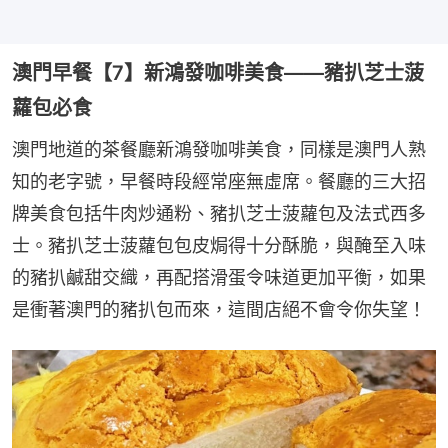
澳門早餐【7】新鴻發咖啡美食——豬扒芝士菠
蘿包必食
澳門地道的茶餐廳新鴻發咖啡美食，同樣是澳門人熟
知的老字號，早餐時段經常座無虛席。餐廳的三大招
牌美食包括牛肉炒通粉、豬扒芝士菠蘿包及法式西多
士。豬扒芝士菠蘿包包皮焗得十分酥脆，與醃至入味
的豬扒鹹甜交織，再配搭滑蛋令味道更加平衡，如果
是衝著澳門的豬扒包而來，這間店絕不會令你失望！