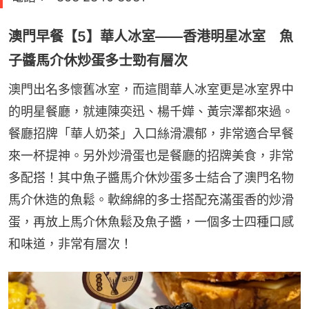
澳門早餐【5】華人冰室——香港明星冰室 魚
子醬馬介休炒蛋多士勁有層次
澳門出名多懷舊冰室，而這間華人冰室更是冰室界中
的明星餐廳，就連陳奕迅、楊千嬅、黃宗澤都來過。
餐廳招牌「華人奶茶」入口絲滑濃郁，非常適合早餐
來一杯提神。另外炒滑蛋也是餐廳的招牌美食，非常
多配搭！其中魚子醬馬介休炒蛋多士結合了澳門名物
馬介休造的魚鬆。軟綿綿的多士搭配充滿蛋香的炒滑
蛋，再放上馬介休魚鬆及魚子醬，一個多士四種口感
和味道，非常有層次！