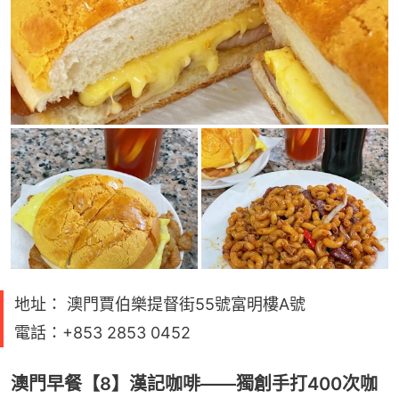
地址： 澳門賈伯樂提督街55號富明樓A號
電話：+853 2853 0452
澳門早餐【8】漢記咖啡——獨創手打400次咖