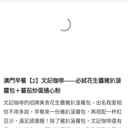
澳門早餐【2】文記咖啡——必試花生醬豬扒菠
蘿包＋蕃茄炒蛋通心粉
文記咖啡的招牌美食花生醬豬扒菠蘿包，出名程度相
信不用多說，早餐來一份豬扒菠蘿包，再搭配一杯紅
豆沙，滿足感爆棚！除了豬扒菠蘿包，文記咖啡還有