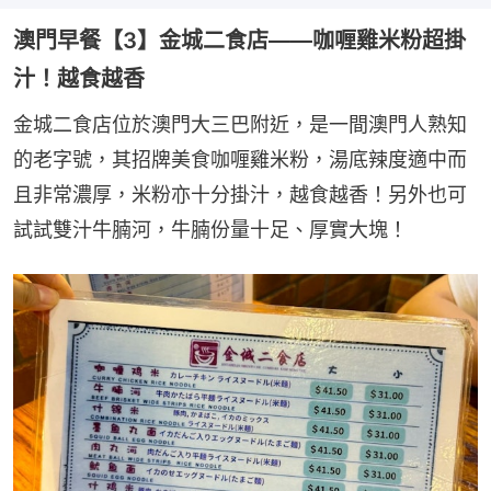
澳門早餐【3】金城二食店——咖喱雞米粉超掛
汁！越食越香
金城二食店位於澳門大三巴附近，是一間澳門人熟知
的老字號，其招牌美食咖喱雞米粉，湯底辣度適中而
且非常濃厚，米粉亦十分掛汁，越食越香！另外也可
試試雙汁牛腩河，牛腩份量十足、厚實大塊！