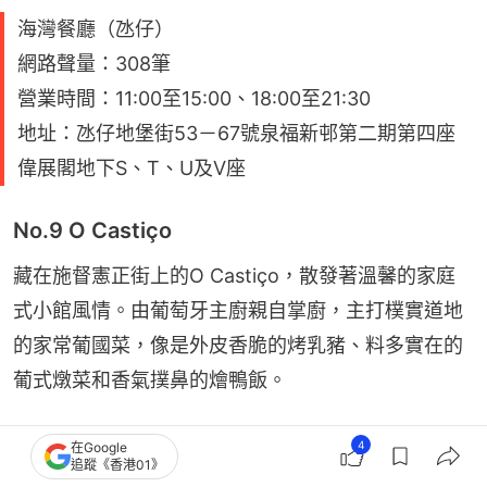
海灣餐廳（氹仔）
網路聲量：308筆
營業時間：11:00至15:00、18:00至21:30
地址：氹仔地堡街53－67號泉福新邨第二期第四座
偉展閣地下S、T、U及V座
No.9 O Castiço
藏在施督憲正街上的O Castiço，散發著溫馨的家庭
式小館風情。由葡萄牙主廚親自掌廚，主打樸實道地
的家常葡國菜，像是外皮香脆的烤乳豬、料多實在的
葡式燉菜和香氣撲鼻的燴鴨飯。
不過想造訪可得提早規劃，店內空間滿打滿算只有五
4
在Google
追蹤《香港01》
張桌子，去過的網友便極力提醒：「性價比很高，但