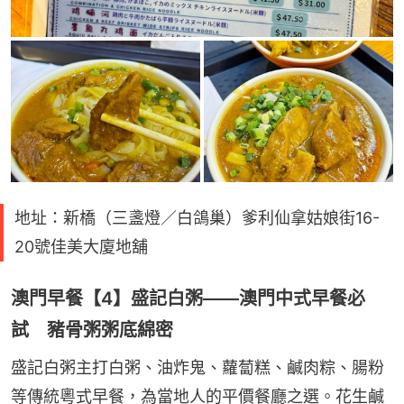
地址：新橋（三盞燈／白鴿巢）爹利仙拿姑娘街16-
20號佳美大廈地舖
澳門早餐【4】盛記白粥——澳門中式早餐必
試 豬骨粥粥底綿密
盛記白粥主打白粥、油炸鬼、蘿蔔糕、鹹肉粽、腸粉
等傳統粵式早餐，為當地人的平價餐廳之選。花生鹹