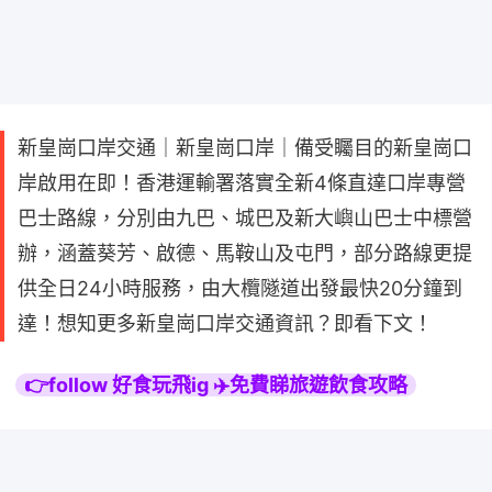
新皇崗口岸交通｜新皇崗口岸｜備受矚目的新皇崗口
岸啟用在即！香港運輸署落實全新4條直達口岸專營
巴士路線，分別由九巴、城巴及新大嶼山巴士中標營
辦，涵蓋葵芳、啟德、馬鞍山及屯門，部分路線更提
供全日24小時服務，由大欖隧道出發最快20分鐘到
達！想知更多新皇崗口岸交通資訊？即看下文！
👉follow 好食玩飛ig ✈️免費睇旅遊飲食攻略