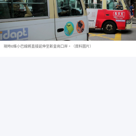
現時6條小巴線將直接延伸至新皇崗口岸。（資料圖片）