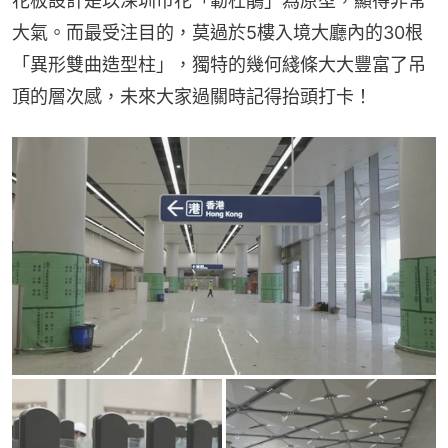
花板設計是以深圳市花「簕杜鵑」為原型，顯得非常
大氣。而最受注目的，莫過於5樓入境大廳內的30根
「異形雙曲造型柱」，獨特的幾何綫條大大豐富了吊
頂的層次感，未來大家過關時記得抬頭打卡！