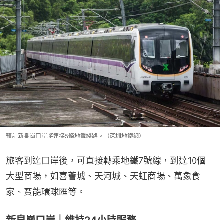
預計新皇崗口岸將連接5條地鐵綫路。（深圳地鐵網）
旅客到達口岸後，可直接轉乘地鐵7號線，到達10個
大型商場，如喜薈城、天河城、天虹商場、萬象食
家、寶能環球匯等。