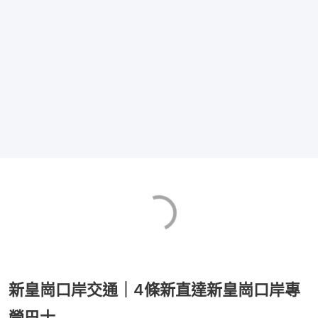
新皇崗口岸交通｜4條新直達新皇崗口岸專
營巴士