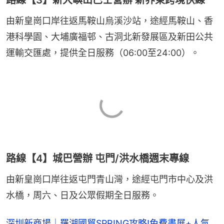
由新皇崗口岸往返馬鞍山烏溪沙站，途經馬鞍山、香
港科學園、大埔廣福邨、古洞北新發展區及新田公共
運輸交匯處，提供全日服務（06:00至24:00）。
路線【4】城巴營辦 屯門/洪水橋週末專線
由新皇崗口岸往返屯門青山灣，途經屯門市中心及洪
水橋，周六、日及公眾假期全日服務。
深圳新商場｜羅湖國貿SPRING攻略!免費畫展+人氣