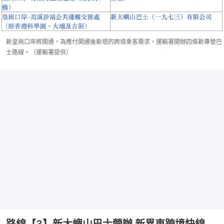
新皇崗口岸將開通，為應付開通後新增的跨境乘客需求，運輸署開辦四條新專營巴
士路線。（運輸署提供）
路線【3】新大嶼山巴士營辦 新界東跨境快線