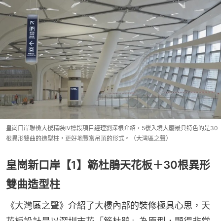
皇崗口岸聯檢大樓精裝IV標段項目經理劉深根介紹，5樓入境大廳最具特色的是30
根異形雙曲的造型柱，更好地豐富吊頂的形式。（大灣區之聲）
皇崗新口岸【1】簕杜鵑天花板＋30根異形
雙曲造型柱
《大灣區之聲》介紹了大樓內部的裝修極具心思，天