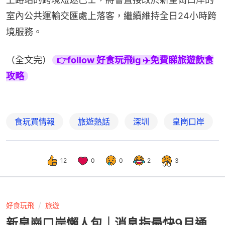
室內公共運輸交匯處上落客，繼續維持全日24小時跨
境服務。
（全文完）
👉follow 好食玩飛ig ✈️免費睇旅遊飲食
攻略
食玩買情報
旅遊熱話
深圳
皇崗口岸
12
0
0
2
3
好食玩飛
旅遊
新皇崗口岸懶人包｜消息指最快9月通