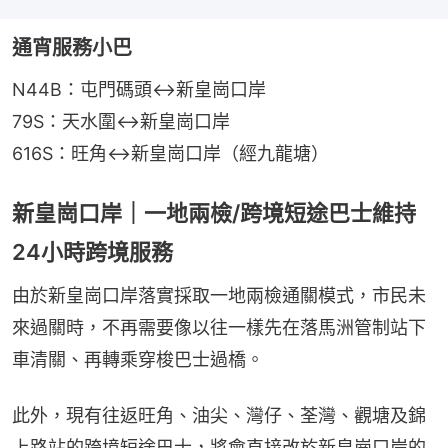
通宵服務小巴
N44B：屯門碼頭↔新皇崗口岸
79S：天水圍↔新皇崗口岸
616S：旺角↔新皇崗口岸（經九龍塘）
新皇崗口岸｜一地兩檢/跨境短途巴士維持
24小時跨境服務
由於新皇崗口岸落實採取一地兩檢通關模式，市民未
來過關時，不再需要像以往一樣先在落馬洲管制站下
車清關、再轉乘穿梭巴士過橋。
此外，現有往返旺角、油尖、灣仔、荃灣、觀塘及錦
上路站的跨境短途巴士，將會直接改於新皇崗口岸的