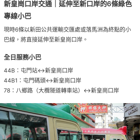
新皇崗口岸交通｜延伸至新口岸的6條綠色
專線小巴
現時6條以新田公共運輸交匯處或落馬洲為終點的小
巴線，將直接延伸至新皇崗口岸。
全日服務小巴
44B：屯門站↔新皇崗口岸
44B1：屯門碼頭↔新皇崗口岸
78：八鄉路（大欖隧道轉車站）↔新皇崗口岸