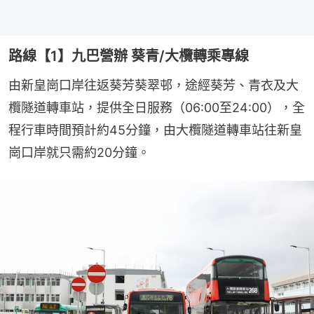
路線【1】九巴營辦 葵青/大欖轉乘專線
由新皇崗口岸往返葵芳葵翠邨，途經葵芳、青衣及大
欖隧道轉車站，提供全日服務（06:00至24:00），全
程行車時間預計約45分鐘，由大欖隧道轉車站往新皇
崗口岸就只需約20分鐘。