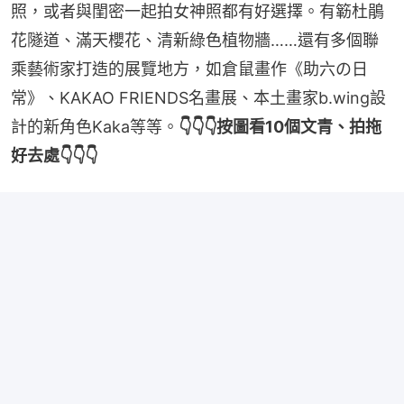
照，或者與閨密一起拍女神照都有好選擇。有簕杜鵑
花隧道、滿天櫻花、清新綠色植物牆……還有多個聯
乘藝術家打造的展覽地方，如倉鼠畫作《助六の日
常》、KAKAO FRIENDS名畫展、本土畫家b.wing設
計的新角色Kaka等等。
👇👇👇按圖看10個文青、拍拖
好去處👇👇👇