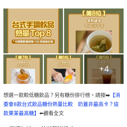
+
4
想選一款較低糖飲品？另有糖份排行榜。請按➡️
【消
委會8款台式飲品糖份熱量比較　奶蓋非最高卡？這
款果茶最高糖】
⬅️觀看全文