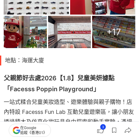
+
17
地點：海運大廈
父親節好去處2026【1.8】兒童美妍據點
「Facesss Poppin Playground」
一站式糅合兒童美妝造型、遊樂體驗與親子購物！店
內特設 Facesss Fun Lab 互動兒童遊樂區，讓小朋友
透過積木及仿真化妝玩具自由探索和動手實驗，憑場
3
在Google
內消費即可入場乙次；期間限定專區 Facesss 
追蹤《香港01》