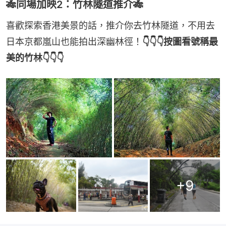
🎋同場加映2：竹林隧道推介🎋
喜歡探索香港美景的話，推介你去竹林隧道，不用去
日本京都嵐山也能拍出深幽林徑！
👇👇👇按圖看號稱最
美的竹林👇👇👇
+
9