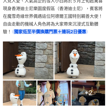
人見人愛、人氣高企的雪人小白將於５月上旬起驚喜
現身香港迪士尼樂園度假區（香港迪士尼），賓客將
在魔雪奇緣世界偶遇這位阿德爾王國特別親善大使！
自由走動的機械人角色將為大家帶來沉浸式互動體
驗！
獨家低至半價換購門票＋連玩2日優惠
+
2