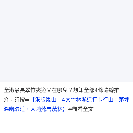
全港最長翠竹夾道又在哪兒？想知全部4條路線推
介，請按➡️
【港版嵐山｜4大竹林隧道打卡行山：茅坪
深幽環道、大埔燕岩茂林】
⬅️觀看全文