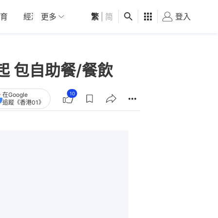
育
經濟
更多
01深圳
繁
觀點
|
简
健康
好食玩飛
登入
女
0起 包自助餐/餐飲
10
在Google
追蹤《香港01》