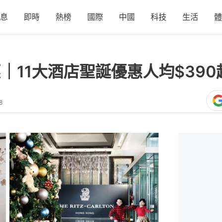
息
即時
熱榜
國際
中國
科技
生活
體
n優惠｜11大酒店聖誕優惠人均$39
8