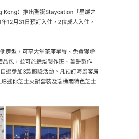
ng Kong）推出聖誕Staycation「星爍之
1年12月31日預訂入住，2位成人入住，
他房型，可享大堂茶座早餐、免費獲贈
及禮品包，並可於蠟燭製作班、薑餅製作
，自選參加3款體驗活動。凡預訂海景客房
AUB迷你芝士火鍋套裝及瑞樵閣特色芝士