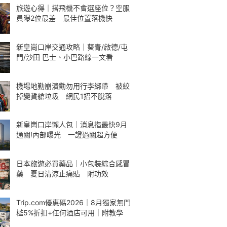
旅遊心得｜搭飛機不會選座位？空服
員曝2位最差 最佳位置落機快
新皇崗口岸交通攻略｜葵青/啟德/屯
門/沙田 巴士、小巴路線一文看
機場地勤崩潰勸勿用行李綁帶 被絞
掉變貨艙垃圾 網民1招不脫落
新皇崗口岸懶人包｜消息指最快9月
通關!內部曝光 一證過關超方便
日本旅遊必買藥品｜小包裝綜合感冒
藥 夏日清涼止痛貼 附功效
Trip.com優惠碼2026｜8月獨家無門
檻5%折扣+任何酒店可用｜附教學