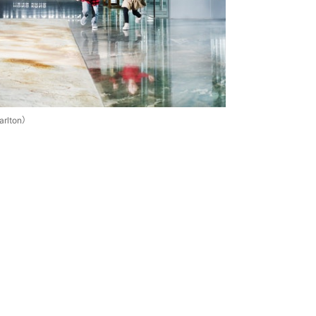
rlton）