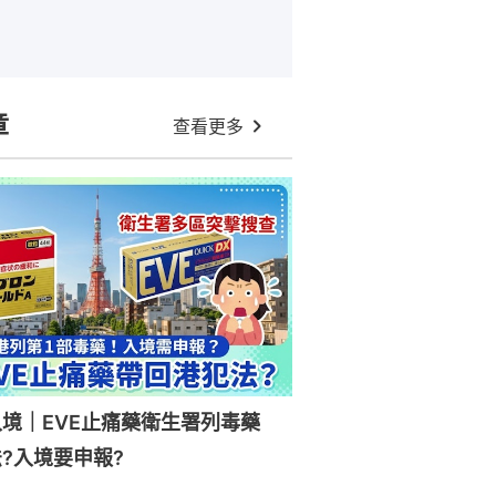
章
查看更多
入境｜EVE止痛藥衛生署列毒藥
?入境要申報?