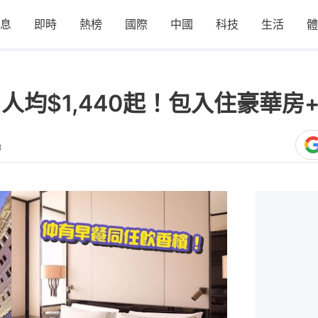
息
即時
熱榜
國際
中國
科技
生活
體
ion人均$1,440起！包入住豪華
8