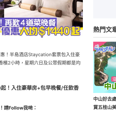
熱門文
優惠！半島酒店Staycation套票包入住豪
香檳2小時，星期六日及公眾假期都是均
,440起！入住豪華房+包早晚餐/任飲香
中山好去處
賞五桂山
！請Follow我哋：