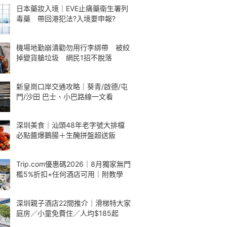
日本藥妝入境｜EVE止痛藥衛生署列
毒藥 帶回港犯法?入境要申報?
機場地勤崩潰勸勿用行李綁帶 被絞
掉變貨艙垃圾 網民1招不脫落
新皇崗口岸交通攻略｜葵青/啟德/屯
門/沙田 巴士、小巴路線一文看
深圳美食｜汕頭48年老字號大排檔
必點醬爆鵝腸＋生醃拼盤超送飯
Trip.com優惠碼2026｜8月獨家無門
檻5%折扣+任何酒店可用｜附教學
深圳親子酒店22間推介｜滑梯特大家
庭房／小童免費住／人均$185起