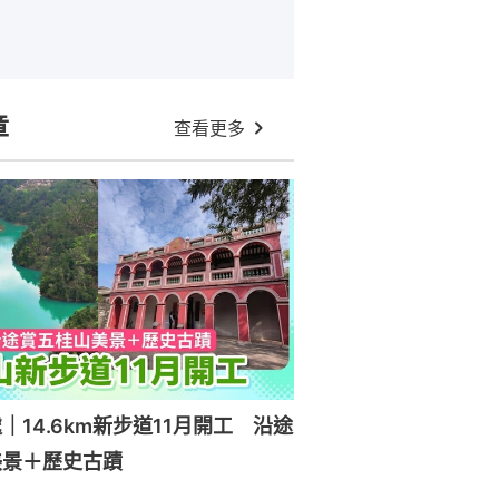
章
查看更多
｜14.6km新步道11月開工 沿途
美景＋歷史古蹟