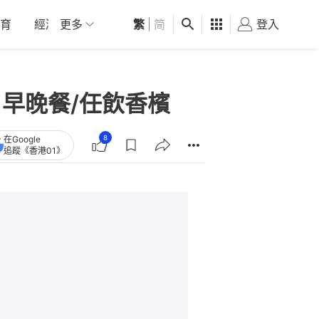
育
經濟
更多
01深圳
繁
觀點
|
简
健康
好食玩飛
登入
女
房+早晚餐/任飲香檳
8
在Google
追蹤《香港01》