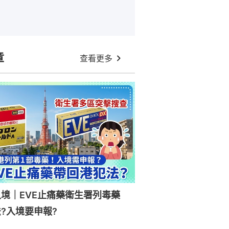
章
查看更多
入境｜EVE止痛藥衛生署列毒藥
?入境要申報?