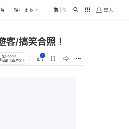
育
經濟
更多
01深圳
繁
觀點
|
简
健康
好食玩飛
登入
女
遊客/搞笑合照！
1
在Google
追蹤《香港01》