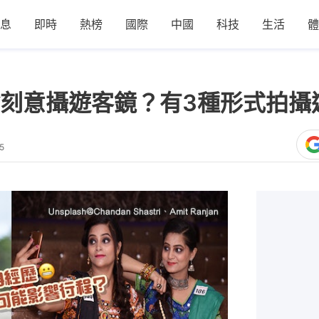
息
即時
熱榜
國際
中國
科技
生活
體
刻意攝遊客鏡？有3種形式拍攝
5