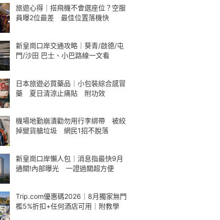
旅遊心得｜搭飛機不會選座位？空服
員曝2位最差 最佳位置落機快
新皇崗口岸交通攻略｜葵青/啟德/屯
門/沙田 巴士、小巴路線一文看
日本旅遊必買藥品｜小包裝綜合感冒
藥 夏日清涼止痛貼 附功效
機場地勤崩潰勸勿用行李綁帶 被絞
掉變貨艙垃圾 網民1招不脫落
新皇崗口岸懶人包｜消息指最快9月
通關!內部曝光 一證過關超方便
Trip.com優惠碼2026｜8月獨家無門
檻5%折扣+任何酒店可用｜附教學