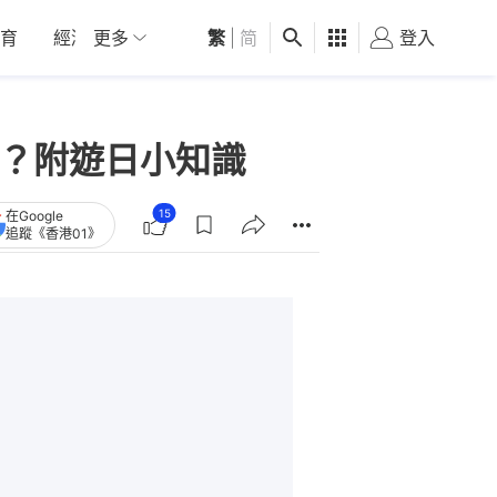
育
經濟
更多
01深圳
繁
觀點
|
简
健康
好食玩飛
登入
女
對？附遊日小知識
15
在Google
追蹤《香港01》