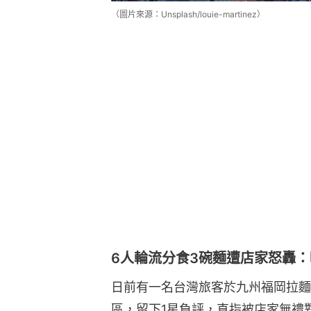
（圖片來源：Unsplash/louie-martinez）
6人輪流分食3碗麵遭店家怒轟：唔
日前有一名台灣旅客於九州福岡拉麵店
區，留下1星負評，直指被店家無禮