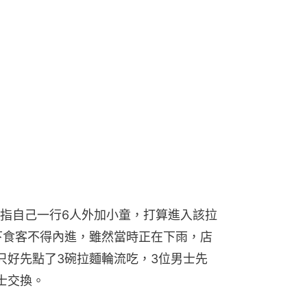
指自己一行6人外加小童，打算進入該拉
下食客不得內進，雖然當時正在下雨，店
只好先點了3碗拉麵輪流吃，3位男士先
士交換。