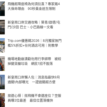
飛機起降座椅為何須拉直？專家揭4
大保命理由 90秒黃金逃生限制
新皇崗口岸交通攻略｜葵青/啟德/屯
門/沙田 巴士、小巴路線一文看
Trip.com優惠碼2026｜8月獨家無門
檻5%折扣+任何酒店可用｜附教學
機場地勤崩潰勸勿用行李綁帶 被絞
掉變貨艙垃圾 網民1招不脫落
新皇崗口岸懶人包｜消息指最快9月
通關!內部曝光 一證過關超方便
旅遊心得｜搭飛機不會選座位？空服
員曝2位最差 最佳位置落機快