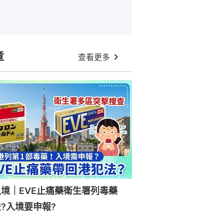
章
查看更多
入境｜EVE止痛藥衛生署列毒藥
?入境要申報?