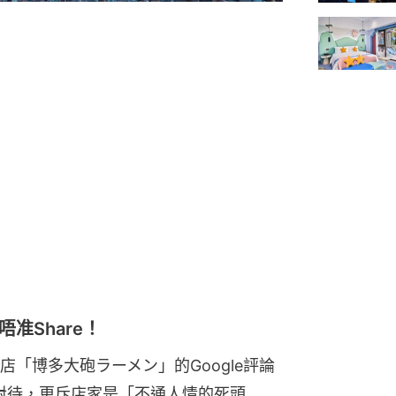
准Share！
「博多大砲ラーメン」的Google評論
對待，更斥店家是「不通人情的死頭