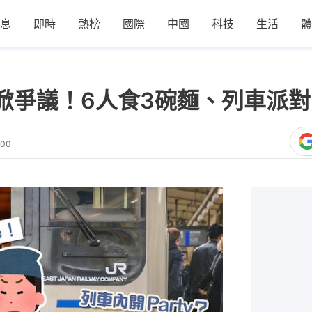
息
即時
熱榜
國際
中國
科技
生活
體
掀爭議！6人食3碗麵、列車派
:00