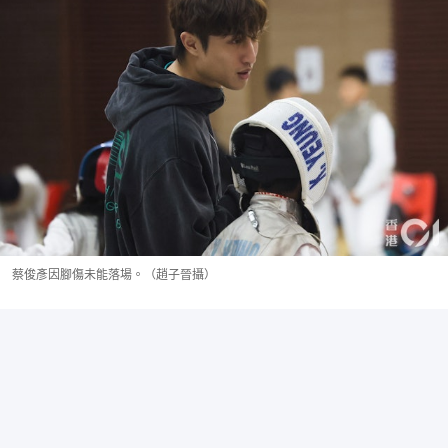
蔡俊彥因腳傷未能落場。（趙子晉攝）