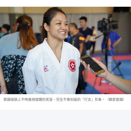
蔡韻瑜臉上不時展現燦爛的笑容，完全不像刻版的「打女」形象。（賴家俊攝）