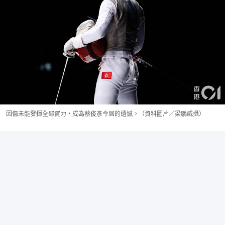
因傷未能發揮全部實力，成為蔡俊彥今屆的遺憾。（資料圖片／梁鵬威攝）