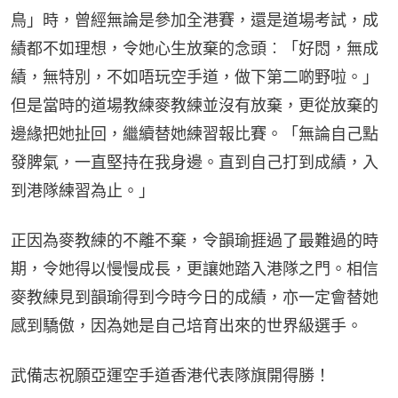
鳥」時，曾經無論是參加全港賽，還是道場考試，成
績都不如理想，令她心生放棄的念頭︰「好悶，無成
績，無特別，不如唔玩空手道，做下第二啲野啦。」
但是當時的道場教練麥教練並沒有放棄，更從放棄的
邊緣把她扯回，繼續替她練習報比賽。「無論自己點
發脾氣，一直堅持在我身邊。直到自己打到成績，入
到港隊練習為止。」
正因為麥教練的不離不棄，令韻瑜捱過了最難過的時
期，令她得以慢慢成長，更讓她踏入港隊之門。相信
麥教練見到韻瑜得到今時今日的成績，亦一定會替她
感到驕傲，因為她是自己培育出來的世界級選手。
武備志祝願亞運空手道香港代表隊旗開得勝！