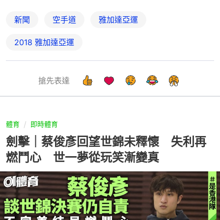
新聞
空手道
雅加達亞運
2018 雅加達亞運
搶先表達
體育
即時體育
劍擊｜蔡俊彥回望世錦未釋懷 失利再
燃鬥心 世一夢從玩笑漸變真