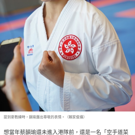
提到麥教練時，韻瑜露出尊敬的表情。（賴家俊攝）
想當年蔡韻瑜還未進入港隊前，還是一名「空手道菜