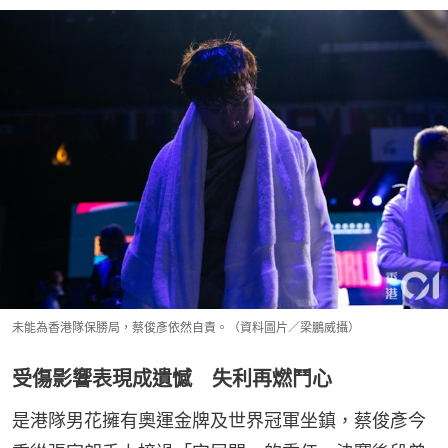
未能為香港隊保勝局，蔡俊彥依然自責。（資料圖片／梁鵬威攝）
受傷影響表現成遺憾 失利再燃鬥心
是港隊男花擁有奧運金牌及世界冠軍坐鎮，蔡俊彥今