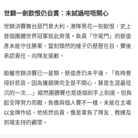
世錦一劍飲恨仍自責：未試過咁唔開心
世錦決賽舞台惡鬥意大利，港隊男花一劍飲恨，史上
首個團體世界冠軍就此旁落。負責「守尾門」的蔡俊
彥未能守住勝果，當刻頹然的樣子仍歷歷在目，賽後
承認責任，向隊友道歉。
距離世錦決賽已一星期，蔡俊彥仍未平復，「有時覺
得好悲哀，因為獲銀牌完全是不開心，算是生涯最低
沉的一次....」縱然團體賽也是逐個劍手上劍道，但負
起全隊努力而戰，負擔與個人賽不一樣，未能在主場
以金牌作結，他依然自責，像是辜負了隊友﹑教練及
到場支持的觀眾。