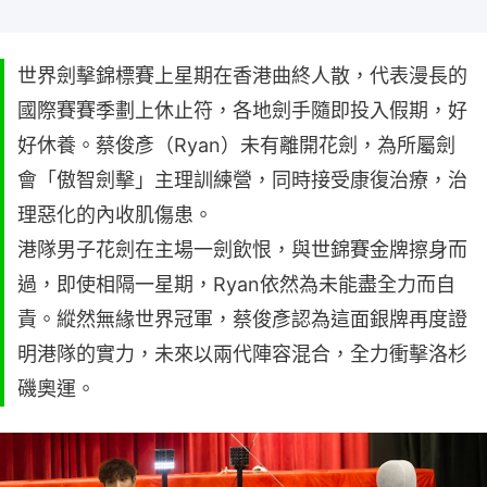
世界劍擊錦標賽上星期在香港曲終人散，代表漫長的
國際賽賽季劃上休止符，各地劍手隨即投入假期，好
好休養。蔡俊彥（Ryan）未有離開花劍，為所屬劍
會「傲智劍擊」主理訓練營，同時接受康復治療，治
理惡化的內收肌傷患。
港隊男子花劍在主場一劍飲恨，與世錦賽金牌擦身而
過，即使相隔一星期，Ryan依然為未能盡全力而自
責。縱然無緣世界冠軍，蔡俊彥認為這面銀牌再度證
明港隊的實力，未來以兩代陣容混合，全力衝擊洛杉
磯奧運。