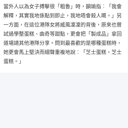
當外人以為女子搏擊很「粗魯」時，韻瑜指︰「我會
解釋，其實我地係點到即止，我地唔會殺人嘅。」另
一方面，在這位港隊女將威風凜凜的背後，原來也曾
試過學整蛋糕、曲奇等甜點，更會把「製成品」拿回
道場請其他港隊分享。問到最喜歡的是哪種蛋糕時，
她更會馬上堅決而細聲重複地說︰「芝士蛋糕，芝士
蛋糕。」