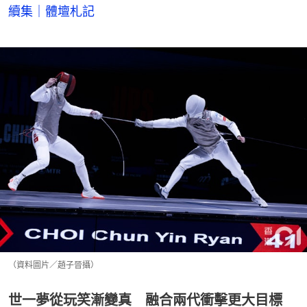
續集｜體壇札記
（資料圖片／趙子晉攝）
世一夢從玩笑漸變真 融合兩代衝擊更大目標