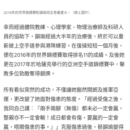
2016年的世界錦標賽對韻瑜而言意義重大。（網上圖片）
幸而經過體院教練、心理學家、物理治療師及科研人
員的協助下，韻瑜經過大半年的治療後，終於可以重
新披上空手道參與港隊練習。在復操短短一個月後，
便在2016年的世界錦標賽取得排名11的成績。及後她
更在2017年於哈薩克舉行的亞洲空手道錦標賽中，擊
敗多位勁敵奪得銀牌。
所有看似突然的成功，不僅讓她豁然開朗及進軍亞
運，更改變了她面對傷患的態度。「經過受傷之後，
我同自己講︰『兩手兩腳（無傷）都未必一定會贏，
整親亦不一定會輸！成日都會有傷，要贏的一定會
贏，唔關傷患的事。』」克服傷患過後，蔡韻瑜變得