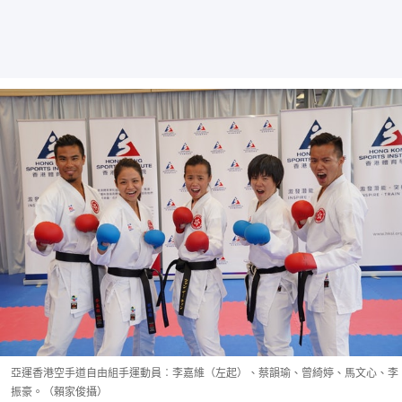
亞運香港空手道自由組手運動員︰李嘉維（左起）、蔡韻瑜、曾綺婷、馬文心、李
振豪。（賴家俊攝）