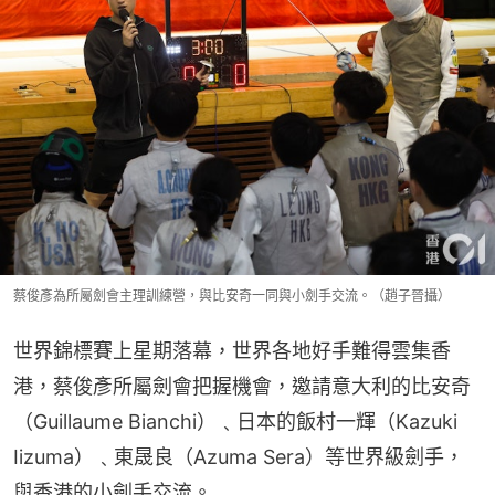
蔡俊彥為所屬劍會主理訓練營，與比安奇一同與小劍手交流。（趙子晉攝）
世界錦標賽上星期落幕，世界各地好手難得雲集香
港，蔡俊彥所屬劍會把握機會，邀請意大利的比安奇
（Guillaume Bianchi）﹑日本的飯村一輝（Kazuki 
Iizuma）﹑東晟良（Azuma Sera）等世界級劍手，
與香港的小劍手交流。