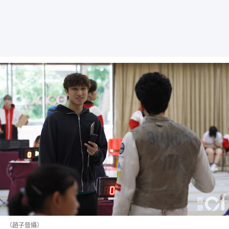
（趙子晉攝）