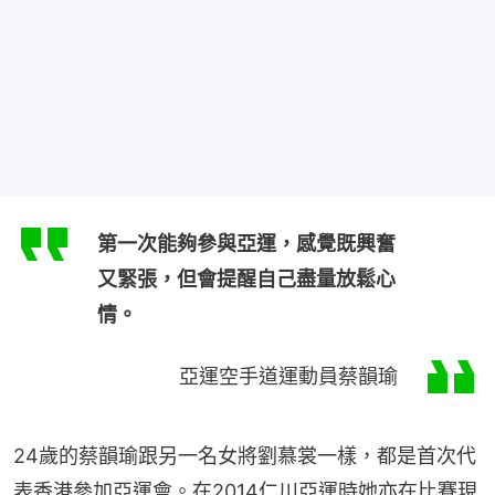
第一次能夠參與亞運，感覺既興奮
又緊張，但會提醒自己盡量放鬆心
情。
亞運空手道運動員蔡韻瑜
24歲的蔡韻瑜跟另一名女將劉慕裳一樣，都是首次代
表香港參加亞運會。在2014仁川亞運時她亦在比賽現