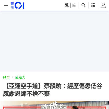
繁
|
简
體育
武備志
【亞運空手道】蔡韻瑜：經歷傷患低谷
感謝恩師不捨不棄