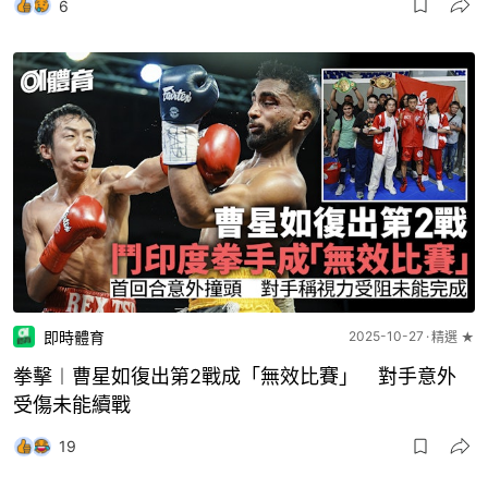
6
即時體育
2025-10-27
精選 ★
拳擊︱曹星如復出第2戰成「無效比賽」 對手意外
受傷未能續戰
19