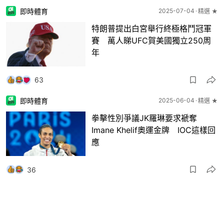
即時體育
2025-07-04
精選 ★
特朗普提出白宮舉行終極格鬥冠軍
賽 萬人睇UFC賀美國獨立250周
年
63
即時體育
2025-06-04
精選 ★
拳擊性別爭議JK羅琳要求褫奪
Imane Khelif奧運金牌 IOC這樣回
應
36
即時體育
2024-12-25
精選 ★
前UFC選手訓練遭膝撞至陰莖折