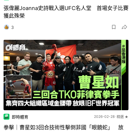
張偉麗Joanna史詩戰入選UFC名人堂 首場女子比賽
獲此殊榮
3
即時體育
2026-02-28
精選 ★
拳擊｜曹星如3回合技術性擊倒菲國「眼鏡蛇」 放