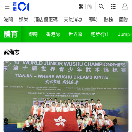
繁
|
简
港聞
娛樂
酒店優惠碼
天氣消息
即時
熱榜
國際
體育
即時
香港隊
世界盃
跑步行山
Jumpe
武備志