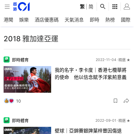
繁
|
简
港聞
娛樂
酒店優惠碼
天氣消息
即時
熱榜
國際
2018 雅加達亞運
即時體育
2022-11-04
精選 ★
我的名字・李卡度｜香港七欖華將
的使命 他以信念賦予洋紫荊意義
10
即時體育
2022-09-01
精選 ★
壁球｜亞錦賽銀牌葉梓豐因傷退