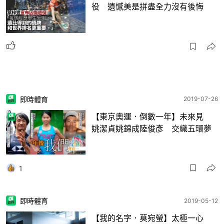
役 遺憾美是拼盡全力沒有後悔
即時體育
2019-07-26
【東京奧運．倒數一年】未來見
姚潔貞姚錦成陸俊彥 交織五環夢
1
即時體育
2019-05-12
【我的名字．莫宛螢】太極一心