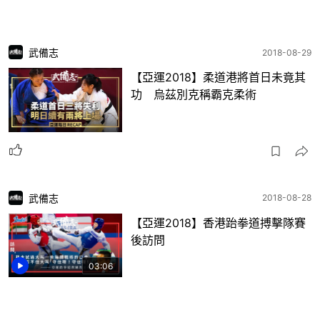
武備志
2018-08-29
【亞運2018】柔道港將首日未竟其
功 烏茲別克稱霸克柔術
武備志
2018-08-28
【亞運2018】香港跆拳道搏擊隊賽
後訪問
03:06