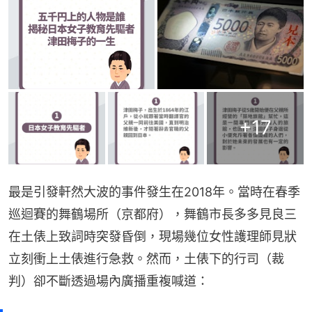
+
17
最是引發軒然大波的事件發生在2018年。當時在春季
巡迴賽的舞鶴場所（京都府），舞鶴市長多多見良三
在土俵上致詞時突發昏倒，現場幾位女性護理師見狀
立刻衝上土俵進行急救。然而，土俵下的行司（裁
判）卻不斷透過場內廣播重複喊道：