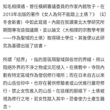
知名相撲通、曾任橫綱審議委員的作家內館牧子，在
2013年出版的著作《女人為何不能踏上土俵？》（幻
冬舍新書）中如此寫道。內館在就讀東北大學研究所
期間專攻這個議題，並以論文〈大相撲的宗教學考察
——作為聖域的土俵〉取得碩士學位，其後便以此研
究為基礎出版了該書。
所謂「結界」，指的是區隔聖域與俗世的界線，用以
阻絕外界的不淨之物或災厄侵入。在佛教中，寺院內
劃有特定區域作為僧侶修行場所；而在日本自古以來
的山岳信仰中，也存在著供修驗者或山伏進行嚴苛修
行、禁止女性進入的山岳。在這樣的脈絡下，土俵被
視為修行之地，若女性踏入其中，恐會使力士產生雜
念。