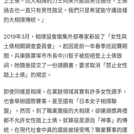
上土俵。而大相撲的力士向來只能由男性擔任，土俵
過去也一直只有男性踏足。我們只是希望能守護這樣
的大相撲傳統。」
2019年3月，相撲協會邀集外部專家新設了「女性與
土俵相關調查委員會」。起因是前一年春季巡迴賽期
間，兵庫縣寶塚市市長中川智子被拒絕登上土俵致
詞，她隨後提交了一份請願書，要求取消「禁止女性
踏上土俵」的規定。
即使同樣是相撲，在業餘領域其實有許多女性選手，
也會舉辦國際賽事，甚至還有「日本女子相撲聯
盟」。然而，到了職業層級的大相撲，卻連頒獎典禮
都不允許女性踏上土俵。就算這是源自「神事」的傳
統，在現代社會中真的還能被接受嗎？職業賽事的運