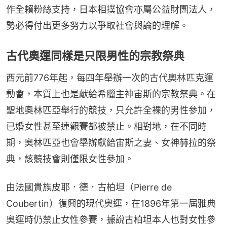
作全賴粉絲支持，日本相撲協會亦屬公益財團法人，
勢必得付出更多努力以爭取社會輿論的理解。
古代奧運同樣是只限男性的宗教祭典
西元前776年起，每四年舉辦一次的古代奧林匹克運
動會，本質上也是獻給希臘主神宙斯的宗教祭典。在
聖地奧林匹亞舉行的競技，只允許全裸的男性參加，
已婚女性甚至連觀賽都被禁止。相對地，在不同時
期，奧林匹亞也會舉辦獻給宙斯之妻、女神赫拉的祭
典，該競技會則僅限女性參加。
由法國貴族皮耶．德．古柏坦（Pierre de 
Coubertin）復興的現代奧運，在1896年第一屆雅典
奧運時仍禁止女性參賽，據說古柏坦本人也對女性參