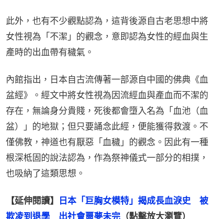
此外，也有不少觀點認為，這背後源自古老思想中將
女性視為「不潔」的觀念，意即認為女性的經血與生
產時的出血帶有穢氣。
內館指出，日本自古流傳著一部源自中國的佛典《血
盆經》。經文中將女性視為因流經血與產血而不潔的
存在，無論身分貴賤，死後都會墮入名為「血池（血
盆）」的地獄；但只要誦念此經，便能獲得救渡。不
僅佛教，神道也有厭惡「血穢」的觀念。因此有一種
根深柢固的說法認為，作為祭神儀式一部分的相撲，
也吸納了這類思想。
【延伸閱讀】
日本「巨胸女模特」揭成長血淚史　被
欺凌到退學　出社會噩夢未完
（點擊放大瀏覽）