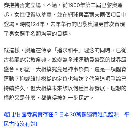
賽抱持否定立場。不過，從1900年第二屆巴黎奧運
起，女性便得以參賽，並在網球與高爾夫兩個項目中
登場。時隔124年，去年舉行的巴黎奧運更首次實現
了男女選手名額均等的目標。
就這樣，奧運在傳承「追求和平」理念的同時，已從
古希臘的宗教祭典，蛻變為全球運動員齊聚的世界級
盛會。那麼，大相撲究竟是神事祭典，還是一項體育
運動？抑或維持模糊的定位也無妨？儘管這項爭論已
持續許久，但大相撲未來該以何種目標發展、理想的
樣貌又是什麼，都值得被進一步探討。
竈門/甘露寺真實存在？日本30萬個獨特姓氏起源 平
民古時沒有姓!