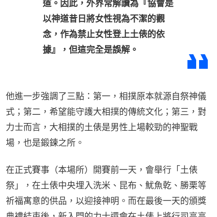
道。因此，外界常解讀為『協會是
以神道昔日將女性視為不潔的觀
念，作為禁止女性登上土俵的依
據』，但這完全是誤解。
他進一步強調了三點：第一，相撲原本就源自祭神儀
式；第二，希望能守護大相撲的傳統文化；第三，對
力士而言，大相撲的土俵是男性上場較勁的神聖戰
場，也是鍛鍊之所。
在正式賽事（本場所）開賽前一天，會舉行「土俵
祭」，在土俵中央埋入洗米、昆布、魷魚乾、勝栗等
祈福寓意的供品，以迎接神明。而在最後一天的頒獎
典禮結束後，新入門的力士還會在土俵上將行司高高