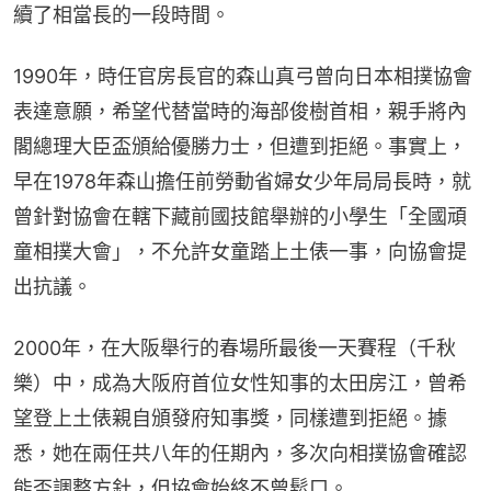
續了相當長的一段時間。
1990年，時任官房長官的森山真弓曾向日本相撲協會
表達意願，希望代替當時的海部俊樹首相，親手將內
閣總理大臣盃頒給優勝力士，但遭到拒絕。事實上，
早在1978年森山擔任前勞動省婦女少年局局長時，就
曾針對協會在轄下藏前國技館舉辦的小學生「全國頑
童相撲大會」，不允許女童踏上土俵一事，向協會提
出抗議。
2000年，在大阪舉行的春場所最後一天賽程（千秋
樂）中，成為大阪府首位女性知事的太田房江，曾希
望登上土俵親自頒發府知事獎，同樣遭到拒絕。據
悉，她在兩任共八年的任期內，多次向相撲協會確認
能否調整方針，但協會始終不曾鬆口。