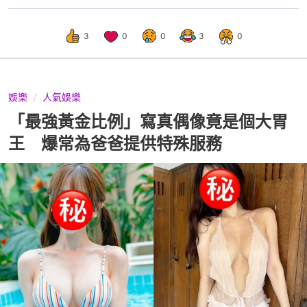
3
0
0
3
0
娛樂
人氣娛樂
「最強黃金比例」寫真偶像竟是個大胃
王 爆常為爸爸提供特殊服務