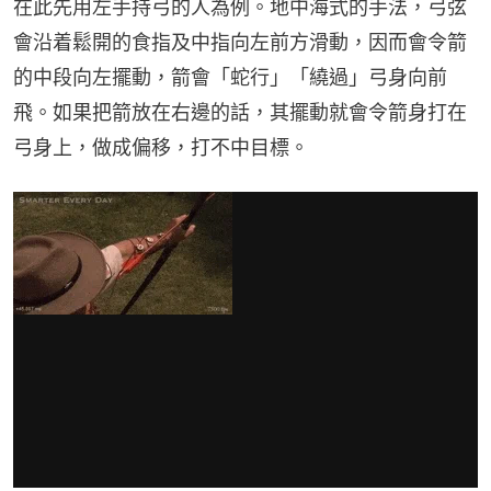
在此先用左手持弓的人為例。地中海式的手法，弓弦
會沿着鬆開的食指及中指向左前方滑動，因而會令箭
的中段向左擺動，箭會「蛇行」「繞過」弓身向前
飛。如果把箭放在右邊的話，其擺動就會令箭身打在
弓身上，做成偏移，打不中目標。