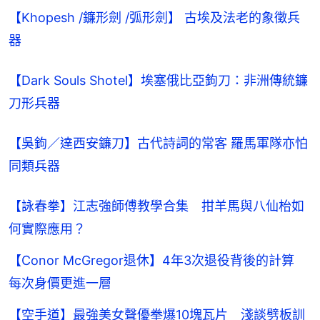
【Khopesh /鐮形劍 /弧形劍】 古埃及法老的象徵兵
器
【Dark Souls Shotel】埃塞俄比亞鉤刀：非洲傳統鐮
刀形兵器
【吳鉤／達西安鐮刀】古代詩詞的常客 羅馬軍隊亦怕
同類兵器
【詠春拳】江志強師傅教學合集 拑羊馬與八仙枱如
何實際應用？
【Conor McGregor退休】4年3次退役背後的計算
每次身價更進一層
【空手道】最強美女聲優拳爆10塊瓦片 淺談劈板訓