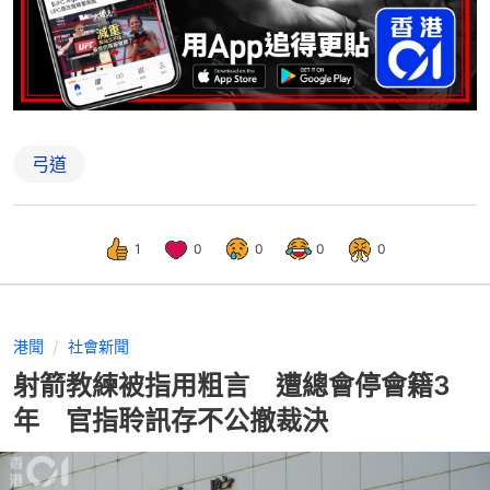
弓道
1
0
0
0
0
港聞
社會新聞
射箭教練被指用粗言 遭總會停會籍3
年 官指聆訊存不公撤裁決