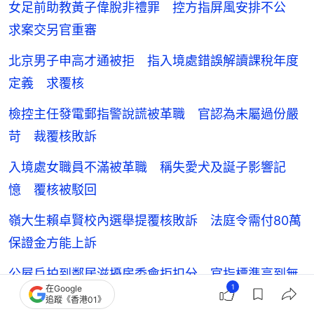
女足前助教黃子偉脫非禮罪 控方指屏風安排不公
求案交另官重審
北京男子申高才通被拒 指入境處錯誤解讀課稅年度
定義 求覆核
檢控主任發電郵指警說謊被革職 官認為未屬過份嚴
苛 裁覆核敗訴
入境處女職員不滿被革職 稱失愛犬及誕子影響記
憶 覆核被駁回
嶺大生賴卓賢校內選舉提覆核敗訴 法庭令需付80萬
保證金方能上訴
公屋戶拍到鄰居滋擾房委會拒扣分 官指標準高到無
1
在Google
可能 裁住戶勝
追蹤《香港01》