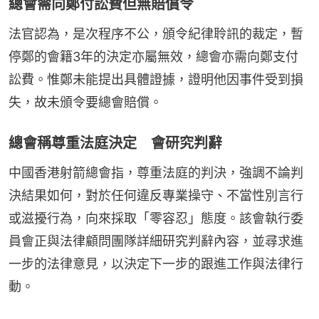
總會需向鄭付訟費但無賠償令
法官認為，是次程序不公，頒令紀律聆訊的裁定，暫
停鄭的會籍3年的決定亦屬無效，總會亦需向鄭支付
訟費。惟鄭未能提出具體證據，證明他因事件受到損
失，故未頒令要總會賠償。
總會稱尊重法庭決定 會研究判辭
中國香港射箭總會指，尊重法庭的判決，強調不論判
決結果如何，對於任何違反專業操守、不當性別言行
或滋擾行為，向來採取「零容忍」態度。該會執行委
員會正與法律顧問團隊詳細研究判辭內容，並尋求進
一步的法律意見，以決定下一步的跟進工作與法律行
動。