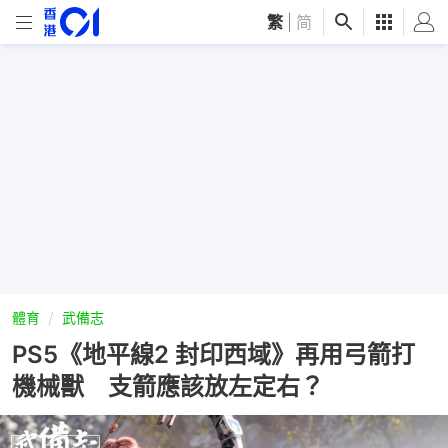
繁
|
简
體育
武備志
PS5《地平線2 封印西域》再用弓箭打
機械獸 支箭應該放左定右？