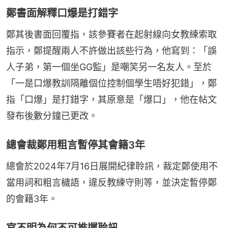
鄭書面解釋口爆是打錯字
鄭其後書面回覆指，該參賽者在起射線向女教練索取
指示，鄭提醒兩人不許做出該些行為，他寫到：「誤
人子弟，第一個坐GG監」是嘲笑另一名友人。至於
「一是口爆教訓隔離個位控制個學生唔好犯錯」，鄭
指「口爆」是打錯字，其原意是「爆口」，他在帖文
發布後數分鐘已更改。
總會裁鄭用粗言暫停其會籍3年
總會於2024年7月16日展開紀律聆訊，裁定鄭使用不
當用詞和粗言穢語，違反教練守則等，並決定暫停鄭
的會籍3年。
官不明為何不可推遲聆訊