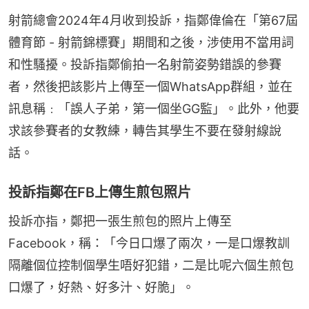
射箭總會2024年4月收到投訴，指鄭偉倫在「第67屆
體育節 - 射箭錦標賽」期間和之後，涉使用不當用詞
和性騷擾。投訴指鄭偷拍一名射箭姿勢錯誤的參賽
者，然後把該影片上傳至一個WhatsApp群組，並在
訊息稱﹕「誤人子弟，第一個坐GG監」。此外，他要
求該參賽者的女教練，轉告其學生不要在發射線說
話。
投訴指鄭在FB上傳生煎包照片
投訴亦指，鄭把一張生煎包的照片上傳至
Facebook，稱：「今日口爆了兩次，一是口爆教訓
隔離個位控制個學生唔好犯錯，二是比呢六個生煎包
口爆了，好熱、好多汁、好脆」。