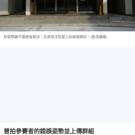
射箭教練不服總會裁決，在高等法院提上訴被裁勝訴。(黃浩謙攝)
曾拍參賽者的錯誤姿勢並上傳群組