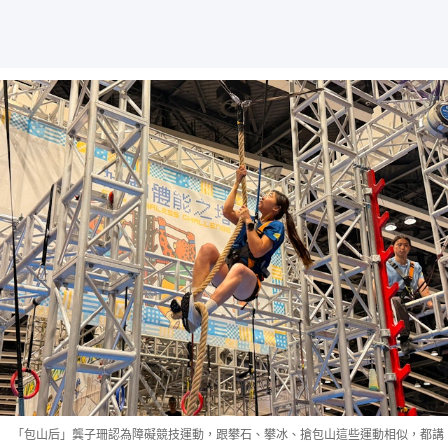
「包山后」龔子珊認為障礙競技運動，跟攀石、攀冰、搶包山這些運動相似，都講