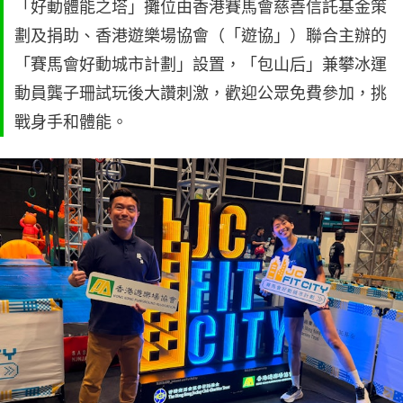
「好動體能之塔」攤位由香港賽馬會慈善信託基金策
劃及捐助、香港遊樂場協會（「遊協」）聯合主辦的
「賽馬會好動城市計劃」設置，「包山后」兼攀冰運
動員龔子珊試玩後大讚刺激，歡迎公眾免費參加，挑
戰身手和體能。