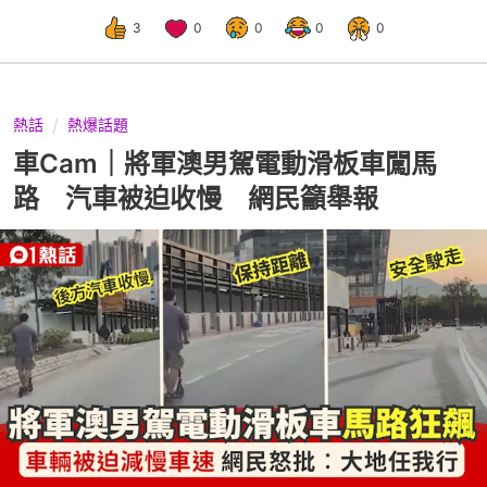
3
0
0
0
0
熱話
熱爆話題
車Cam｜將軍澳男駕電動滑板車闖馬
路 汽車被迫收慢 網民籲舉報