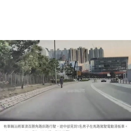
有車輛沿將軍澳百勝角路斜路行駛，途中卻見到1名男子在馬路駕駛電動滑板車。