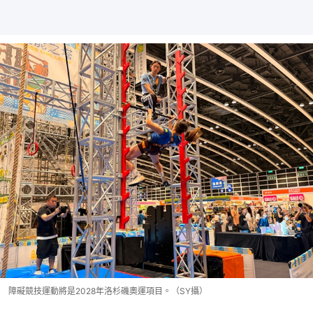
障礙競技運動將是2028年洛杉磯奧運項目。（SY攝）