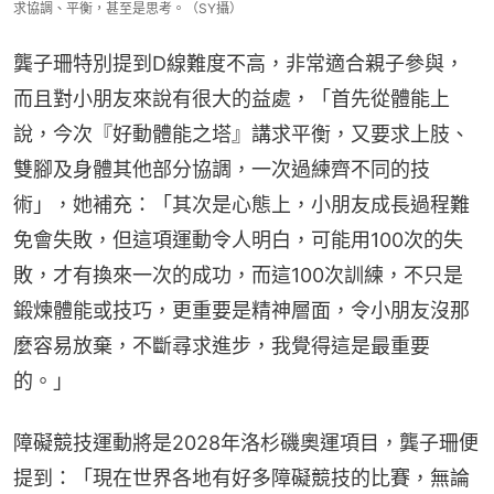
求協調、平衡，甚至是思考。（SY攝）
龔子珊特別提到D線難度不高，非常適合親子參與，
而且對小朋友來說有很大的益處，「首先從體能上
說，今次『好動體能之塔』講求平衡，又要求上肢、
雙腳及身體其他部分協調，一次過練齊不同的技
術」，她補充：「其次是心態上，小朋友成長過程難
免會失敗，但這項運動令人明白，可能用100次的失
敗，才有換來一次的成功，而這100次訓練，不只是
鍛煉體能或技巧，更重要是精神層面，令小朋友沒那
麼容易放棄，不斷尋求進步，我覺得這是最重要
的。」
障礙競技運動將是2028年洛杉磯奧運項目，龔子珊便
提到：「現在世界各地有好多障礙競技的比賽，無論