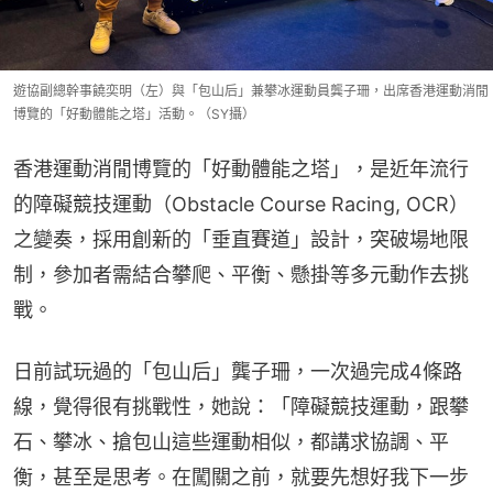
遊協副總幹事饒奕明（左）與「包山后」兼攀冰運動員龔子珊，出席香港運動消閒
博覽的「好動體能之塔」活動。（SY攝）
香港運動消閒博覽的「好動體能之塔」，是近年流行
的障礙競技運動（Obstacle Course Racing, OCR）
之變奏，採用創新的「垂直賽道」設計，突破場地限
制，參加者需結合攀爬、平衡、懸掛等多元動作去挑
戰。
日前試玩過的「包山后」龔子珊，一次過完成4條路
線，覺得很有挑戰性，她說：「障礙競技運動，跟攀
石、攀冰、搶包山這些運動相似，都講求協調、平
衡，甚至是思考。在闖關之前，就要先想好我下一步