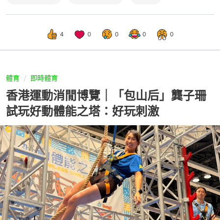
4
0
0
0
0
體育
即時體育
香港運動消閒博覽｜「包山后」龔子珊
試玩好動體能之塔：好玩刺激