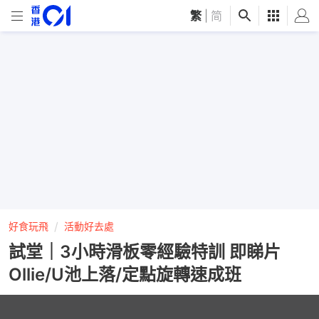
繁
|
简
好食玩飛
活動好去處
試堂｜3小時滑板零經驗特訓 即睇片
Ollie/U池上落/定點旋轉速成班