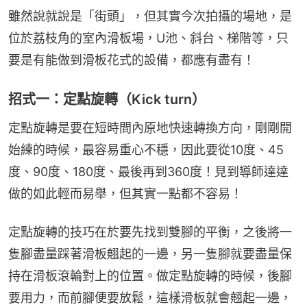
雖然說就說是「街頭」，但其實今次拍攝的場地，是
位於荔枝角的室內滑板場，U池、斜台、梯階等，只
要是有能做到滑板花式的設備，都應有盡有！
招式一：定點旋轉（Kick turn）
定點旋轉是要在短時間內原地快速轉換方向，剛剛開
始練的時候，最容易重心不穩，因此要從10度、45
度、90度、180度、最後再到360度！見到導師達達
做的如此輕而易舉，但其實一點都不容易！
定點旋轉的技巧在於要先找到雙腳的平衡，之後將一
隻腳盡量踩著滑板翹起的一邊，另一隻腳就要盡量保
持在滑板滾輪對上的位置。做定點旋轉的時候，後腳
要用力，而前腳便要放鬆，這樣滑板就會翹起一邊，