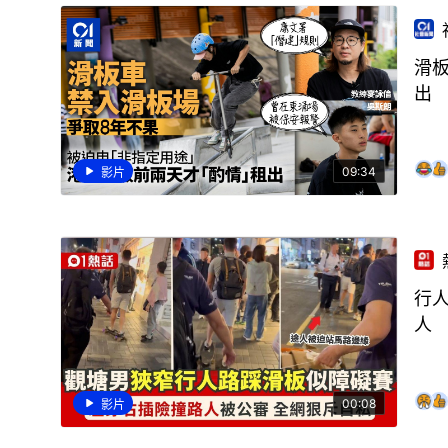
滑
出
09:34
影片
行
人
00:08
影片