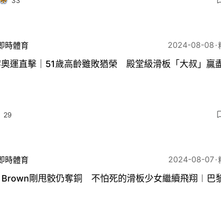
33
2024-08-08
即時體育
黎奧運直擊｜51歲高齡雖敗猶榮 殿堂級滑板「大叔」贏
29
2024-08-07
即時體育
y Brown剛甩骹仍奪銅 不怕死的滑板少女繼續飛翔︱巴