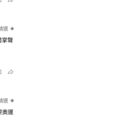
精選 ★
盡掌聲
精選 ★
黎奧運