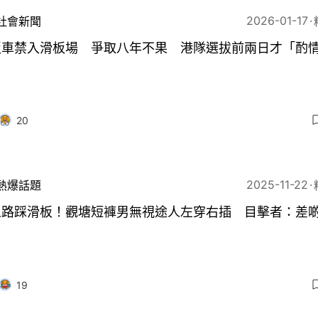
2026-01-17
社會新聞
板車禁入滑板場 爭取八年不果 港隊選拔前兩日才「酌
20
2025-11-22
熱爆話題
人路踩滑板！觀塘短褲男無視途人左穿右插 目擊者：差
19