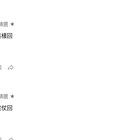
精選 ★
這樣回
精選 ★
完仗回