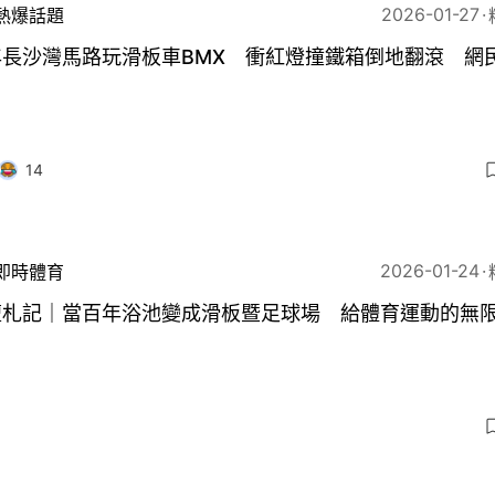
2026-01-27
熱爆話題
年長沙灣馬路玩滑板車BMX 衝紅燈撞鐵箱倒地翻滾 網
14
2026-01-24
即時體育
壇札記｜當百年浴池變成滑板暨足球場 給體育運動的無