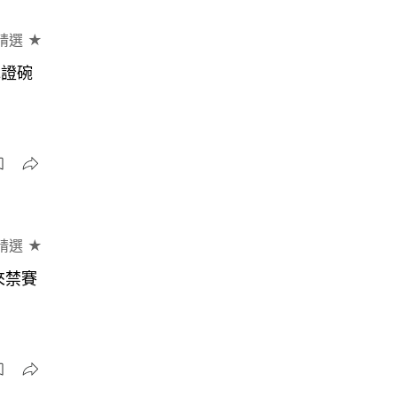
精選 ★
認證碗
精選 ★
來禁賽