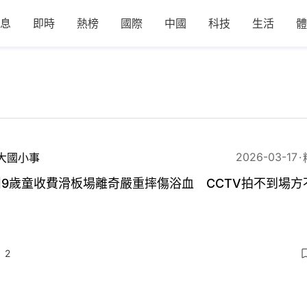
息
即時
熱榜
國際
中國
科技
生活
體
2026-03-17
大國小事
9歲童收費滑板場離奇嚴重摔傷浴血 CCTV拍不到場方
2