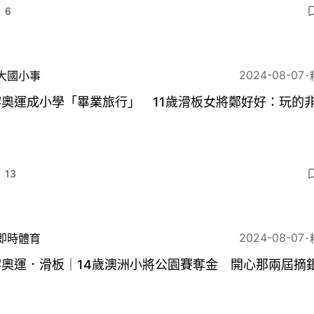
6
2024-08-07
大國小事
黎奧運成小學「畢業旅行」 11歲滑板女將鄭好好：玩的
13
2024-08-07
即時體育
黎奧運．滑板｜14歲澳洲小將公園賽奪金 開心那兩屆摘