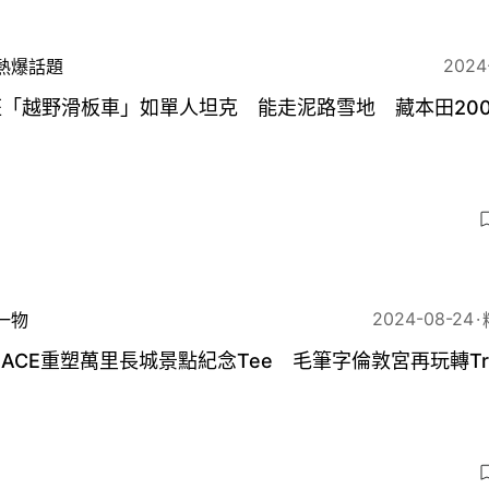
2024
熱爆話題
「越野滑板車」如單人坦克 能走泥路雪地 藏本田200
2024-08-24
一物
LACE重塑萬里長城景點紀念Tee 毛筆字倫敦宮再玩轉Tri-
6