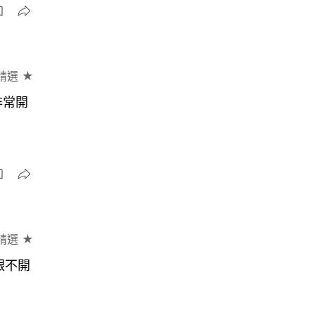
精選 ★
非常開
精選 ★
銀不開