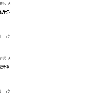
精選 ★
民斥危
精選 ★
限想像