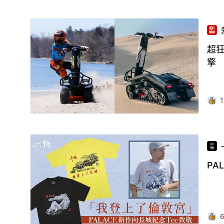
超狂
擎
1
PA