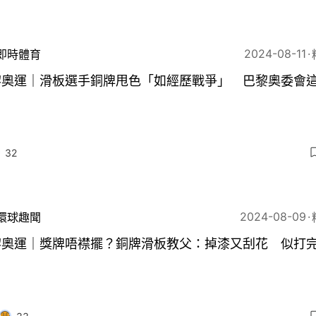
2024-08-11
即時體育
黎奧運｜滑板選手銅牌甩色「如經歷戰爭」 巴黎奧委會
32
2024-08-09
環球趣聞
黎奧運｜獎牌唔襟擺？銅牌滑板教父：掉漆又刮花 似打