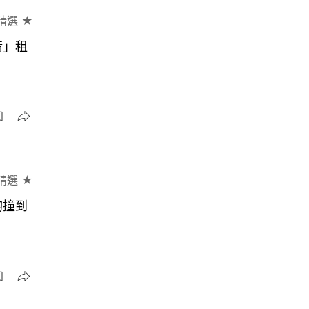
精選 ★
情」租
精選 ★
啲撞到