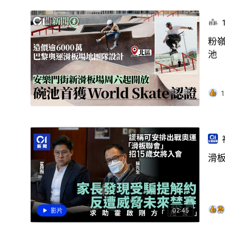
粉嶺
池
1
滑
02:45
影片