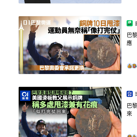
巴
應
巴
來