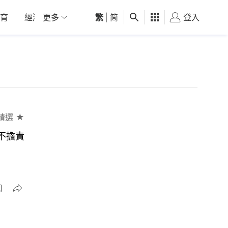
育
經濟
更多
01深圳
繁
觀點
|
简
健康
好食玩飛
登入
女
精選 ★
不擔責