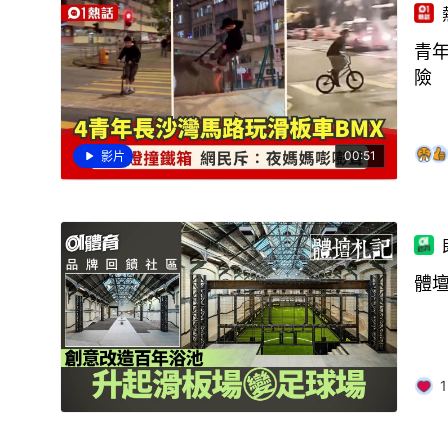
青
險
00:51
影片
體
1