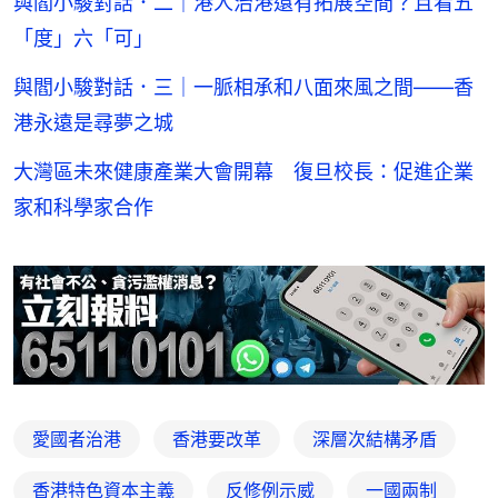
與閻小駿對話．二｜港人治港還有拓展空間？且看五
「度」六「可」
與閻小駿對話．三｜一脈相承和八面來風之間——香
港永遠是尋夢之城
大灣區未來健康產業大會開幕 復旦校長：促進企業
家和科學家合作
愛國者治港
香港要改革
深層次結構矛盾
香港特色資本主義
反修例示威
一國兩制