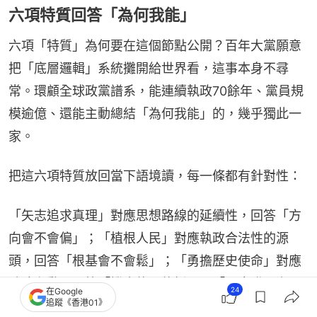
六項特質回答「為何我能」
六項「特質」為何要在這個節點公開？百年大黨願意
把「底層邏輯」系統攤開給世界看，這事本身不尋
常。環顧全球政黨譜系，能連續執政70餘年、黨員規
模逾億、還能主動總結「為何我能」的，幾乎獨此一
家。
把這六項特質放回當下語境讀，每一條都有針對性：
「矢志追求真理」對應思想路線的延續性，回答「方
向會不會偏」；「植根人民」對應執政合法性的源
頭，回答「根基會不會鬆」；「勇擔歷史使命」對應
戰略主動，回答「機會能不能抓」；「順應發展潮
24
在Google
追蹤《香港01》
流」對應新質生產力與科技變革，回答「能不能跟上