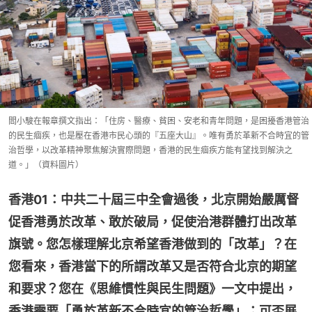
閻小駿在報章撰文指出：「住房、醫療、貧困、安老和青年問題，是困擾香港管治
的民生痼疾，也是壓在香港市民心頭的『五座大山』。唯有勇於革新不合時宜的管
治哲學，以改革精神聚焦解決實際問題，香港的民生痼疾方能有望找到解決之
道。」（資料圖片）
香港01：中共二十屆三中全會過後，北京開始嚴厲督
促香港勇於改革、敢於破局，促使治港群體打出改革
旗號。您怎樣理解北京希望香港做到的「改革」？在
您看來，香港當下的所謂改革又是否符合北京的期望
和要求？您在《思維慣性與民生問題》一文中提出，
香港需要「勇於革新不合時宜的管治哲學」；可否展