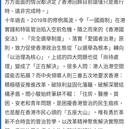
方方面面的情況都決定了香港回歸目前還僅只是進行
時、遠非完成時。」
十年過去，2019年的修例風波，令「一國兩制」在港
實踐和特區管治陷入空前危機，隨之而來的《香港國
安法》、「完全選舉制度」、落實「愛國者治港」原
則，致力促使香港政治生態從「以選舉為根本」轉向
「以治理為核心」，上述的四大問題也從「尚待處
理」變成了「正在解決」。很多人問：港人治港空間
還能否拓展？而中央領導人則三番五次地要求香港：
積極穩妥推進改革、破除利益固化藩籬、破解深層結
構矛盾。閻小駿始終筆耕不輟：「住房、醫療、貧
困、安老和青年問題，是困擾香港管治的民生痼疾，
也是壓在香港市民心頭的『五座大山』。唯有勇於革
新不合時宜的管治哲學，以改革精神聚焦解決實際問