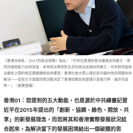
《香港治與亂：2047的政治想像》指出：「中央在香港的管治權威尚待建立、港
府的施政能力尚待加強、本地政治菁英對北京的政治忠誠尚待確立、中央和特區政
治體系之間的相互調適機制尚待鞏固、香港社會大眾心理抗拒中國內地的問題尚待
解決——這些方方面面的情況都決定了香港回歸目前還僅只是進行時、遠非完成
時。」（黃寶瑩攝）
香港01：您提到的五大動能，也是源於中共總書記習
近平在2015年提出的「創新、協調、綠色、開放、共
享」的新發展理念，而您將其和香港實際發展狀況結
合起來，為解決當下的發展困境給出一個破題的思