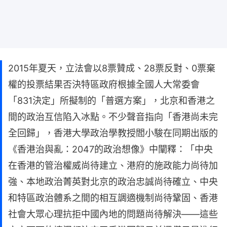
2015年夏天，立法會以8票贊成、28票反對、0票棄
權的投票結果否決特區政府根據全國人大常委會
「831決定」所擬制的「普選方案」，北京和香港之
間的政治互信陷入冰點。不少聲音指向「香港尚未完
全回歸」，香港大學政治學教授閻小駿在同期出版的
《香港治與亂：2047的政治想像》中闡釋：「中央
在香港的管治權威尚待建立、港府的施政能力尚待加
強、本地政治菁英對北京的政治忠誠尚待確立、中央
和特區政治體系之間的相互調適機制尚待鞏固、香港
社會大眾心理抗拒中國內地的問題尚待解決——這些