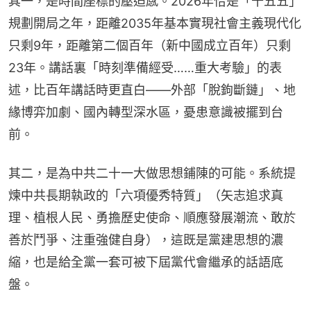
其一，是時間座標的壓迫感。2026年恰是「十五五」
規劃開局之年，距離2035年基本實現社會主義現代化
只剩9年，距離第二個百年（新中國成立百年）只剩
23年。講話裏「時刻準備經受……重大考驗」的表
述，比百年講話時更直白——外部「脫鉤斷鏈」、地
緣博弈加劇、國內轉型深水區，憂患意識被擺到台
前。
其二，是為中共二十一大做思想鋪陳的可能。系統提
煉中共長期執政的「六項優秀特質」（矢志追求真
理、植根人民、勇擔歷史使命、順應發展潮流、敢於
善於鬥爭、注重強健自身），這既是黨建思想的濃
縮，也是給全黨一套可被下屆黨代會繼承的話語底
盤。