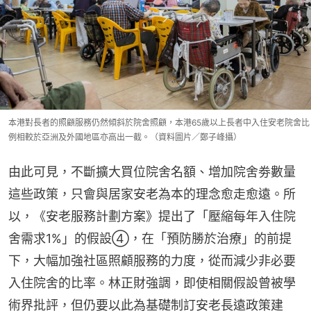
本港對長者的照顧服務仍然傾斜於院舍照顧，本港65歲以上長者中入住安老院舍比
例相較於亞洲及外國地區亦高出一截。（資料圖片／鄭子峰攝）
由此可見，不斷擴大買位院舍名額、增加院舍劵數量
這些政策，只會與居家安老為本的理念愈走愈遠。所
以，《安老服務計劃方案》提出了「壓縮每年入住院
舍需求1%」的假設④，在「預防勝於治療」的前提
下，大幅加強社區照顧服務的力度，從而減少非必要
入住院舍的比率。林正財強調，即使相關假設曾被學
術界批評，但仍要以此為基礎制訂安老長遠政策建