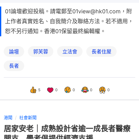
01論壇歡迎投稿。請電郵至01view@hk01.com，附
上作者真實姓名、自我簡介及聯絡方法。若不適用，
恕不另行通知。香港01保留最終編輯權。
論壇
郭芙蓉
立法會
長者住屋
長者
5
0
0
0
0
港聞
社會新聞
居家安老｜成熟設計省逾一成長者醫療
開支 學者倡提供經濟支援