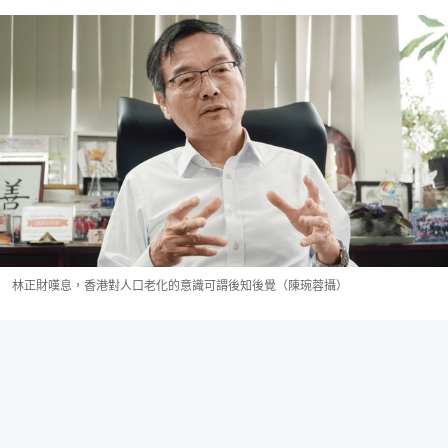
林正財嘆息，香港對人口老化的意識可謂後知後覺（陳琬蓉攝）