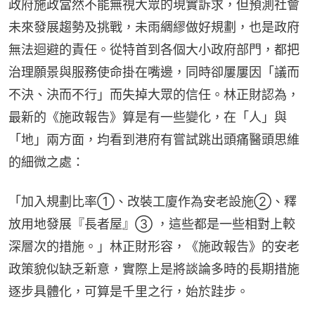
政府施政當然不能無視大眾的現實訴求，但預測社會
未來發展趨勢及挑戰，未雨綢繆做好規劃，也是政府
無法迴避的責任。從特首到各個大小政府部門，都把
治理願景與服務使命掛在嘴邊，同時卻屢屢因「議而
不決、決而不行」而失掉大眾的信任。林正財認為，
最新的《施政報告》算是有一些變化，在「人」與
「地」兩方面，均看到港府有嘗試跳出頭痛醫頭思維
的細微之處：
「加入規劃比率①、改裝工廈作為安老設施②、釋
放用地發展『長者屋』③ ，這些都是一些相對上較
深層次的措施。」林正財形容，《施政報告》的安老
政策貌似缺乏新意，實際上是將談論多時的長期措施
逐步具體化，可算是千里之行，始於跬步。