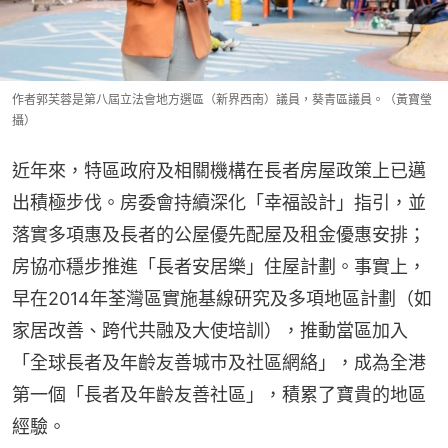
作者郭芙蓉是第八屆立法會地方選區（新界西南）議員，葵青區議員。（黃寶瑩
攝）
近年來，特區政府及相關機構在長者房屋政策上已邁
出積極步伐。房委會持續深化「幸福設計」指引，並
落實多項惠及長者的公屋優先配屋及租金優惠安排；
房協亦穩步推進「長者安居樂」住屋計劃。事實上，
早在2014年荃灣區實施基線研究及多項地區計劃（如
家居改善、跨代共融及大使培訓），推動當區加入
「全球長者及年齡友善城巿及社區網絡」，成為全港
第一個「長者及年齡友善社區」，積累了寶貴的地區
經驗。