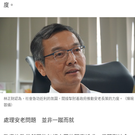
度。
林正財認為，社會急功近利的氛圍，間接掣肘着政府推動安老長策的力度。（陳琬
蓉攝）
處理安老問題 並非一蹴而就