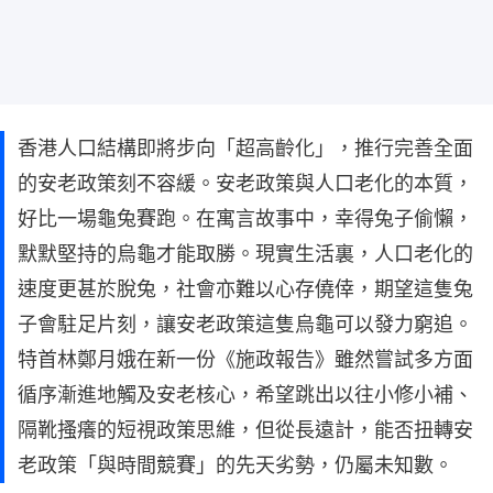
香港人口結構即將步向「超高齡化」，推行完善全面
的安老政策刻不容緩。安老政策與人口老化的本質，
好比一場龜兔賽跑。在寓言故事中，幸得兔子偷懶，
默默堅持的烏龜才能取勝。現實生活裏，人口老化的
速度更甚於脫兔，社會亦難以心存僥倖，期望這隻兔
子會駐足片刻，讓安老政策這隻烏龜可以發力窮追。
特首林鄭月娥在新一份《施政報告》雖然嘗試多方面
循序漸進地觸及安老核心，希望跳出以往小修小補、
隔靴搔癢的短視政策思維，但從長遠計，能否扭轉安
老政策「與時間競賽」的先天劣勢，仍屬未知數。