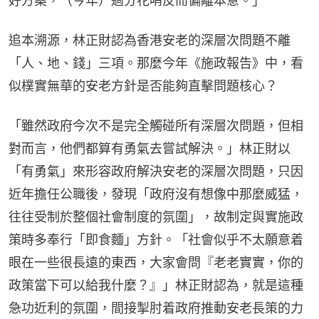
好方案，（今年）過分花哨反而偏離本意。」
追本溯源，林正財認為香港安老的深層次問題不離
「人、地、錢」三項。那麼今年《施政報告》中，看
似樸實無華的安老方針是否能夠直擊問題核心？
「雖然政府今次不是完全觸碰所有深層次問題，但相
對而言，他們都算有勇氣去嘗試解決。」林正財以
「有勇氣」來形容政府解決安老的深層次問題，只因
近年擔任公職後，發現「政府沒有想像中那麼威猛，
往往受制於整個社會制度的氛圍」，故制定與實施政
策時多奉行「即食麵」方針。「社會似乎不太願意着
眼在一些很長遠的東西，大家會問『老老實實，你的
政策當下可以給我什麼？』」林正財認為，就是這種
急功近利的氛圍，間接掣肘着政府推動安老長策的力