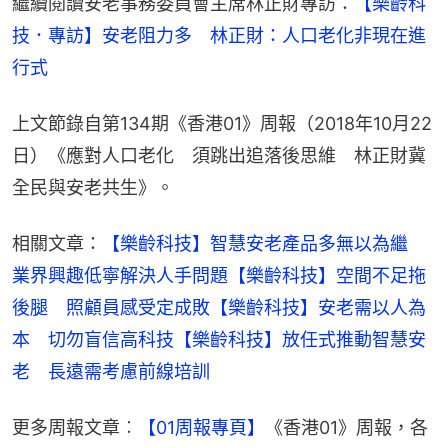
繼續閱讀安老事務委員會主席林正財專訪：
【樂齡科
技．專訪】安老阻力多　林正財：人口老化非現在進
行式
上文節錄自第134期《香港01》周報（2018年10月22
日）《應對人口老化　須跳出追落後思維　林正財冀
全民與安老共生》。
相關文章：
【樂齡科技】智慧安老產品多無以為繼　
業界興趣低寧解決人手問題
【樂齡科技】空間不足拖
後腿　照顧員感受定成敗
【樂齡科技】安老需以人為
本　切勿盲信高科技
【樂齡科技】放任式推動智慧安
老　長遠需考慮前線培訓
更多周報文章︰
【01周報專頁】
《香港01》周報，各