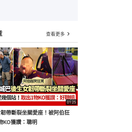
章
查看更多
01:25
女韌帶斷裂坐關愛座！被阿伯狂
物KO獲讚：聰明