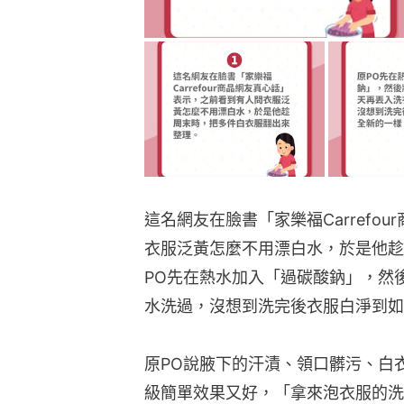
這名網友在臉書「家樂福Carrefo
衣服泛黃怎麼不用漂白水，於是他趁
PO先在熱水加入「過碳酸鈉」，然
水洗過，沒想到洗完後衣服白淨到如
原PO說腋下的汗漬、領口髒污、白
級簡單效果又好，「拿來泡衣服的洗