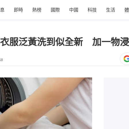
息
即時
熱榜
國際
中國
科技
生活
體
衣服泛黃洗到似全新 加一物浸
58