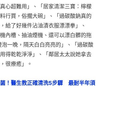
真心超難用」、「居家清潔三寶：檸檬
料行買，俗擱大碗」、「過碳酸鈉真的
，給了好幾件沾油漬衣服漂漂拳」、
機內槽、抽油煙機、還可以漂白髒的拖
浸泡一晚，隔天白白亮亮的」、「過碳酸
用得乾乾淨淨」、「鄰居太太說她拿去
，很療癒」。
菌！醫生教正確清洗5步驟　最耐半年須