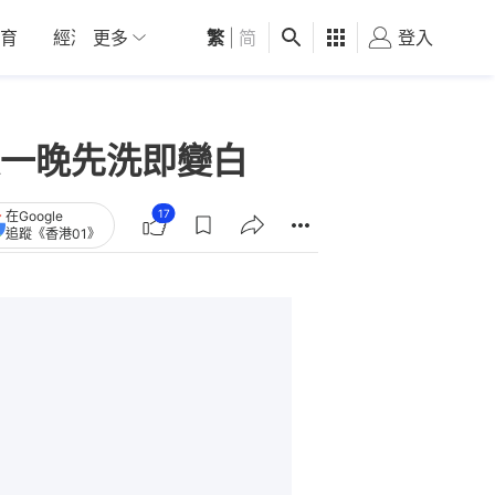
育
經濟
更多
01深圳
繁
觀點
|
简
健康
好食玩飛
登入
女
一晚先洗即變白
17
在Google
追蹤《香港01》