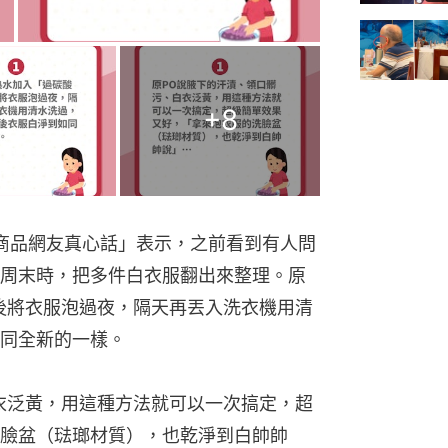
+
8
ur商品網友真心話」表示，之前看到有人問
周末時，把多件白衣服翻出來整理。原
後將衣服泡過夜，隔天再丟入洗衣機用清
同全新的一樣。
衣泛黃，用這種方法就可以一次搞定，超
臉盆（琺瑯材質），也乾淨到白帥帥