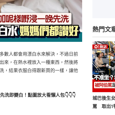
熱門文
多數人都會用漂白水來解決，不過日前
出來，在熱水裡放入一種東西，然後將
洗，結果衣服白得跟新買的一樣，讓他
洗即變白！點圖放大看懶人包👇👇👇
城巴後生
罵 取出1