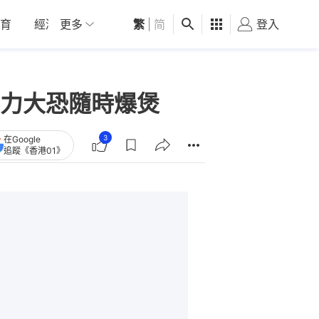
育
經濟
更多
01深圳
繁
觀點
|
简
健康
好食玩飛
登入
女
力大恐隨時爆煲
3
在Google
追蹤《香港01》