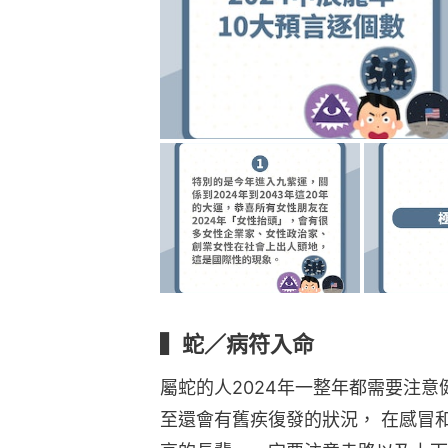
▍蛇／病符入命
屬蛇的人2024年一整年都需要注
至還會有舊疾復發的狀況， 在感冒