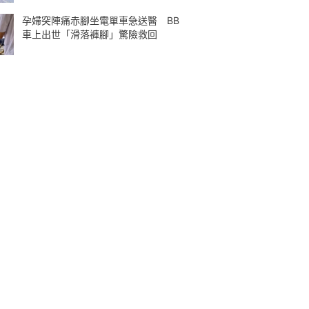
孕婦突陣痛赤腳坐電單車急送醫 BB
車上出世「滑落褲腳」驚險救回