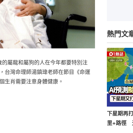
熱門文
太歲的屬龍和屬狗的人在今年都要特別注
，台灣命理師湯鎮瑋老師在節目《命運
個生肖需要注意身體健康。
下星期再打
里+路徑 