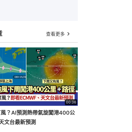
章
查看更多
00:36
風？AI預測熱帶氣旋闖港400公
天文台最新預測