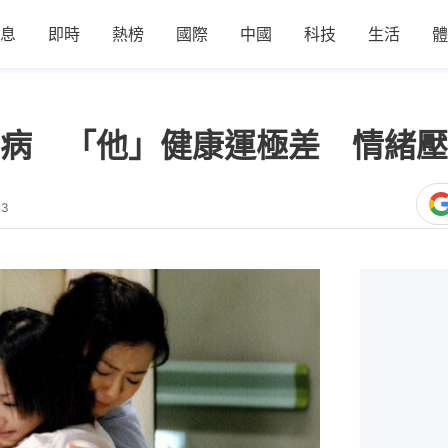
息
即時
熱榜
國際
中國
科技
生活
體
病 「他」健康運極差 情緒壓
13