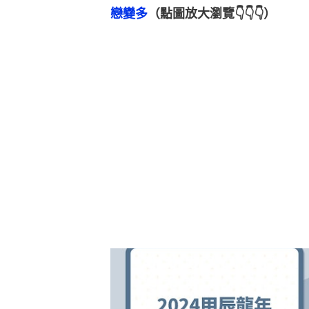
戀變多
（點圖放大瀏覽👇👇👇）