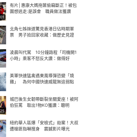
有片│惠康大媽拖篋偷竊斷正！被包
圍想逃走:是誤會 職員做法獲讚
:01
北角七姊妹道驚見香港日佔時期軍
票 男子拾回家收藏：做歷史見證
凌晨叫代駕 10分鐘路程「司機開1
小時」乘客不怒反大讚：做得好
美軍快速猛禽遇東風導彈恐變「燒
雞」 為何中國快速威龍無這弱點
城巴後生女韌帶斷裂坐關愛座！被阿
伯狂罵 取出1物KO獲讚：聰明
:25
紐約華人區爆「安檢式」劫案！大叔
遭槍匪指嚇搜身 震撼影片曝光