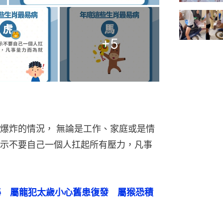
+
5
爆炸的情況， 無論是工作、家庭或是情
示不要自己一個人扛起所有壓力，凡事
秘　屬龍犯太歲小心舊患復發　屬猴恐積