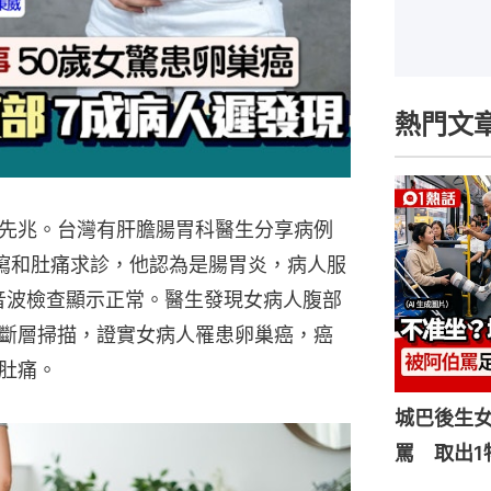
熱門文
先兆。台灣有肝膽腸胃科醫生分享病例
腹瀉和肚痛求診，他認為是腸胃炎，病人服
音波檢查顯示正常。醫生發現女病人腹部
斷層掃描，證實女病人罹患卵巢癌，癌
肚痛。
城巴後生
罵 取出1