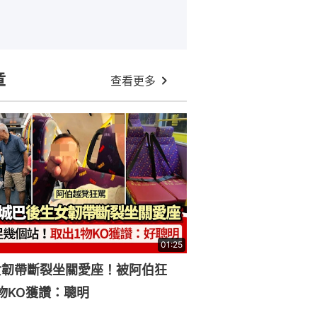
章
查看更多
01:25
女韌帶斷裂坐關愛座！被阿伯狂
物KO獲讚：聰明