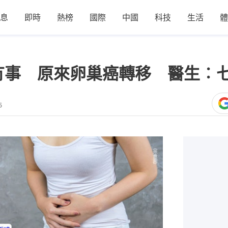
息
即時
熱榜
國際
中國
科技
生活
體
冇事 原來卵巢癌轉移 醫生︰
5