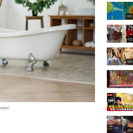
00
02
00
ages）
00