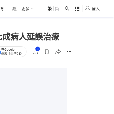
育
經濟
更多
01深圳
繁
觀點
|
简
健康
好食玩飛
登入
女
七成病人延誤治療
3
在Google
追蹤《香港01》