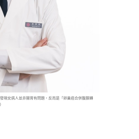
發現女病人並非腸胃有問題，反而是「卵巢癌合併腹膜轉
片）