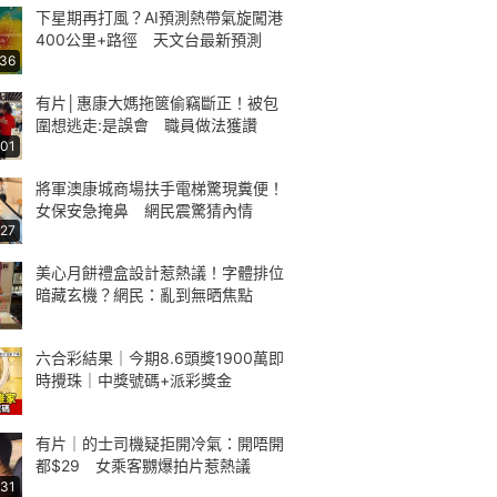
下星期再打風？AI預測熱帶氣旋闖港
400公里+路徑 天文台最新預測
:36
有片│惠康大媽拖篋偷竊斷正！被包
圍想逃走:是誤會 職員做法獲讚
:01
將軍澳康城商場扶手電梯驚現糞便！
女保安急掩鼻 網民震驚猜內情
:27
美心月餅禮盒設計惹熱議！字體排位
暗藏玄機？網民：亂到無晒焦點
六合彩結果｜今期8.6頭獎1900萬即
時攪珠｜中獎號碼+派彩獎金
有片｜的士司機疑拒開冷氣：開唔開
都$29 女乘客嬲爆拍片惹熱議
:31