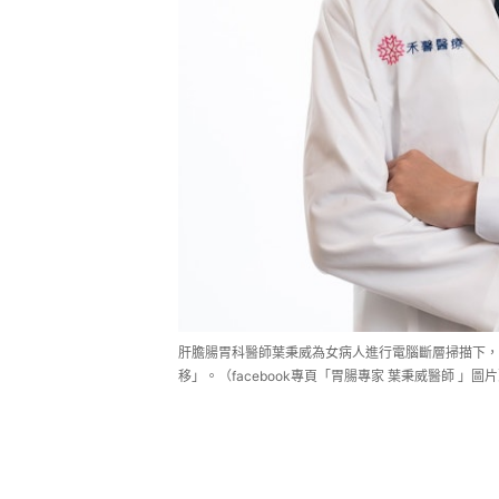
肝膽腸胃科醫師葉秉威為女病人進行電腦斷層掃描下，
移」。（facebook專頁「胃腸專家 葉秉威醫師 」圖