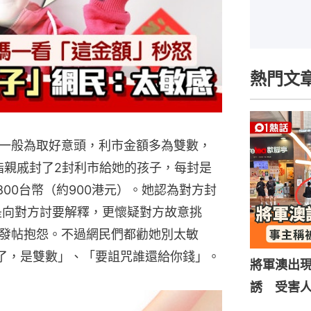
熱門文
一般為取好意頭，利市金額多為雙數，
指親戚封了2封利市給她的孩子，每封是
3800台幣（約900港元）。她認為對方封
於是向對方討要解釋，更懷疑對方故意挑
發帖抱怨。不過網民們都勸她別太敏
00了，是雙數」、「要詛咒誰還給你錢」。
將軍澳出
誘 受害