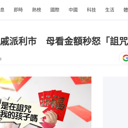
息
即時
熱榜
國際
中國
科技
生活
體
戚派利市 母看金額秒怒「詛咒
8