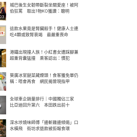
城巴後生女韌帶斷裂坐關愛座！被阿
伯狂罵 取出1物KO獲讚：聰明
:03
這款水果竟是腎臟殺手！健康人士連
吃4顆或致腎衰竭 最嚴重喪命
港鐵出現撞人族！小紅書女遭踩腳兼
超重背囊猛撞 乘客認出：慣犯
葵廣冰室餸菜藏煙頭！食客獲免單仍
稱：唔會再食 網民揭曾現指甲
全球車企銷量排行｜中國獨佔三家
比亞迪回升第六 本田跌出前十
深水埗燒味師傅「邊斬雞邊傾偈」口
水橫飛 街坊求退款被拒報食環