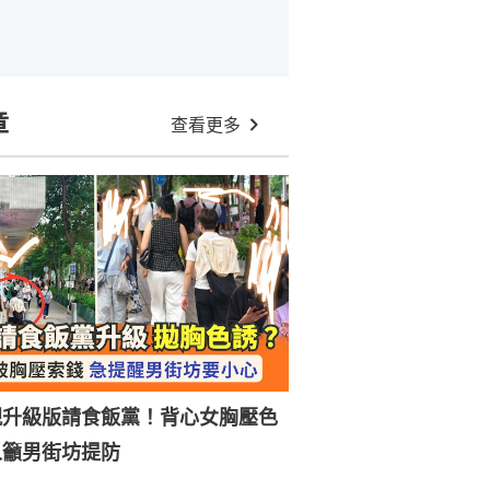
章
查看更多
現升級版請食飯黨！背心女胸壓色
人籲男街坊提防