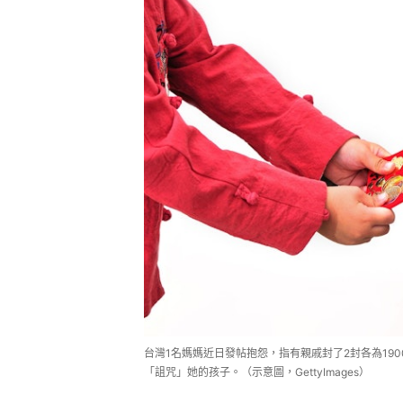
台灣1名媽媽近日發帖抱怨，指有親戚封了2封各為19
「詛咒」她的孩子。（示意圖，GettyImages）