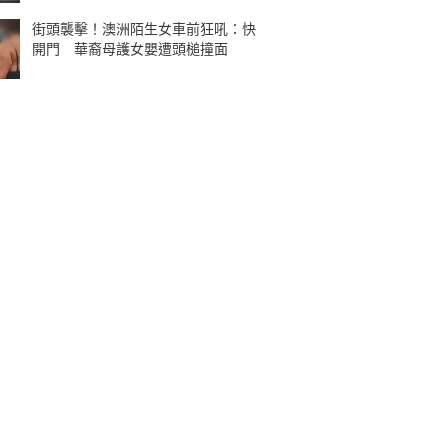
街頭襲擊！澳洲陌生女車前狂吼：快
開門 華裔母護女嬰遭頭槌撞面