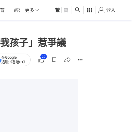
育
經濟
更多
01深圳
繁
觀點
|
简
健康
好食玩飛
登入
女
我孩子」惹爭議
20
在Google
追蹤《香港01》