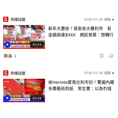
熱爆話題
2026-02-28
精選 ★
新年大豐收！保安收大疊利市 有
金額高達$XXX 網民羨慕：想轉行
00:44
2
熱爆話題
2026-02-26
精選 ★
收Hermès愛馬仕利市封！驚揭內藏
多層藝術剪紙 男生驚：以為冇錢
00:34
5