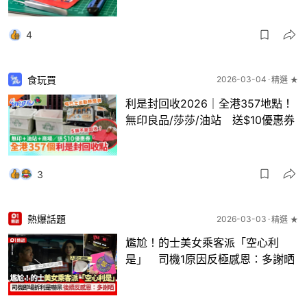
4
食玩買
2026-03-04
精選 ★
利是封回收2026｜全港357地點！
無印良品/莎莎/油站 送$10優惠券
3
熱爆話題
2026-03-03
精選 ★
尷尬！的士美女乘客派「空心利
是」 司機1原因反極感恩：多謝晒