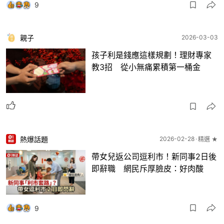
9
親子
2026-03-03
孩子利是錢應這樣規劃！理財專家
教3招 從小無痛累積第一桶金
熱爆話題
2026-02-28
精選 ★
帶女兒返公司逗利市！新同事2日後
即辭職 網民斥厚臉皮：好肉酸
9