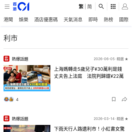
繁
|
简
港聞
娛樂
酒店優惠碼
天氣消息
即時
熱榜
國際
利市
熱爆話題
2026-06-05
精選 ★
上海媽轉走5歲兒子¥30萬利是錢
丈夫告上法庭 法院判歸還¥22萬
4
熱爆話題
2026-03-14
精選 ★
下雨天行人路遺利市！小紅書女驚