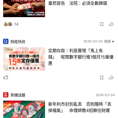
童怒提告 法院：必須全數歸還
14
財經快訊
2026-03-05
精選 ★
定期存款｜利是實現「馬上有
錢」 呢間數字銀行推1個月15厘優
惠
熱爆話題
2026-03-04
新年利市封別亂丟 否則隨時「丟
掉福氣」 命理師教4招鎖住財運