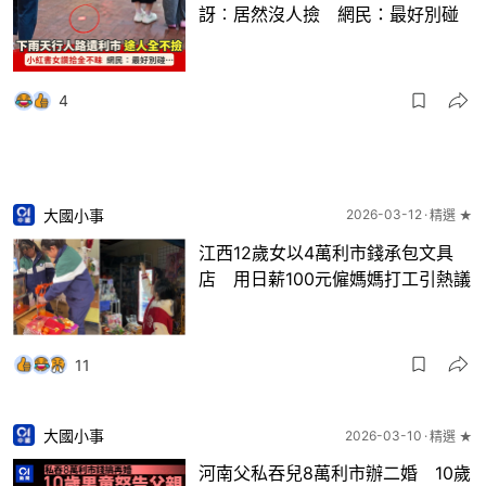
訝︰居然沒人撿 網民：最好別碰
4
大國小事
2026-03-12
精選 ★
江西12歲女以4萬利市錢承包文具
店 用日薪100元僱媽媽打工引熱議
11
大國小事
2026-03-10
精選 ★
河南父私吞兒8萬利市辦二婚 10歲