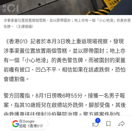
涉事渠蓋位置放置兩個雪糕，並以膠帶圍封；地上亦有一個「小心地滑」的黃色警
告牌。（王譯揚攝）
《香港01》記者於本月3日晚上重返現場視察，發現
涉事渠蓋位置放置兩個雪糕，並以膠帶圍封；地上亦
有一個「小心地滑」的黃色警告牌，而被圍封的渠蓋
岩巉有披口、凹凸不平，相信如果在該處跌倒，恐怕
會遭割傷。
警方回覆指，8月1日傍晚6時55分，接獲一名男子報
案，指其10歲姪兒在啟德站外跣倒，腳部受傷，其後
由救護車送往伊利沙伯醫院治理。警方將案件列作
7
在Google
「有人意外受傷」跟進。
追蹤《香港01》