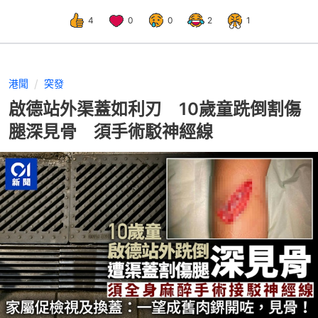
4
0
0
2
1
港聞
突發
啟德站外渠蓋如利刃 10歲童跣倒割傷
腿深見骨 須手術駁神經線