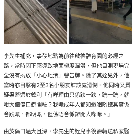
李先生補充，事發地點為前往啟德體育園的必經之
路，當時因下雨導致地面極度濕滑，但他目測現場完
全沒有擺放「小心地滑」警告牌。除了其姪兒外，他
當時亦目擊有2至3名小朋友於該處滑倒。他同時又質
疑渠蓋過於鋒利「有咩理由只係跌一跌，跣一跣，就
咁大個傷口鎅開咗？我哋成年人都知道嗰啲鐵其實係
會跣嘅，都明嘅，但係唔會係鎅開人㗎嘛。」
由於傷口過大且深，李先生的姪兒事後需轉送私家醫