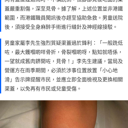
蓋嚴重割傷，深至見骨。據了解，上述位置並非港鐵
範圍，而港鐵職員聞訊後亦趕至協助急救。男童送院
後，須接受全身麻醉手術進行縫針及神經線接駁。
男童家屬李先生強烈質疑渠蓋過於鋒利：「一般跣低
咗，最大鑊嗰啲咩骨折，骨裂嗰啲呀，點知就唔係，
一望就成舊肉鎅開咗，見骨！」李先生建議，當局及
營運方在雨季期間，必須於涉事位置放置「小心地
滑」告示牌提醒市民，並應立即全面檢視及更換相關
渠蓋，以免再有市民或兒童受傷。