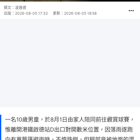
撰文：
凌逸德
出版：
2026-08-05 17:32
更新：
2026-08-05 18:58
一名10歲男童，於8月1日由家人陪同前往觀賞球賽，
惟離開港鐵啟德站D出口對開數米位置，因落雨遂跑
向有蓋簷篷避雨時，不慎跣倒，但腳部竟被地面的渠