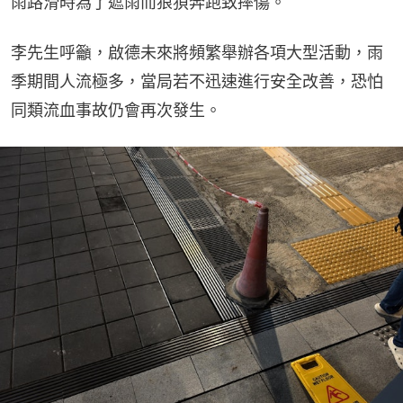
雨路滑時為了遮雨而狼狽奔跑致摔傷。
李先生呼籲，啟德未來將頻繁舉辦各項大型活動，雨
季期間人流極多，當局若不迅速進行安全改善，恐怕
同類流血事故仍會再次發生。