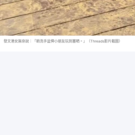
發文港女無奈說：「啲洗手盆俾小朋友玩到塞晒。」（Threads影片截圖）