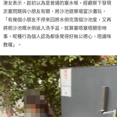
港女表示，起初以為是普通的塞水喉，經觀察下發現
淤塞問題與小朋友有關，將沙池遊樂場當沙灘玩，
「有幾個小朋友不停來回將水倒完落個沙池度，又再
將啲沙池嘅水倒返入洗手盆，就算塞唔塞唔關佢哋
事，呢種行為個人認為都係覺得好無公德心，唔識咪
教囉」。