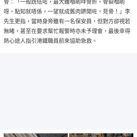
骨：「一般跣低咗，最大鑊嗰啲咩骨折，骨裂嗰啲
呀，點知就唔係，一望就成舊肉鎅開咗，見骨！」李
先生更指，當時身旁雖有一名保安員，但對方卻視若
無睹，甚至在要求幫忙報警時亦未予理會，最後幸得
熱心途人指引港鐵職員前來協助急救。