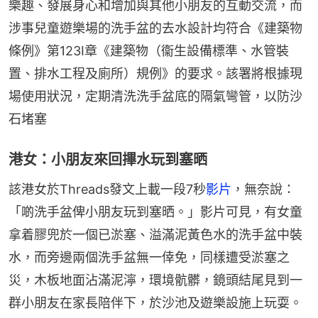
樂趣、發展身心和增加與其他小朋友的互動交流，而
涉事兒童遊樂場的洗手盆的去水設計均符合《建築物
條例》第123I章《建築物（衞生設備標準、水管裝
置、排水工程及廁所）規例》的要求。該署將根據現
場使用狀況，定期清洗洗手盆底的隔氣彎管，以防沙
石堵塞
港女：小朋友來回𢳂水玩到塞晒
該港女於Threads發文上載一段7秒
影片
，無奈說：
「啲洗手盆俾小朋友玩到塞晒。」影片可見，有女童
拿着膠兜於一個已淤塞、溢滿泥黃色水的洗手盆中裝
水，而旁邊兩個洗手盆無一倖免，同樣遭受淤塞之
災，木板地面沾滿泥濘，環境骯髒，鏡頭結尾見到一
群小朋友在家長陪伴下，於沙池及遊樂設施上玩耍。