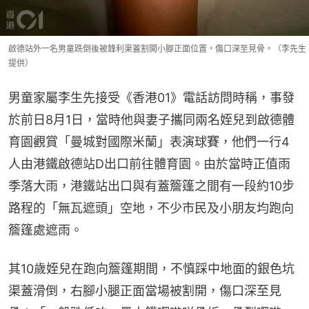
啟德站外一名男童跣倒後被鋒利渠蓋割開小腳正面位置，傷口深至見骨。（李先生
提供）
男童家屬李生先接受《香港01》電話訪問時稱，事發
於前日8月1日，當時他與妻子攜同兩名姪兒到啟德體
育園觀賞「曼城對國際米蘭」表演球賽，他們一行4
人由港鐵啟德站D出口前往體育園。由於當時正值雨
季落大雨，港鐵站出口與有蓋簷篷之間有一段約10步
路程的「無瓦遮頭」空地，不少市民及小朋友均跑向
簷篷處遮雨。
其10歲姪兒在跑向簷篷期間，不慎踩中地面的銀色坑
渠蓋滑倒，右腳小腿正面當場被割開，傷口深至見