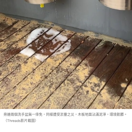
旁邊兩個洗手盆無一倖免，同樣遭受淤塞之災，木板地面沾滿泥濘，環境骯髒。
（Threads影片截圖）