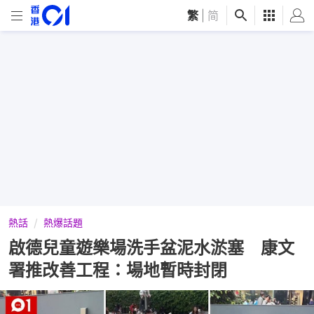
繁
|
简
熱話
熱爆話題
啟德兒童遊樂場洗手盆泥水淤塞 康文
署推改善工程：場地暫時封閉