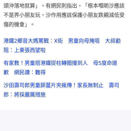
頭沖落地就算」。有網民則指出，「根本嗰啲沙應該
不是畀小朋友玩，沙作用應該保護小朋友跌親減低受
傷的機會」。
港鐵2鄉音大媽罵戰︰X街 男童向母掩咀 大叔勸
阻：上東張西望啦
有家教！男童搭港鐵捉柱轉圈撞到人 母5度命道
歉 網民讚：難得
沙田壽司郎男童舔薑片夾瘋傳！家長無制止 壽司
郎：將採嚴厲措施