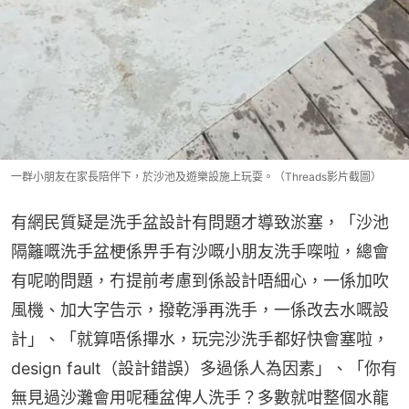
一群小朋友在家長陪伴下，於沙池及遊樂設施上玩耍。（Threads影片截圖）
有網民質疑是洗手盆設計有問題才導致淤塞，「沙池
隔籬嘅洗手盆梗係畀手有沙嘅小朋友洗手㗎啦，總會
有呢啲問題，冇提前考慮到係設計唔細心，一係加吹
風機、加大字告示，撥乾淨再洗手，一係改去水嘅設
計」、「就算唔係𢳂水，玩完沙洗手都好快會塞啦，
design fault（設計錯誤）多過係人為因素」、「你有
無見過沙灘會用呢種盆俾人洗手？多數就咁整個水龍