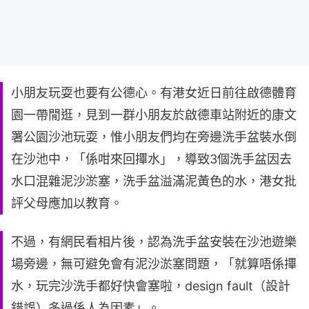
小朋友玩耍也要有公德心。有港女近日前往啟德體育
園一帶閒逛，見到一群小朋友於啟德車站附近的康文
署公園沙池玩耍，惟小朋友們均在旁邊洗手盆裝水倒
在沙池中，「係咁來回𢳂水」，導致3個洗手盆因去
水口混雜泥沙淤塞，洗手盆溢滿泥黃色的水，港女批
評父母應加以教育。
不過，有網民看相片後，認為洗手盆安裝在沙池遊樂
場旁邊，無可避免會有泥沙淤塞問題，「就算唔係𢳂
水，玩完沙洗手都好快會塞啦，design fault（設計
錯誤）多過係人為因素」。