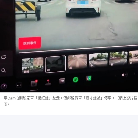
車Cam拍到私家車「衝紅燈」駛走，但鄰線貨車「遵守燈號」停車。（網上影片截
圖）