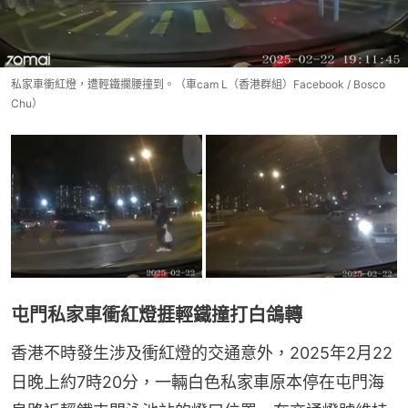
私家車衝紅燈，遭輕鐵攔腰撞到。（車cam L（香港群組）Facebook / Bosco
Chu）
屯門私家車衝紅燈捱輕鐵撞打白鴿轉
香港不時發生涉及衝紅燈的交通意外，2025年2月22
日晚上約7時20分，一輛白色私家車原本停在屯門海