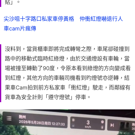
貼」。
尖沙咀十字路口私家車停黃格 仲衝紅燈嚇退行人
車cam片瘋傳
沒料到，當貨櫃車即將完成轉彎之際，車尾卻碰撞到
路中的移動式臨時紅綠燈‌，由於交通燈設有車輪，當
場被撞至轉動了90度，令原本看到綠燈的方向變成看
到紅燈，其他方向的車輛司機看到旳燈號亦逆轉，結
果車Cam拍到前方私家車「衝紅燈」駛走，而鄰線有
貨車為安全計則「遵守燈號」停車。