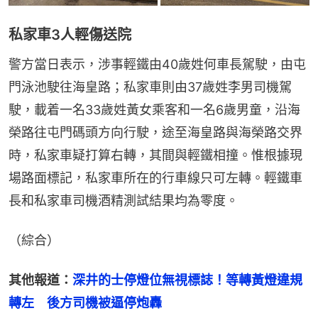
私家車3人輕傷送院
警方當日表示，涉事輕鐵由40歲姓何車長駕駛，由屯
門泳池駛往海皇路；私家車則由37歲姓李男司機駕
駛，載着一名33歲姓黃女乘客和一名6歲男童，沿海
榮路往屯門碼頭方向行駛，途至海皇路與海榮路交界
時，私家車疑打算右轉，其間與輕鐵相撞。惟根據現
場路面標記，私家車所在的行車線只可左轉。輕鐵車
長和私家車司機酒精測試結果均為零度。
（綜合）
其他報道：
深井的士停燈位無視標誌！等轉黃燈違規
轉左　後方司機被逼停炮轟