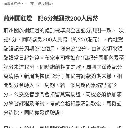
向變成紅燈，。（網上影片截圖）
荊州闖紅燈‌ 記‌6分‌兼罰款‌200人民幣
荊州關於衝紅燈的處罰標準與全國記分規則一致，1次
記‌6分‌，同時罰款‌200人民幣（約226港元），內地駕
駛證記分周期為12個月，滿分為12分，由初次領取駕
駛證當日起計算。私家車司機如在1個記分周期內累積
記分未達12分，同時繳納相關罰款，周期屆滿後記分
會清除，新周期恢復12分；如尚有罰款逾期未繳，相
關記分會轉入下一周期。若一個周期內累積記滿12
分，公安交管部門會扣留其駕駛證，司機必須參加滿
分學習課程及考試，考試合格和繳清罰款後，司機記
分清除，同時獲發駕駛證。