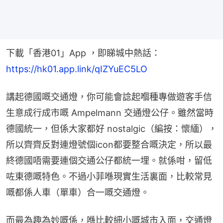
下載「香港01」App ，即睇城中熱話：
https://hk01.app.link/qIZYuEC5LO
講起德國嘅交通燈，你可能會諗起嗰種專做遊客手信
生意成行成市嘅 Ampelmann 交通燈公仔。雖然當時
德國統一，但係大家都好 nostalgic（編按：懷緬），
所以齊齊反對連燈號個icon都要整合嘅決定，所以最
終德國唔需要連個交通公仔都統一埋。就係咁，留低
咗東德嘅特色。不過小菲喺現實生活裏面，比較常見
嘅都係人車（單車）合一嘅交通燈。
而最為趣為妙嘅係，喺比較細小嘅城市入面，交通燈