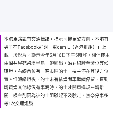
本港馬路設有交通標誌，指示司機駕駛方向。本港有
男子在Facebook群組「車cam L（香港群組）」上
載一段影片，顯示今年5月16日下午5時許，相信樓主
由深井屋苑碧堤半島一帶駛出，沿右線駛至燈位等候
轉燈，右線首位有一輛市區的士，樓主停在其後方位
置。惟轉綠燈後，的士未有依燈開車繼續停留，直到
轉黃燈其他線沒有車輛時，的士才開車違規左轉離
開，樓主則因為被的士阻礙趕不及駛走，無奈停車多
等1次交通燈號。