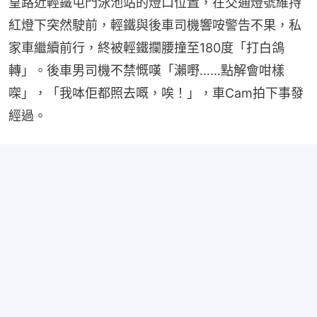
皇路近輕鐵屯門泳池站的燈口位置，在交通燈號維持
紅燈下突然駛前，輕鐵與後車司機響咹警告不果，私
家車繼續前行，終被輕鐵攔腰撞至180度「打白鴿
轉」。後車男司機不禁慨嘆「瀨嘢……點解會咁樣
㗎」，「我呠佢都照去嘅，唉！」，車Cam拍下事發
經過。