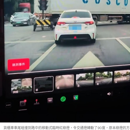
貨櫃車車尾碰撞到路中的移動式臨時紅綠燈‌，令交通燈轉動了90度，原本綠燈的方