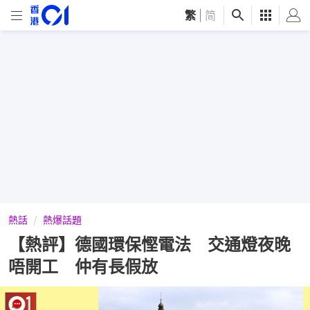
繁
|
简
熱話
熱爆話題
【熱評】德國環保慳電法 交通燈夜晚
唔開工 仲有長假放