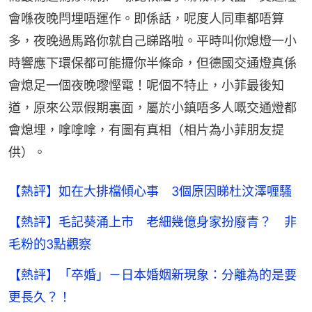
會喺夜晚閂埋唔運作。即係話，呢度人同車都唔算
多，夜晚過馬路你就自己睇路啦。平時叫你熄燈一小
時響應下環保都可能攞你半條命，但德國交通燈真係
會熄足一個夜晚嚟慳電！呢個不特止，小菲最後知
道，原來公眾假期裏面，屬於小鎮唔多人嘅交通燈都
會熄埋，嗱嗱嗱，有圖有真相（相片為小菲朋友提
供）。
【熱評】如在大排檔傾心事 3個原因睇杜汶澤喱騷
【熱評】毛記葵涌上巿 老細幾億身家扮廢青？ 非
毛粉的3點觀察
【熱評】「卒婚」－日本婚姻新現象：分離為的是要
更長久？！