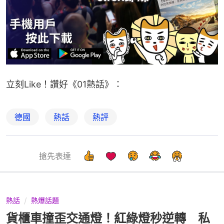
立刻Like！讚好《01熱話》：
德國
熱話
熱評
搶先表達
熱話
熱爆話題
貨櫃車撞歪交通燈！紅綠燈秒逆轉 私