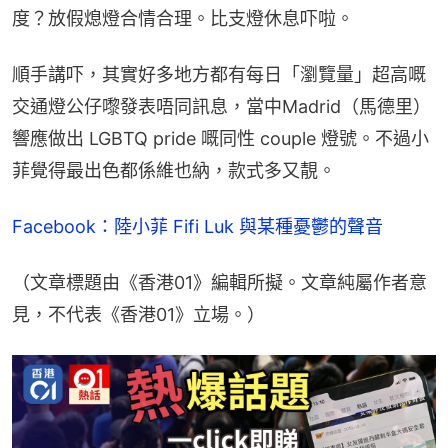
度？放假熄燈合情合理。比支燈休息吓啦。
順手講吓，其實好多地方都有每日「瀏覽量」超高嘅
交通燈公仔嚟發表唔同訊息，當中Madrid（馬德里）
響應做出 LGBTQ pride 嘅同性 couple 燈號。不過小
菲覺得最出色都係維也納，款式多又靚。
Facebook：陸小菲 Fifi Luk 與某種憂鬱的聲音
（文章標題由《香港01》編輯所擬。文章純屬作者意
見，不代表《香港01》立場。）