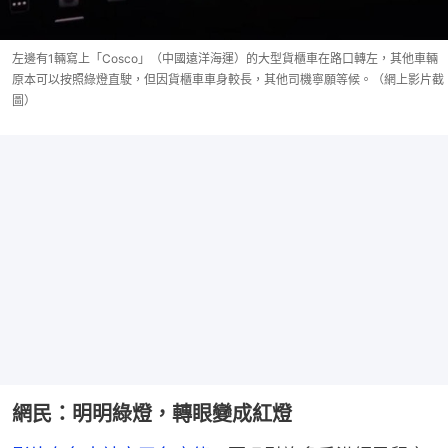
左邊有1輛寫上「Cosco」（中國遠洋海運）的大型貨櫃車在路口轉左，其他車輛
原本可以按照綠燈直駛，但因貨櫃車車身較長，其他司機寧願等候。（網上影片截
圖）
網民：明明綠燈，轉眼變成紅燈