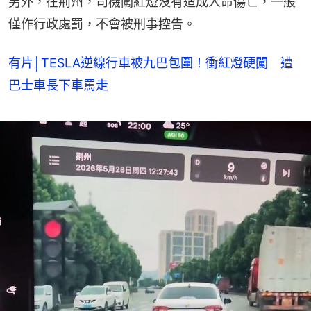
另外，在荊州，司機闖紅燈‌沒有造成人命傷亡，一般
僅作行政處罰，不會被刑事控告。
有片│TESLA逆線行車被九巴包圍！衝紅燈硬闖 遭
巴士車長下車罵走