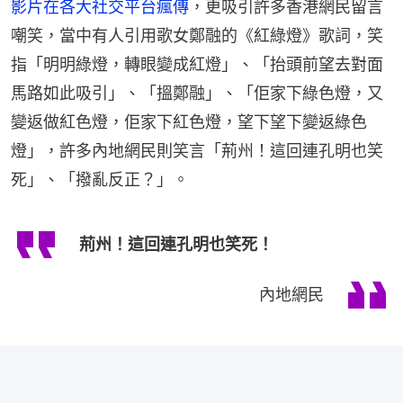
影片在各大社交平台瘋傳
，更吸引許多香港網民留言
嘲笑，當中有人引用歌女鄭融的《紅綠燈》歌詞，笑
指「明明綠燈，轉眼變成紅燈」、「抬頭前望去對面
馬路如此吸引」、「搵鄭融」、「佢家下綠色燈，又
變返做紅色燈，佢家下紅色燈，望下望下變返綠色
燈」，許多內地網民則笑言「荊州！這回連孔明也笑
死」、「撥亂反正？」。
荊州！這回連孔明也笑死！
內地網民