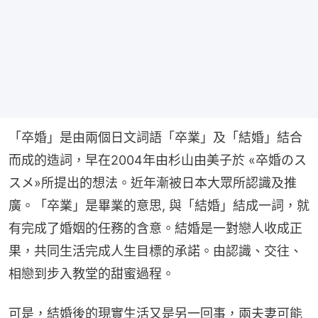
「卒婚」是由兩個日文詞語「卒業」及「結婚」結合
而成的造詞，早在2004年由杉山由美子於 «卒婚のス
スメ»所提出的想法。近年漸被日本大眾所認識及推
廣。「卒業」是畢業的意思, 與「結婚」結成一詞，就
有完成了婚姻的任務的含意。結婚是一對戀人收成正
果，共同生活完成人生目標的承諾。由認識、交往、
相戀到步入教堂的甜蜜過程。
可是，結婚後的現實生活又是另一回事，兩夫妻可能