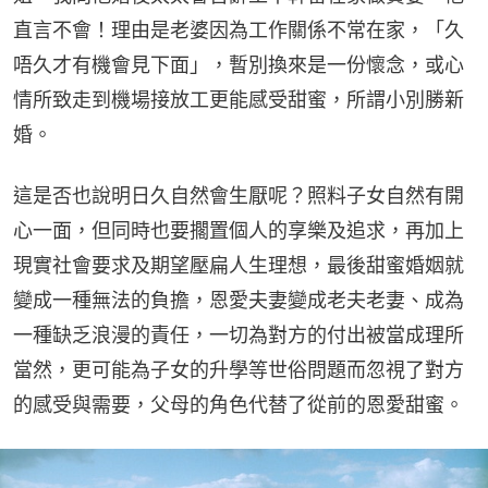
直言不會！理由是老婆因為工作關係不常在家，「久
唔久才有機會見下面」，暫別換來是一份懷念，或心
情所致走到機場接放工更能感受甜蜜，所謂小別勝新
婚。
這是否也說明日久自然會生厭呢？照料子女自然有開
心一面，但同時也要擱置個人的享樂及追求，再加上
現實社會要求及期望壓扁人生理想，最後甜蜜婚姻就
變成一種無法的負擔，恩愛夫妻變成老夫老妻、成為
一種缺乏浪漫的責任，一切為對方的付出被當成理所
當然，更可能為子女的升學等世俗問題而忽視了對方
的感受與需要，父母的角色代替了從前的恩愛甜蜜。