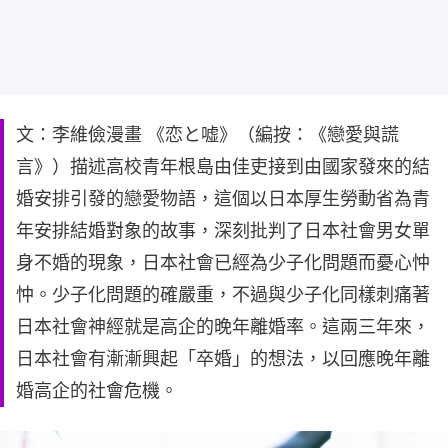
文：李維儉漫畫 《恋と嘘》（編按：《戀愛與謊
言》）描述高校青年根島由佳吏接到由國家發來的結
婚安排引發的戀愛物語，這個以日本厚生勞動省為青
年安排結婚對象的故事，深刻批判了日本社會男女單
身不婚的現象，日本社會已經為少子化問題而憂心忡
忡。少子化問題的確嚴重，不過與少子化同樣刺痛著
日本社會神經就是高企的晚年離婚率。這兩三年來，
日本社會有漸漸興起「卒婚」的想法，以回應晚年離
婚高企的社會危機。