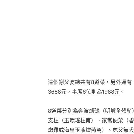
這個謝父宴總共有8道菜，另外還有
3688元，半席6位則為1988元。
8道菜分別為奔波爐碌（明爐全體豬
支柱（玉環瑤柱甫）、家常便菜（碧
燉雞或海皇玉液燴燕窩）、虎父無犬