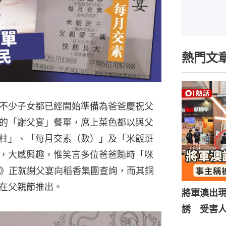
熱門文
不少子女都已經開始準備為爸爸慶祝父
的「謝父宴」餐單，席上菜色都以與父
柱」、「每月交素（數）」及「米飯班
，大感興趣，惟笑言多位爸爸隨時「咪
1》正就謝父宴向稻香集團查詢，而其銅
在父親節推出。
將軍澳出
誘 受害