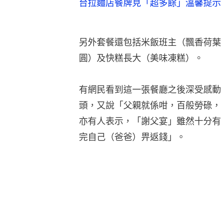
台拉麵店餐牌見「超多餘」溫馨提示
另外套餐還包括米飯班主（飄香荷葉
圓）及快糕長大（美味凍糕）。
有網民看到這一張餐廳之後深受感動
頭，又說「父親就係咁，百般勞碌，
亦有人表示，「謝父宴」雖然十分有
完自己（爸爸）畀返錢」。