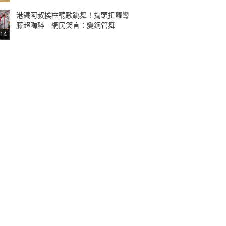
港鐵阿叔挨柱聽歌跳舞！揈頭扭蘿彎
膝超陶醉 網民笑言：變鋼管舞
:14