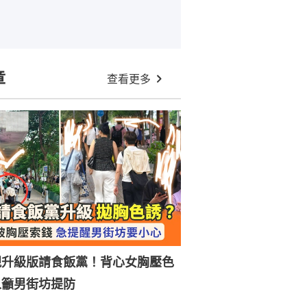
章
查看更多
現升級版請食飯黨！背心女胸壓色
人籲男街坊提防