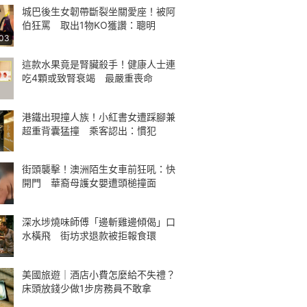
城巴後生女韌帶斷裂坐關愛座！被阿
伯狂罵 取出1物KO獲讚：聰明
:03
這款水果竟是腎臟殺手！健康人士連
吃4顆或致腎衰竭 最嚴重喪命
港鐵出現撞人族！小紅書女遭踩腳兼
超重背囊猛撞 乘客認出：慣犯
街頭襲擊！澳洲陌生女車前狂吼：快
開門 華裔母護女嬰遭頭槌撞面
深水埗燒味師傅「邊斬雞邊傾偈」口
水橫飛 街坊求退款被拒報食環
美國旅遊｜酒店小費怎麼給不失禮？
床頭放錢少做1步房務員不敢拿