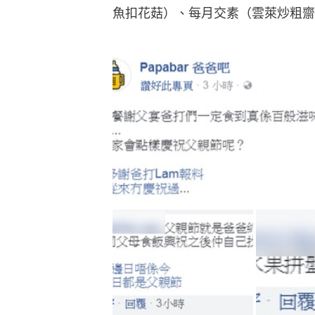
魚扣花菇）、每月交素（雲萊炒粗齋