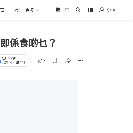
育
經濟
更多
01深圳
繁
觀點
|
简
健康
好食玩飛
登入
女
即係食啲乜？
在Google
追蹤《香港01》