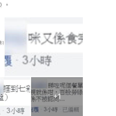
）。
+
1