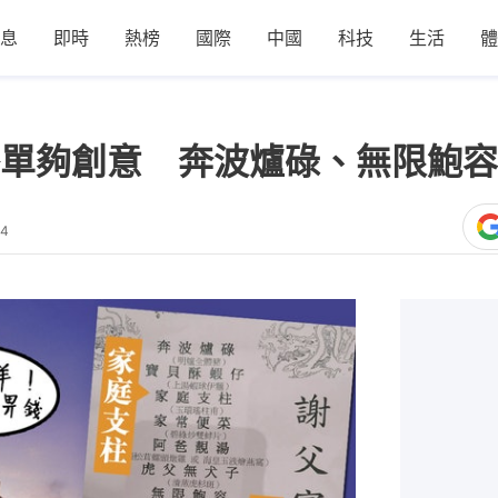
息
即時
熱榜
國際
中國
科技
生活
體
單夠創意 奔波爐碌、無限鮑容
04