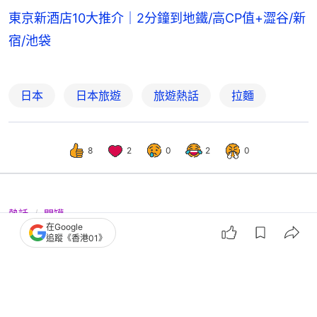
東京新酒店10大推介｜2分鐘到地鐵/高CP值+澀谷/新
宿/池袋
日本
日本旅遊
旅遊熱話
拉麵
8
2
0
2
0
熱話
開罐
在Google
日本吃拉麵「白飯倒入湯」會惹怒店
追蹤《香港01》
主！專家揭食麵禁忌和5大禮儀