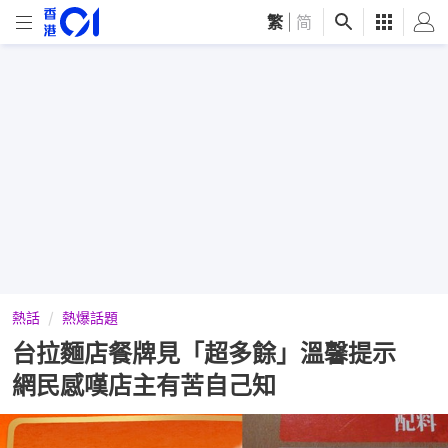
繁
|
简
熱話
熱爆話題
台拉麵店餐牌見「超多餘」溫馨提示
網民感嘆店主有苦自己知