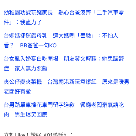
幼稚園功課玩殘家長 熱心台爸湊齊「二手汽車零
件」：我盡力了
台媽媽捷運餵母乳 遭大媽嘲「丟臉」：不怕人
看？ BB爸爸一句KO
台女亂入婚宴白吃鬧場 朋友發文解釋：她患躁鬱
症 家人無力照顧
夾公仔變夾菜機 台灣鹿港新玩意爆紅 原來是暖男
老闆好有愛
台男踏單車撞花車門留字道歉 餐廳老闆豪氣請吃
肉 男生爆笑回應
立刻Like！讚好《01熱話》：