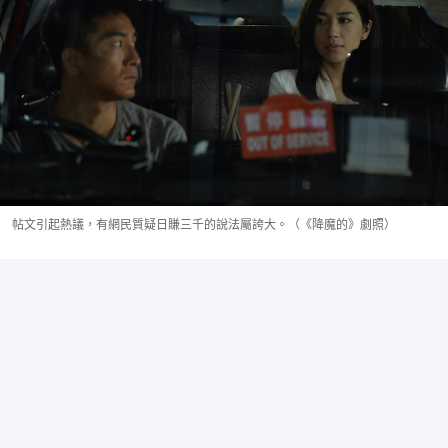
帖文引起熱議，有網民質疑日賺三千的說法屬誇大。（《降魔的》劇照）