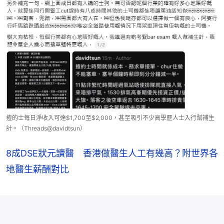
揸的士每日淨收入可達$1,700至$2,000，甚至吸引不少高學歷人士入行幫補生
計。（Threads@davidtsun）
8成DSE狀元讀醫 香港做醫生人工有幾高？附世界各
地醫生薪酬對比