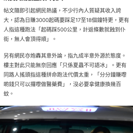
帖文隨即引起網民熱議，不少行內人質疑其收入誇
大，認為日賺3000起碼要踩足17至18個鐘特更，更有
人指這種跑法「起碼踩500公里，計返條數就蝕到仆
街，無人會頂得順」。
另有網民亦炮轟其意外論，指九成半意外源於態度。
樓主對此只能無奈回應「只係夏蟲不可語冰」。更有
同路人搖頭指這種拼命跑法代價太重，「分分鐘賺嚟
啲錢只可以攞嚟做醫藥費」，沒必要拿健康換幾百
蚊。