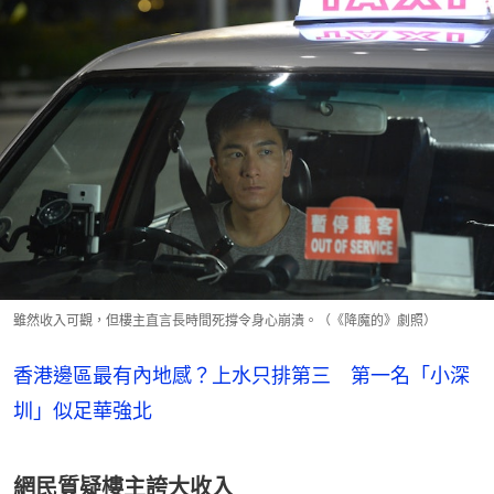
雖然收入可觀，但樓主直言長時間死撐令身心崩潰。（《降魔的》劇照）
香港邊區最有內地感？上水只排第三 第一名「小深
圳」似足華強北
網民質疑樓主誇大收入