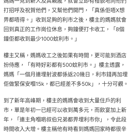
媽媽一見到新人及其親戚，就會立即有禮貌地向他們
打招呼及祝賀他們，又幫他們開門，「真係佢唔X想
畀都唔得。」收到足夠的利市之後，樓主的媽媽就會
回到真正的工作崗位休息，夠鐘便打卡收工，「8個
鐘佢都收到最少1000蚊利市。」
樓主又稱，媽媽收工之後如果有時間，更可能到酒店
扮侍應，「有時好彩都有500蚊利市。」樓主透露，
媽媽「一個月連埋射波都係返20幾日，利市錢再加埋
佢做緊保安嗰15k，都已經差不多50k」，十分可觀。
到了新年高峰期，樓主的媽媽會收到大量住戶的利
市，單是年初一已經可以收到萬多元，而飲宴加上新
年，「連主角嗰啲叔伯兄弟都畀埋利市你」，令此段
時間收入大增。樓主稱他有時看到媽媽回家時都很辛