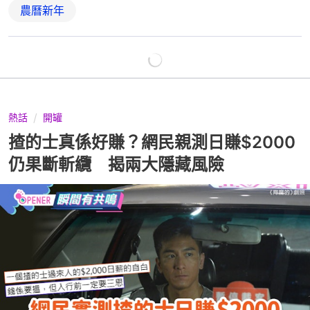
農曆新年
熱話
開罐
揸的士真係好賺？網民親測日賺$2000
仍果斷斬纜 揭兩大隱藏風險