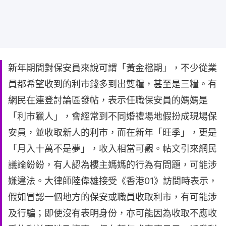
新年期間對保安員來說可謂「黃金檔期」，不少從業
員都希望收到的利巿錢多到出雙糧，甚至是三糧。有
網民在連登討論區發帖，表示任職保安員的媽媽是
「利市獵人」，會經常到不同婚禮場地假扮成現場保
安員，並收取新人的利市，而在新年「旺季」，更是
「月入十萬不是夢」，收入相當可觀。帖文引來網民
議論紛紛，有人認為樓主媽媽的行為有問題，可能涉
嫌違法。大律師陸偉雄接受《香港01》訪問時表示，
假如冒認一個地方的保安或職員收取利市，有可能涉
及行騙；即使沒有表明身份，亦可能因為收取不應收