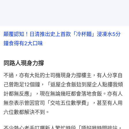
顛覆認知！日清推出史上首款「冷杯麵」浸凍水5分
鐘食得有2大口味
同路人現身力撐
不過，亦有大批的士司機現身力撐樓主，有人分享自
己曾跑足12個鐘，「返屋企食飯攰到屋企人點摟我傾
計都無反應」，現在無論幾旺都會落地食飯。亦有人
無奈表示曾因官司「交咗五位數學費」，甚至有人用
六位數都解決不到。
不少熱心老手叮囑新人繁忙時段「唔好嘥時間排站，