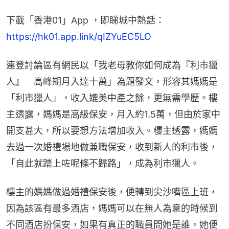
下載「香港01」App ，即睇城中熱話：
https://hk01.app.link/qIZYuEC5LO
連登討論區有網民以「我老母教你如何成為『利市獵
人』　高峰期月入達十萬」為題發文，形容其媽媽是
「利市獵人」，收入媲美中產之餘，更無需學歷。樓
主透露，媽媽是高級保安，月入約1.5萬，但由於家中
開支甚大，所以要想方法增加收入。樓主透露，媽媽
去過一次婚禮場地做兼職保安，收到新人的利市後，
「自此就踏上咗呢條不歸路」，成為利市獵人。
樓主的媽媽做過婚禮保安後，便轉到尖沙嘴區上班，
因為該區有最多酒店，媽媽可以在無人為意的時候到
不同酒店扮保安，如果有真正的職員問她是誰，她便