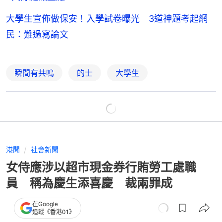
大學生宣佈做保安！入學試卷曝光 3道神題考起網
民：難過寫論文
瞬間有共鳴
的士
大學生
港聞
社會新聞
女侍應涉以超市現金券行賄勞工處職
員 稱為慶生添喜慶 裁兩罪成
在Google
追蹤《香港01》