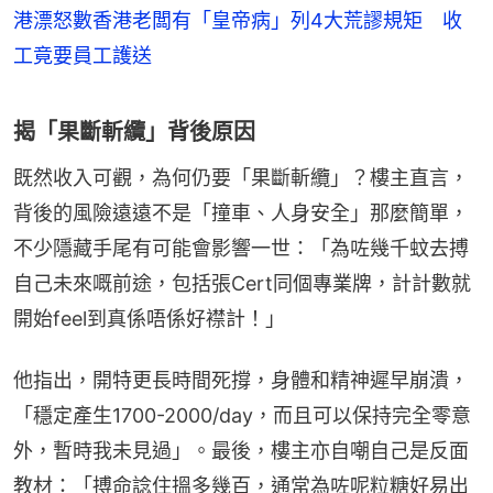
港漂怒數香港老闆有「皇帝病」列4大荒謬規矩 收
工竟要員工護送
揭「果斷斬纜」背後原因
既然收入可觀，為何仍要「果斷斬纜」？樓主直言，
背後的風險遠遠不是「撞車、人身安全」那麼簡單，
不少隱藏手尾有可能會影響一世：「為咗幾千蚊去搏
自己未來嘅前途，包括張Cert同個專業牌，計計數就
開始feel到真係唔係好襟計！」
他指出，開特更長時間死撐，身體和精神遲早崩潰，
「穩定產生1700-2000/day，而且可以保持完全零意
外，暫時我未見過」。最後，樓主亦自嘲自己是反面
教材：「搏命諗住搵多幾百，通常為咗呢粒糖好易出