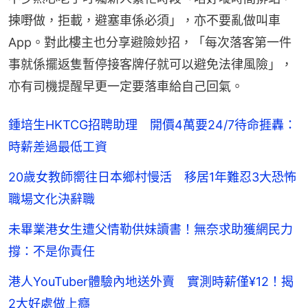
揀嘢做，拒載，避塞車係必須」，亦不要亂做叫車
App。對此樓主也分享避險妙招，「每次落客第一件
事就係擺返隻暫停接客牌仔就可以避免法律風險」，
亦有司機提醒早更一定要落車給自己回氣。
鍾培生HKTCG招聘助理 開價4萬要24/7待命捱轟：
時薪差過最低工資
20歲女教師嚮往日本鄉村慢活 移居1年難忍3大恐怖
職場文化決辭職
未畢業港女生遭父情勒供妹讀書！無奈求助獲網民力
撐：不是你責任
港人YouTuber體驗內地送外賣 實測時薪僅¥12！揭
2大好處做上癮