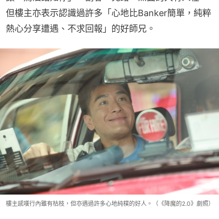
但樓主亦表示認識過許多「心地比Banker簡單，純粹
熱心分享遭遇、不求回報」的好師兄。
樓主感嘆行內雖有枯枝，但亦遇過許多心地純樸的好人。（《降魔的2.0》劇照）