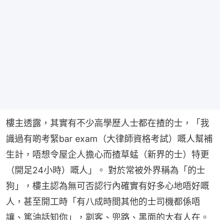
樓主透露，其實有不少高學歷人士都在揸的士，「我
識過有啲考緊bar exam（大律師資格考試）嘅人幫補
生計，唔想令屋企人擔心而揸草蜢（新界的士）特更
（開足24小時）嘅人」。 對於常被外界稱為「的士
狗」，樓主認為無可否認行內確實有好多心地唔好嘅
人，甚至開工時「有八成時間其他的士司機都係唔
讓、篤油話知你」，劏客、兜路、黑面的大有人在。