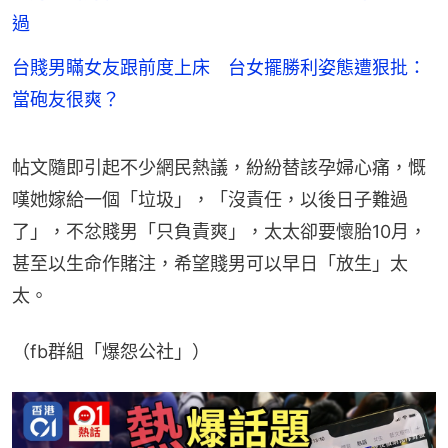
過
台賤男瞞女友跟前度上床 台女擺勝利姿態遭狠批：
當砲友很爽？
帖文隨即引起不少網民熱議，紛紛替該孕婦心痛，慨
嘆她嫁給一個「垃圾」，「沒責任，以後日子難過
了」，不忿賤男「只負責爽」，太太卻要懷胎10月，
甚至以生命作賭注，希望賤男可以早日「放生」太
太。
（fb群組「爆怨公社」）