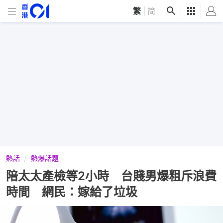
繁
|
简
熱話
熱爆話題
陪太太產檢等2小時 台賤男爆粗斥浪費
時間 網民：嫁給了垃圾