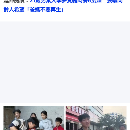
延伸閱讀：
21歲男棄大學夢賣豬肉養6弟妹　羨慕同
齡人希望「爸媽不要再生」