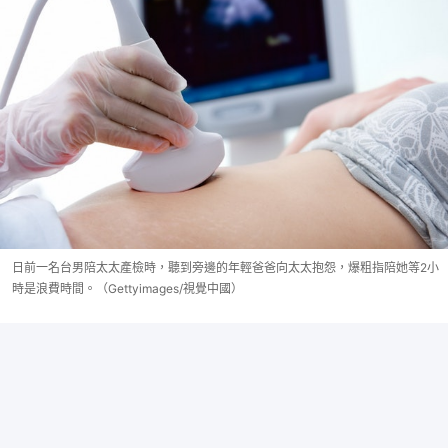
日前一名台男陪太太產檢時，聽到旁邊的年輕爸爸向太太抱怨，爆粗指陪她等2小
時是浪費時間。（Gettyimages/視覺中國）