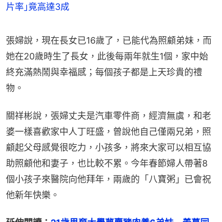
片率｣竟高達3成
張婦說，現在長女已16歲了，已能代為照顧弟妹，而
她在20歲時生了長女，此後每兩年就生1個，家中始
終充滿熱鬧與幸福感；每個孩子都是上天珍貴的禮
物。
關祥彬說，張婦丈夫是汽車零件商，經濟無虞，和老
婆一樣喜歡家中人丁旺盛，曾說他自己僅兩兄弟，照
顧起父母感覺很吃力，小孩多，將來大家可以相互協
助照顧他和妻子，也比較不累。今年春節婦人帶著8
個小孩子來醫院向他拜年，兩歲的「八寶粥」已會祝
他新年快樂。