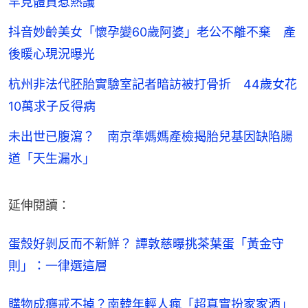
罕見體質惹熱議
抖音妙齡美女「懷孕變60歲阿婆」老公不離不棄 產
後暖心現況曝光
杭州非法代胚胎實驗室記者暗訪被打骨折 44歲女花
10萬求子反得病
未出世已腹瀉？ 南京準媽媽產檢揭胎兒基因缺陷腸
道「天生漏水」
延伸閱讀：
蛋殼好剝反而不新鮮？ 譚敦慈曝挑茶葉蛋「黃金守
則」：一律選這層
購物成癮戒不掉？南韓年輕人瘋「超真實扮家家酒」 