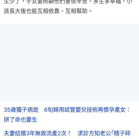
生少了，子女要照顧他們會很辛苦，多生多幸福，小
孩長大後也能互相依靠、互相幫助。
35歲獨子病逝 6旬婦用試管嬰兒技術再懷孕產女：
拼了命也要生
夫妻結婚3年無故流產2次！ 求診方知老公｢精子碎