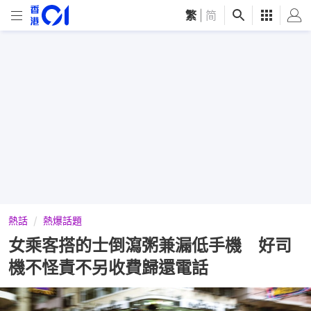
繁
|
简
熱話
熱爆話題
女乘客搭的士倒瀉粥兼漏低手機 好司
機不怪責不另收費歸還電話