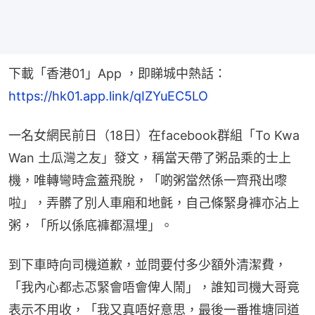
下載「香港01」App ，即睇城中熱話：
https://hk01.app.link/qIZYuEC5LO
一名女網民前日（18日）在facebook群組「To Kwa 
Wan 土瓜灣之友」發文，稱當天帶了粥品乘的士上
機，唯轉彎時盒蓋飛脫，「啲粥當然係一齊飛出嚟
啦」，弄髒了別人車廂和地氈，自己條緊身褲亦沾上
粥，「所以係底褲都濕埋」。
到下車時向司機道歉，並問要付多少額外清潔費，
「我內心都忐忑緊會唔會俾人鬧」，誰知司機大哥竟
表示不用收，「我又真唔好意思，最後一番推塘同道