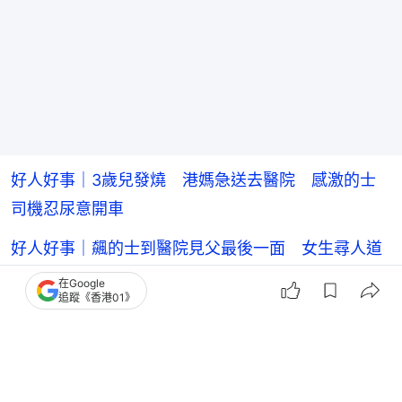
好人好事｜3歲兒發燒 港媽急送去醫院 感激的士
司機忍尿意開車
好人好事｜飆的士到醫院見父最後一面 女生尋人道
謝喜見司機現身
在Google
追蹤《香港01》
城巴嬰兒突抽筋！車長臨時改道往醫院 獲讚好人好
事 城巴謝諒解