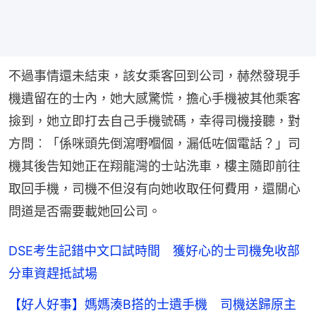
不過事情還未結束，該女乘客回到公司，赫然發現手
機遺留在的士內，她大感驚慌，擔心手機被其他乘客
撿到，她立即打去自己手機號碼，幸得司機接聽，對
方問︰「係咪頭先倒瀉嘢嗰個，漏低咗個電話？」司
機其後告知她正在翔龍灣的士站洗車，樓主隨即前往
取回手機，司機不但沒有向她收取任何費用，還關心
問道是否需要載她回公司。
DSE考生記錯中文口試時間 獲好心的士司機免收部
分車資趕抵試場
【好人好事】媽媽湊B搭的士遺手機 司機送歸原主