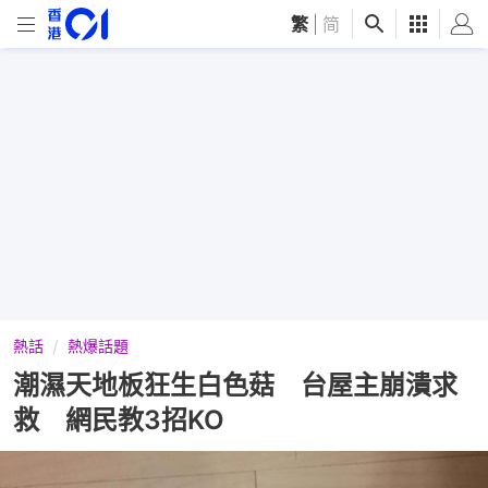
繁
|
简
熱話
熱爆話題
潮濕天地板狂生白色菇 台屋主崩潰求
救 網民教3招KO