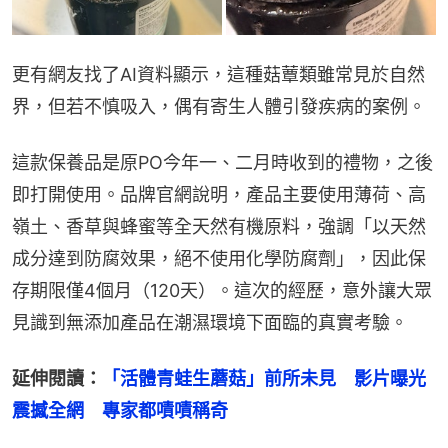
更有網友找了AI資料顯示，這種菇蕈類雖常見於自然
界，但若不慎吸入，偶有寄生人體引發疾病的案例。
這款保養品是原PO今年一、二月時收到的禮物，之後
即打開使用。品牌官網說明，產品主要使用薄荷、高
嶺土、香草與蜂蜜等全天然有機原料，強調「以天然
成分達到防腐效果，絕不使用化學防腐劑」，因此保
存期限僅4個月（120天）。這次的經歷，意外讓大眾
見識到無添加產品在潮濕環境下面臨的真實考驗。
延伸閱讀：
「活體青蛙生蘑菇」前所未見　影片曝光
震撼全網　專家都嘖嘖稱奇