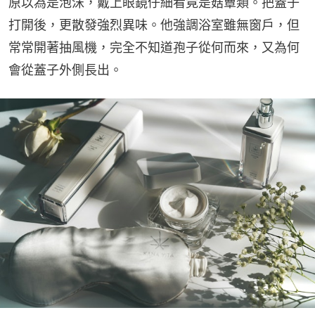
原以為是泡沫，戴上眼鏡仔細看竟是菇蕈類。把蓋子
打開後，更散發強烈異味。他強調浴室雖無窗戶，但
常常開著抽風機，完全不知道孢子從何而來，又為何
會從蓋子外側長出。