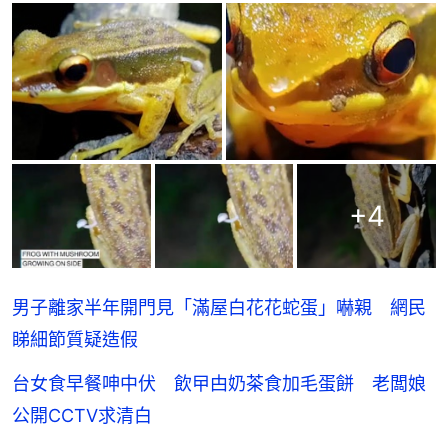
+
4
男子離家半年開門見「滿屋白花花蛇蛋」嚇親 網民
睇細節質疑造假
台女食早餐呻中伏 飲曱甴奶茶食加毛蛋餅 老闆娘
公開CCTV求清白