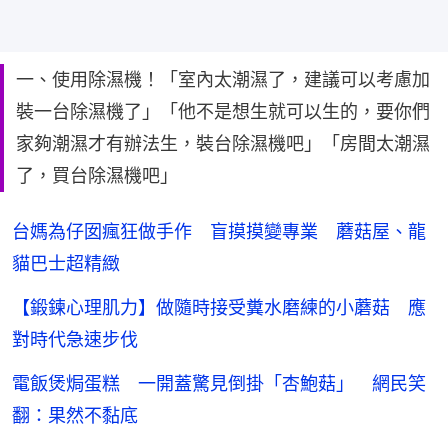
一、使用除濕機！「室內太潮濕了，建議可以考慮加
裝一台除濕機了」「他不是想生就可以生的，要你們
家夠潮濕才有辦法生，裝台除濕機吧」「房間太潮濕
了，買台除濕機吧」
台媽為仔囡瘋狂做手作 盲摸摸變專業 蘑菇屋、龍
貓巴士超精緻
【鍛鍊心理肌力】做隨時接受糞水磨練的小蘑菇 應
對時代急速步伐
電飯煲焗蛋糕 一開蓋驚見倒掛「杏鮑菇」 網民笑
翻：果然不黏底