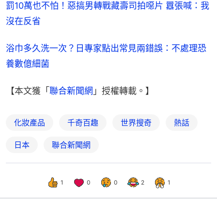
罰10萬也不怕！惡搞男轉戰藏壽司拍噁片 囂張喊：我
沒在反省
浴巾多久洗一次？日專家點出常見兩錯誤：不處理恐
養數億細菌
【本文獲「
聯合新聞網
」授權轉載。】
化妝產品
千奇百趣
世界搜奇
熱話
日本
聯合新聞網
1
0
0
2
1