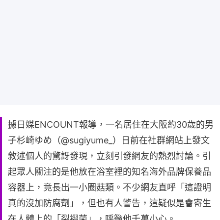
據日媒ENCOUNT報導，一名居住在大阪約30歲的男
子杉崎ゆめ（@sugiyume_）日前在社群網站上發文
敘述個人的驚訝發現，立刻引發網友的熱烈討論。引
起眾人關注的是他放在浴室裡的知名海外品牌保養品
容器上，竟長出一小圈菇類。不少網友直呼「這證明
真的沒加防腐劑」，但也有人警告，這疑似是會寄生
在人體上的「裂褶菌」，呼籲他千萬小心。