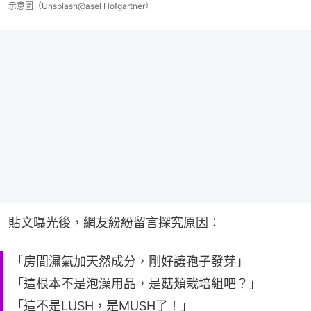
示意圖（Unsplash@asel Hofgartner）
貼文曝光後，網友紛紛留言探究原因：
「房間濕氣加天然成分，剛好讓孢子發芽」
「這根本不是泡澡用品，是菇類栽培組吧？」
「這不是LUSH，是MUSH了！」