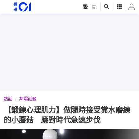
繁
|
简
熱話
熱爆話題
【鍛鍊心理肌力】做隨時接受糞水磨練
的小蘑菇 應對時代急速步伐