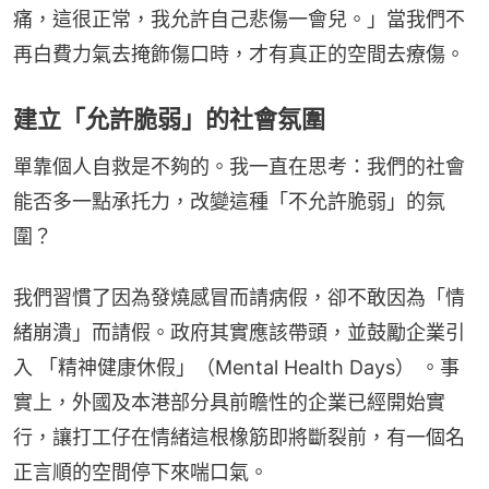
痛，這很正常，我允許自己悲傷一會兒。」當我們不
再白費力氣去掩飾傷口時，才有真正的空間去療傷。
建立「允許脆弱」的社會氛圍
單靠個人自救是不夠的。我一直在思考：我們的社會
能否多一點承托力，改變這種「不允許脆弱」的氛
圍？
我們習慣了因為發燒感冒而請病假，卻不敢因為「情
緒崩潰」而請假。政府其實應該帶頭，並鼓勵企業引
入 「精神健康休假」（Mental Health Days） 。事
實上，外國及本港部分具前瞻性的企業已經開始實
行，讓打工仔在情緒這根橡筋即將斷裂前，有一個名
正言順的空間停下來喘口氣。