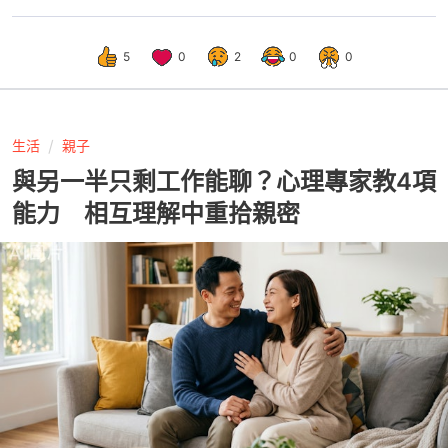
5
0
2
0
0
生活
親子
與另一半只剩工作能聊？心理專家教4項
能力 相互理解中重拾親密