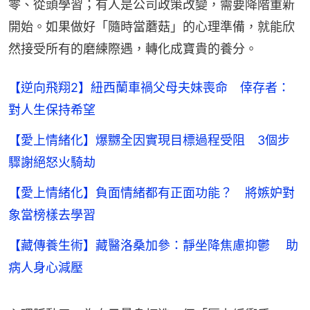
零、從頭學習；有人是公司政策改變，需要降階重新
開始。如果做好「隨時當蘑菇」的心理準備，就能欣
然接受所有的磨練際遇，轉化成寶貴的養分。
【逆向飛翔2】紐西蘭車禍父母夫妹喪命 倖存者：
對人生保持希望
【愛上情緒化】爆嬲全因實現目標過程受阻 3個步
驟謝絕怒火騎劫
【愛上情緒化】負面情緒都有正面功能？ 將嫉妒對
象當榜樣去學習
【藏傳養生術】藏醫洛桑加參：靜坐降焦慮抑鬱 助
病人身心減壓