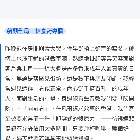
蔚觀全局｜林素蔚專欄
昨晚還在房間崩潰大哭，今早卻換上整齊的套裝，硬
擠上水洩不通的港鐵車廂，熟練地掛起專業笑容面對
客戶與上司——這大概是許多香港成年人最真實的日
常。無論是落區見街坊，還是私下與朋友傾訴，我經
常遇見這群「看似正常，內心卻千瘡百孔」的成年
人。面對生活的重擊，身邊總有聲音教我們要「睇開
啲」、「向前看」。在凡事講求效率的香港，我們甚
至被要求具備一種「即溶式的復原力」——彷彿連悲
傷都不允許佔用太多時間，只要沖杯咖啡、睡個好
覺，隔天就要若無其事地繼續拼搏。