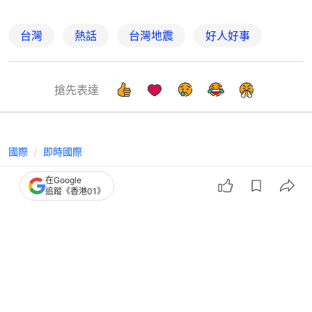
台灣
熱話
台灣地震
好人好事
搶先表達
國際
即時國際
熊本女嬰出生15分鐘即遇大地震 母擁
在Google
追蹤《香港01》
入懷一家五口留影溫馨全家福