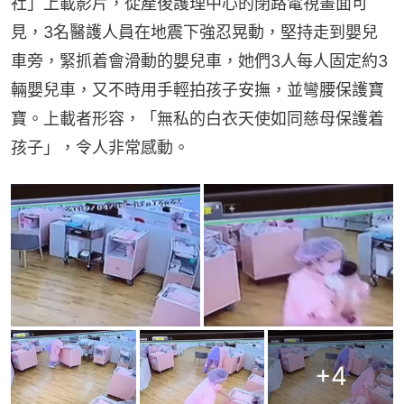
社」上載影片，從產後護理中心的閉路電視畫面可
見，3名醫護人員在地震下強忍晃動，堅持走到嬰兒
車旁，緊抓着會滑動的嬰兒車，她們3人每人固定約3
輛嬰兒車，又不時用手輕拍孩子安撫，並彎腰保護寶
寶。上載者形容，「無私的白衣天使如同慈母保護着
孩子」，令人非常感動。
+
4