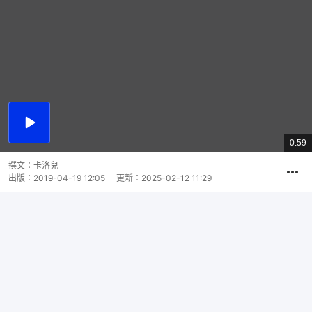
播
放
0:59
總
影
共
片
時
撰文：
卡洛兒
間
出版：
2019-04-19 12:05
更新：
2025-02-12 11:29