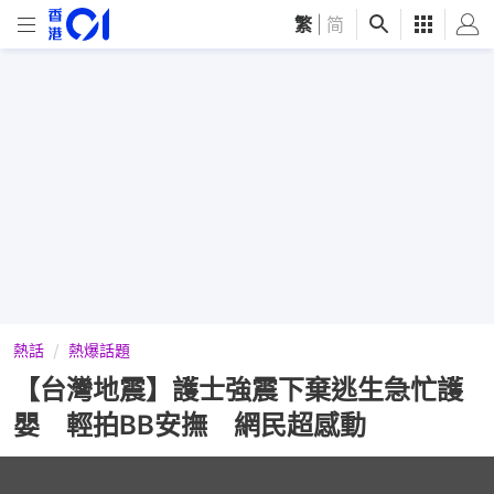
繁
|
简
熱話
熱爆話題
【台灣地震】護士強震下棄逃生急忙護
嬰 輕拍BB安撫 網民超感動