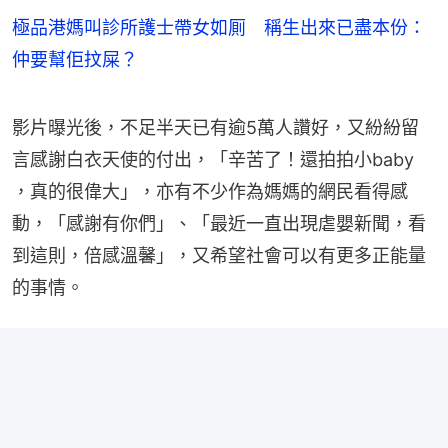
極品港媽叫診所護士帶女如厠 稱生出來已盡本份：
仲要幫佢抆屎？
影片曝光後，不足半天已有逾5萬人讚好，又紛紛留
言感謝白衣天使的付出，「辛苦了！還拍拍小baby 
，真的很偉大」，亦有不少作為媽媽的網民看得感
動，「感謝有你們」、「最近一直出現虐嬰新聞，看
到這則，倍感溫馨」，又希望社會可以有更多正能量
的事情。