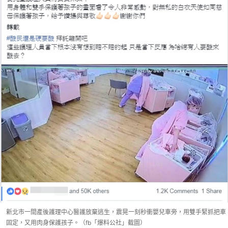
新北市一間產後護理中心醫護放棄逃生，震晃一刻秒衝嬰兒車旁，用雙手緊抓把車
固定，又用肉身保護孩子。（fb「爆料公社」截圖）