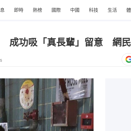
息
即時
熱榜
國際
中國
科技
生活
體
 成功吸「真長輩」留意 網民
05