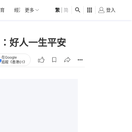
育
經濟
更多
01深圳
繁
觀點
|
简
健康
好食玩飛
登入
女
：好人一生平安
在Google
追蹤《香港01》