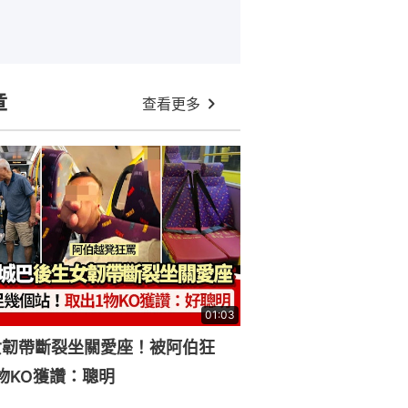
章
查看更多
01:03
女韌帶斷裂坐關愛座！被阿伯狂
物KO獲讚：聰明