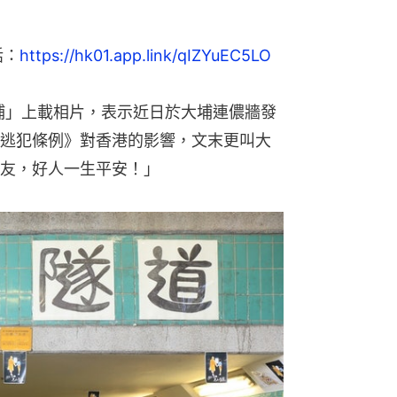
話：
https://hk01.app.link/qIZYuEC5LO
Po大埔」上載相片，表示近日於大埔連儂牆發
逃犯條例》對香港的影響，文末更叫大
友，好人一生平安！」