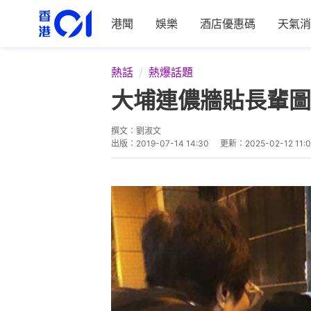
港聞
娛樂
酒店優惠碼
天氣消
熱話
熱爆話題
大埔連儂牆貼長輩圖
撰文：
劉淑文
出版：
2019-07-14 14:30
更新：
2025-02-12 11: