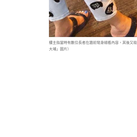
樓主指當時有數位長者在牆前彎身細看內容，其後又吸引其
大埔」圖片）