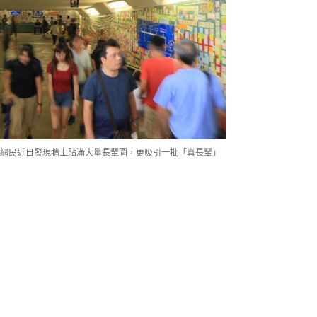
網民近日發現牆上貼滿大量長輩圖，更吸引一批「真長輩」