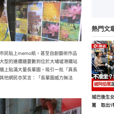
熱門文
市民貼上memo紙，甚至自創藝術作品
大型的連儂牆要數到位於大埔墟港鐵站
牆上貼滿大量長輩圖，吸引一批「真長
其他網民亦笑言：「長輩圖威力無法
城巴後生
罵 取出1