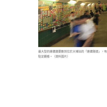
最大型的連儂牆要數到位於大埔站的「連儂隧道」，有
駐足觀看。（資料圖片）