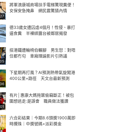
將軍澳康城商場扶手電梯驚現糞便！
女保安急掩鼻 網民震驚猜內情
:27
德33歲女遭囚虐4個月！性侵、暴打
逼食糞 半裸綁露台被鄰居揭發
搭港鐵遭輪椅伯輾腳 男生怒：對唔
住都冇句 車廂理論影片引熱議
:05
下星期再打風？AI預測熱帶氣旋闖港
400公里+路徑 天文台最新預測
:36
有片│惠康大媽拖篋偷竊斷正！被包
圍想逃走:是誤會 職員做法獲讚
:01
六合彩結果｜今期8.6頭獎1900萬即
時攪珠｜中獎號碼+派彩獎金