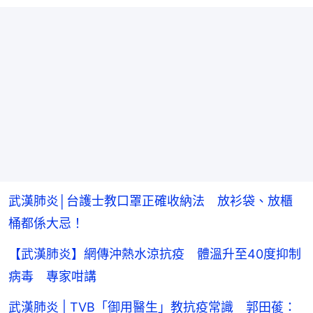
武漢肺炎│台護士教口罩正確收納法 放衫袋、放櫃
桶都係大忌！
【武漢肺炎】網傳沖熱水涼抗疫 體溫升至40度抑制
病毒 專家咁講
武漢肺炎 | TVB「御用醫生」教抗疫常識 郭田葰：