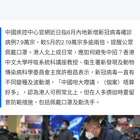
中國疾控中心官網近日指6月內地新增新冠病毒確診
病例7.9萬宗，較5月的2.19萬宗多逾兩倍，提醒公眾
佩戴口罩。港人北上成日常，應如何避免中招？香港
中文大學呼吸系統科講座教授、衞生署新發現及動物
傳染病科學委員會主席許樹昌表示，新冠病毒一直有
不同變種及波動潮，「中國咁大嚟講，（個案）唔算
好多」，認為港人可照常北上，但在人多擠迫時要留
意防範措施，包括佩戴口罩及勤洗手。