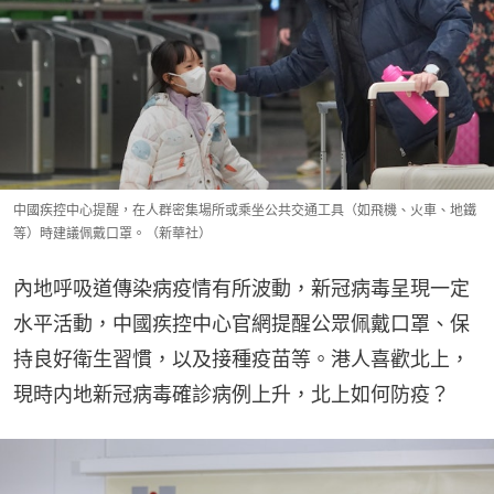
中國疾控中心提醒，在人群密集場所或乘坐公共交通工具（如飛機、火車、地鐵
等）時建議佩戴口罩。（新華社）
內地呼吸道傳染病疫情有所波動，新冠病毒呈現一定
水平活動，中國疾控中心官網提醒公眾佩戴口罩、保
持良好衛生習慣，以及接種疫苗等。港人喜歡北上，
現時内地新冠病毒確診病例上升，北上如何防疫？