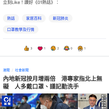
立刻Like！讚好《01熱話》：
熱話
家居百科
新冠肺炎
口罩教學及行情
3
1
2
0
1
港聞
社會新聞
內地新冠按月增兩倍 港專家指北上無
礙 人多戴口罩、謹記勤洗手