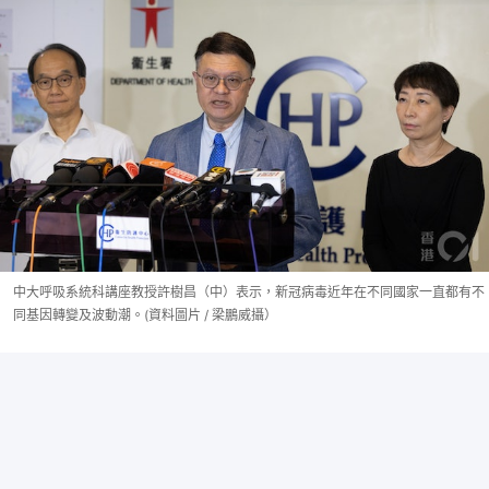
中大呼吸系統科講座教授許樹昌（中）表示，新冠病毒近年在不同國家一直都有不
同基因轉變及波動潮。(資料圖片 / 梁鵬威攝）