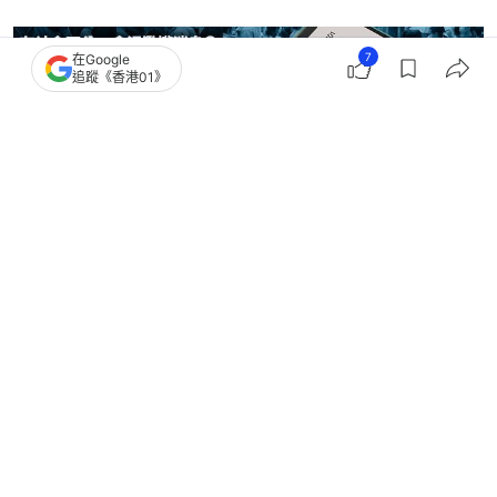
7
在Google
追蹤《香港01》
新冠肺炎
新冠疫苗
2
0
1
0
2
熱話
熱爆話題
打第9針新冠疫苗遭嘲笑！孝順港男爆內
情有洋葱：保護家105歲長者