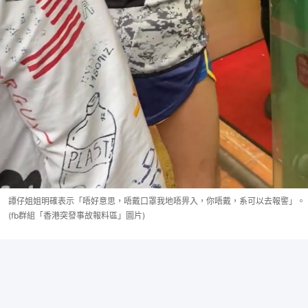
譚仔姐姐明確表示「唔好意思，唔戴口罩我地唔畀入，你唔戴，系可以去報警」。
(fb群組「香港突發事故報料區」圖片)