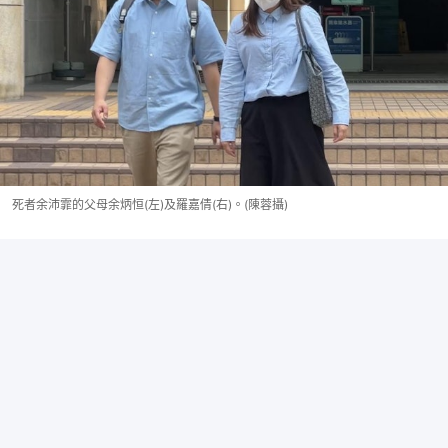
死者余沛霏的父母余炳恒(左)及羅嘉倩(右)。(陳蓉攝)