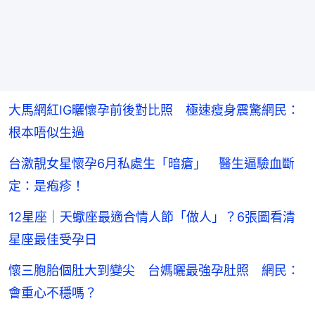
大馬網紅IG曬懷孕前後對比照 極速瘦身震驚網民：
根本唔似生過
台激靚女星懷孕6月私處生「暗瘡」 醫生逼驗血斷
定：是疱疹！
12星座｜天蠍座最適合情人節「做人」？6張圖看清
星座最佳受孕日
懷三胞胎個肚大到變尖 台媽曬最強孕肚照 網民：
會重心不穩嗎？