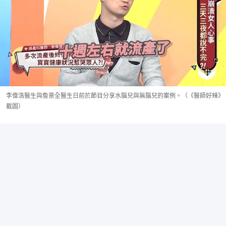
李偉浩醫生與詹景全醫生日前於節目分享水腦兒與無腦兒的案例。（《醫師好辣》
截圖）