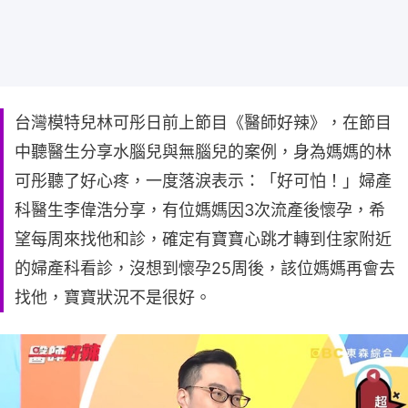
台灣模特兒林可彤日前上節目《醫師好辣》，在節目
中聽醫生分享水腦兒與無腦兒的案例，身為媽媽的林
可彤聽了好心疼，一度落淚表示：「好可怕！」婦產
科醫生李偉浩分享，有位媽媽因3次流產後懷孕，希
望每周來找他和診，確定有寶寶心跳才轉到住家附近
的婦產科看診，沒想到懷孕25周後，該位媽媽再會去
找他，寶寶狀況不是很好。