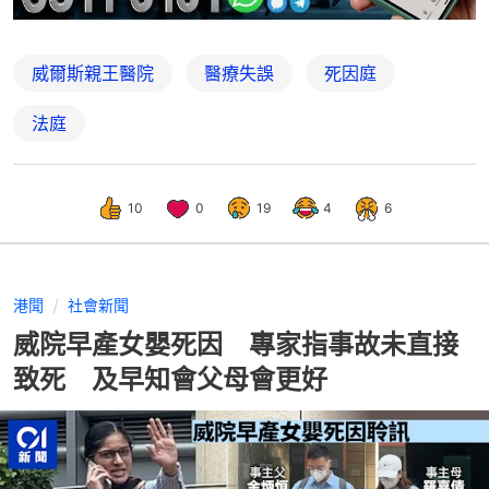
威爾斯親王醫院
醫療失誤
死因庭
法庭
10
0
19
4
6
港聞
社會新聞
威院早產女嬰死因 專家指事故未直接
致死 及早知會父母會更好