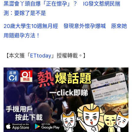
黑澀會丫頭自爆「正在懷孕」？ IG發文惹網民揣
測：要嫁了是不是
20歲大學生10週無月經 發現意外懷孕爆喊 原來她
用錯避孕方法！
【本文獲「
ETtoday
」授權轉載。】