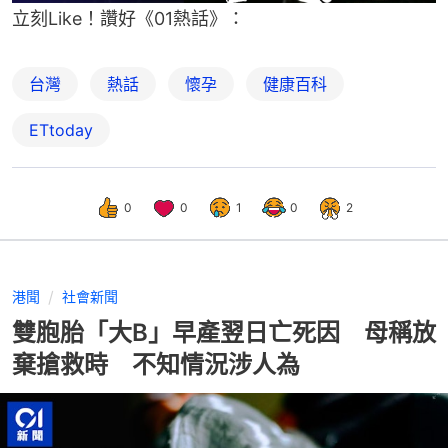
立刻Like！讚好《01熱話》：
台灣
熱話
懷孕
健康百科
ETtoday
0
0
1
0
2
港聞
社會新聞
雙胞胎「大B」早產翌日亡死因 母稱放
棄搶救時 不知情況涉人為