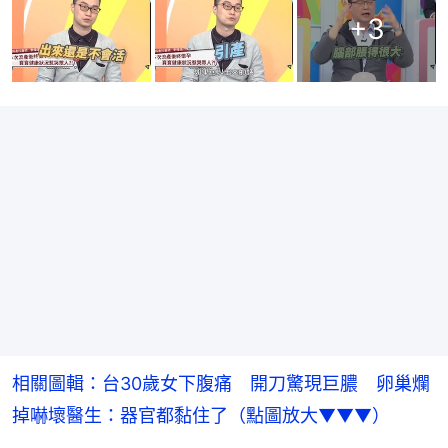
+
3
相關圖輯：台30歲女下腹痛　開刀驚現巨膿　卵巢爛
掉嚇壞醫生：器官都黏住了（點圖放大▼▼▼）