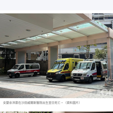
女嬰余沛霏在沙田威爾斯醫院出生翌日死亡。（資料圖片）