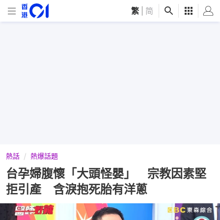
繁
|
简
熱話
熱爆話題
台孕婦腹懷「大頭怪嬰」 宗教因素堅
拒引產 含淚抱死胎有洋蔥