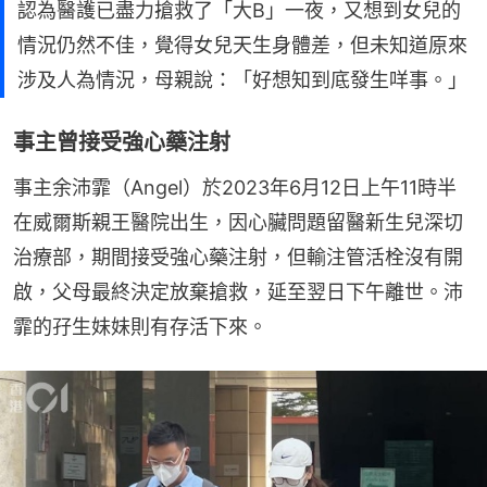
認為醫護已盡力搶救了「大B」一夜，又想到女兒的
情況仍然不佳，覺得女兒天生身體差，但未知道原來
涉及人為情況，母親說：「好想知到底發生咩事。」
事主曾接受強心藥注射
事主余沛霏（Angel）於2023年6月12日上午11時半
在威爾斯親王醫院出生，因心臟問題留醫新生兒深切
治療部，期間接受強心藥注射，但輸注管活栓沒有開
啟，父母最終決定放棄搶救，延至翌日下午離世。沛
霏的孖生妹妹則有存活下來。