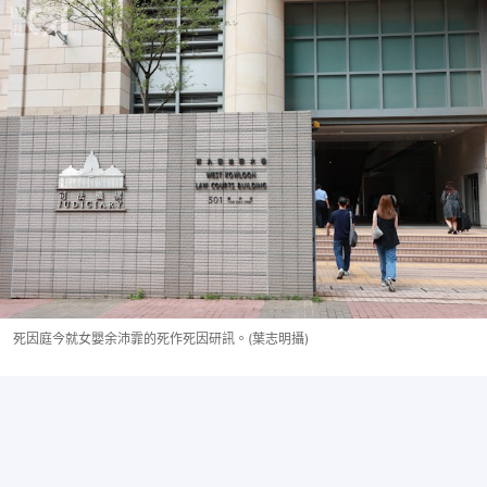
死因庭今就女嬰余沛霏的死作死因研訊。(葉志明攝)