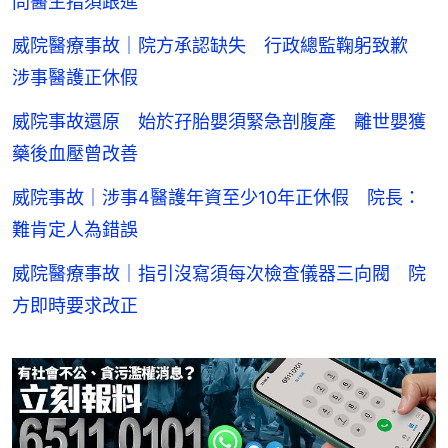
問醫生指須跟進
威院醫療事故｜院方承認缺失 行政總監鞠躬致歉
涉事醫護正休假
威院事故還原 始於孖胎嬰須緊急剖腹產 離世嬰獲
藥後血壓曾改善
威院事故｜涉事4醫護年資至少10年正休假 院長：
難肯定人為錯誤
威院醫療事故｜指引沒寫須每次檢查儀器三向閥 院
方即時要求改正