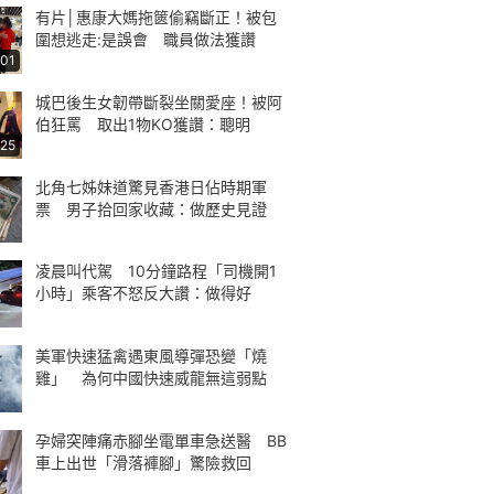
有片│惠康大媽拖篋偷竊斷正！被包
圍想逃走:是誤會 職員做法獲讚
:01
城巴後生女韌帶斷裂坐關愛座！被阿
伯狂罵 取出1物KO獲讚：聰明
:25
北角七姊妹道驚見香港日佔時期軍
票 男子拾回家收藏：做歷史見證
凌晨叫代駕 10分鐘路程「司機開1
小時」乘客不怒反大讚：做得好
美軍快速猛禽遇東風導彈恐變「燒
雞」 為何中國快速威龍無這弱點
孕婦突陣痛赤腳坐電單車急送醫 BB
車上出世「滑落褲腳」驚險救回