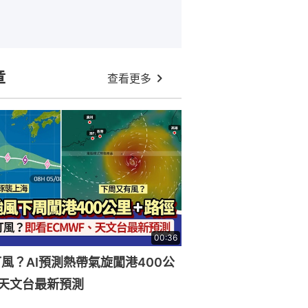
章
查看更多
00:36
風？AI預測熱帶氣旋闖港400公
天文台最新預測