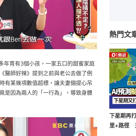
熱門文
婚多年育有3個小孩，一家五口的甜蜜家庭
《醫師好辣》提到之前與老公去做了例
時有某幾項數值超標，讓夫妻倆提心吊
竟是因為兩人的「一行為」，導致身體
下星期再打
里+路徑 