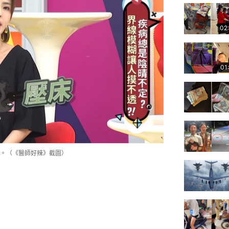
02
01
。（《醫師好辣》截圖）