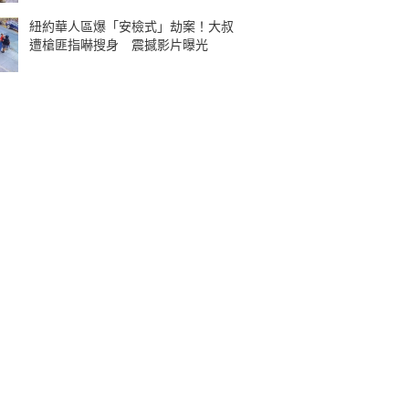
紐約華人區爆「安檢式」劫案！大叔
遭槍匪指嚇搜身 震撼影片曝光