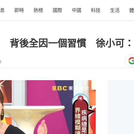
息
即時
熱榜
國際
中國
科技
生活
體
 背後全因一個習慣 徐小可：
2