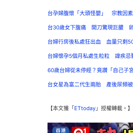
台孕婦腹懷「大頭怪嬰」 宗教因素
台30歲女下腹痛 開刀驚現巨膿 
台婦行房後私處狂出血 血量只剩5
台婦懷孕5個月私處生粒粒 諱疾忌
60歲台婦從未停經？竟讚「自己子
台女星為富二代生兩胎 產後尿頻被
【本文獲「
ETtoday
」授權轉載。】