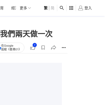
育
經濟
更多
01深圳
繁
觀點
|
简
健康
好食玩飛
登入
女
我們兩天做一次
7
在Google
追蹤《香港01》