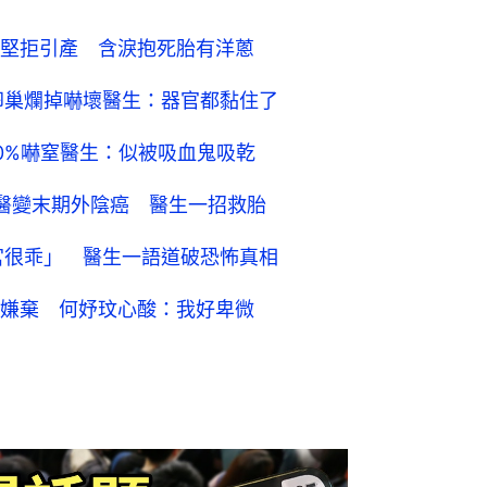
堅拒引產 含淚抱死胎有洋蔥
卵巢爛掉嚇壞醫生：器官都黏住了
0%嚇窒醫生：似被吸血鬼吸乾
醫變末期外陰癌 醫生一招救胎
宮很乖」 醫生一語道破恐怖真相
嫌棄 何妤玟心酸：我好卑微