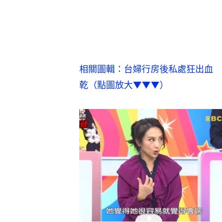
相關圖輯：台婦行房後私處狂出血　
乾（點圖放大▼▼▼）