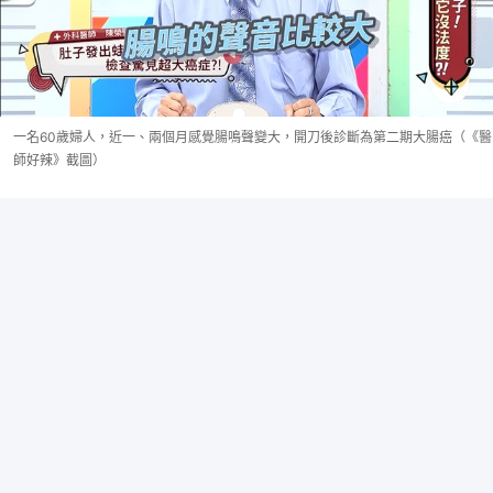
一名60歲婦人，近一、兩個月感覺腸鳴聲變大，開刀後診斷為第二期大腸癌（《醫
師好辣》截圖）