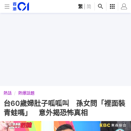
繁
|
简
熱話
熱爆話題
台60歲婦肚子呱呱叫 孫女問「裡面裝
青蛙嗎」 意外揭恐怖真相