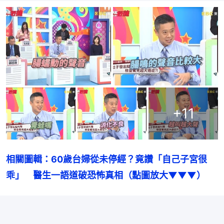
+
11
相關圖輯：60歲台婦從未停經？竟讚「自己子宮很
乖」　醫生一語道破恐怖真相（點圖放大▼▼▼）