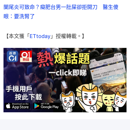
闌尾炎可致命？癡肥台男一肚屎卻拒開刀 醫生傻
眼：要洗腎了
【本文獲「
ETtoday
」授權轉載。】