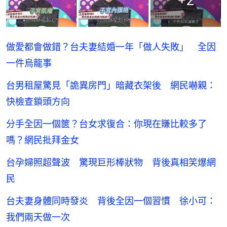
+
2
做愛都會做錯？台夫妻結婚一年「做人失敗」 全因
一件烏龍事
台男租屋驚見「詭異房門」暗藏衣架後 網民嚇親：
快檢查鎖頭方向
分手全因一個篋？台女求復合：你現在賺比較多了
嗎？網民批拜金女
台孕婦照超聲波 驚現巨形棒狀物 背後真相笑爆網
民
台夫妻身體同時發炎 背後全因一個習慣 徐小可：
我們兩天做一次