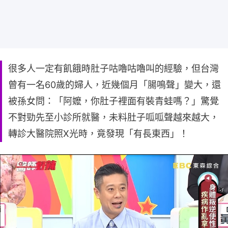
很多人一定有飢餓時肚子咕嚕咕嚕叫的經驗，但台灣
曾有一名60歲的婦人，近幾個月「腸鳴聲」變大，還
被孫女問：「阿嬤，你肚子裡面有裝青蛙嗎？」驚覺
不對勁先至小診所就醫，未料肚子呱呱聲越來越大，
轉診大醫院照X光時，竟發現「有長東西」！