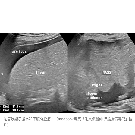
超音波顯示腹水和下腹有腫瘤。（facebook專頁「謝文斌醫師 肝膽腸胃專門」圖
片）