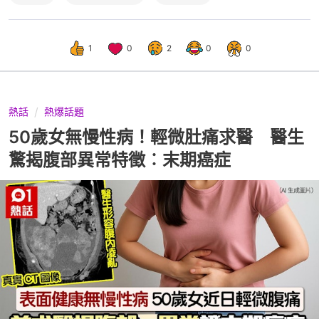
1
0
2
0
0
熱話
熱爆話題
50歲女無慢性病！輕微肚痛求醫 醫生
驚揭腹部異常特徵︰末期癌症