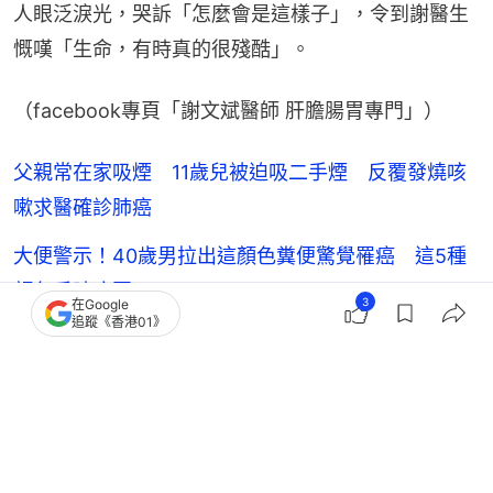
人眼泛淚光，哭訴「怎麼會是這樣子」，令到謝醫生
慨嘆「生命，有時真的很殘酷」。
（facebook專頁「謝文斌醫師 肝膽腸胃專門」）
父親常在家吸煙 11歲兒被迫吸二手煙 反覆發燒咳
嗽求醫確診肺癌
大便警示！40歲男拉出這顏色糞便驚覺罹癌 這5種
顏色反映病因
3
在Google
追蹤《香港01》
一家3口全患癌症！醫生揭吃飯1習慣出事 警告：很
多人都有這習慣