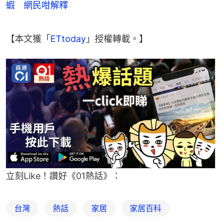
蝦 網民咁解釋
【本文獲「
ETtoday
」授權轉載。】
立刻Like！讚好《01熱話》：
台灣
熱話
家居
家居百科