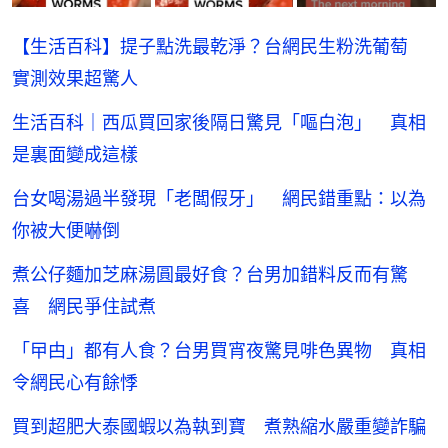
【生活百科】提子點洗最乾淨？台網民生粉洗葡萄
實測效果超驚人
生活百科｜西瓜買回家後隔日驚見「嘔白泡」 真相
是裏面變成這樣
台女喝湯過半發現「老闆假牙」 網民錯重點：以為
你被大便嚇倒
煮公仔麵加芝麻湯圓最好食？台男加錯料反而有驚
喜 網民爭住試煮
「曱甴」都有人食？台男買宵夜驚見啡色異物 真相
令網民心有餘悸
買到超肥大泰國蝦以為執到寶 煮熟縮水嚴重變詐騙