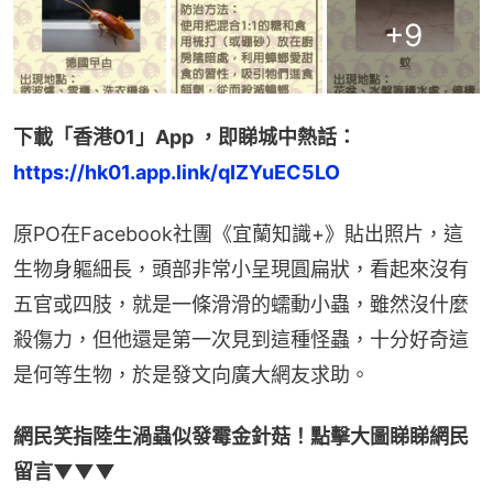
+
9
下載「香港01」App ，即睇城中熱話：
https://hk01.app.link/qIZYuEC5LO
原PO在Facebook社團《宜蘭知識+》貼出照片，這
生物身軀細長，頭部非常小呈現圓扁狀，看起來沒有
五官或四肢，就是一條滑滑的蠕動小蟲，雖然沒什麼
殺傷力，但他還是第一次見到這種怪蟲，十分好奇這
是何等生物，於是發文向廣大網友求助。
網民笑指陸生渦蟲似發霉金針菇！點擊大圖睇睇網民
留言▼▼▼