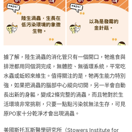
據了解，陸生渦蟲的消化管只有一個開口，牠進食與
排泄都用同個洞完成，無體腔、無循環系統，平常吃
水蟲或蚯蚓來維生。值得關注的是，牠再生能力特別
強，如果把渦蟲的腦部中心縱向切開，另一半會自動
長出新的身軀，變成2條完整的渦蟲，而且牠對於生
活環境非常挑剔，只要一點點污染就無法生存，可見
原PO家十分乾淨才會出現渦蟲。
美國斯托瓦斯醫學研究所（Stowers Institute for 