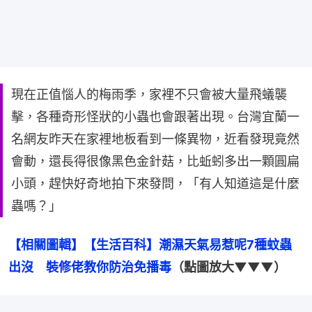
現在正值惱人的梅雨季，家裡不只會被大量飛蟻襲
擊，各種奇形怪狀的小蟲也會跟著出現。台灣宜蘭一
名網友昨天在家裡地板看到一條異物，近看發現竟然
會動，還長得很像黑色金針菇，比蚯蚓多出一顆圓扁
小頭，趕快好奇地拍下來發問，「有人知道這是什麼
蟲嗎？」
【相關圖輯】【生活百科】潮濕天氣易惹呢7種蚊蟲
出沒　裝修佬教你防治免播毒
（點圖放大▼▼▼）