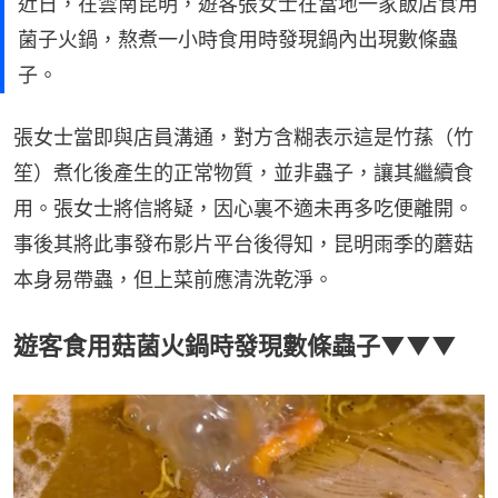
近日，在雲南昆明，遊客張女士在當地一家飯店食用
菌子火鍋，熬煮一小時食用時發現鍋內出現數條蟲
子。
張女士當即與店員溝通，對方含糊表示這是竹蓀（竹
笙）煮化後產生的正常物質，並非蟲子，讓其繼續食
用。張女士將信將疑，因心裏不適未再多吃便離開。
事後其將此事發布影片平台後得知，昆明雨季的蘑菇
本身易帶蟲，但上菜前應清洗乾淨。
遊客食用菇菌火鍋時發現數條蟲子▼▼▼