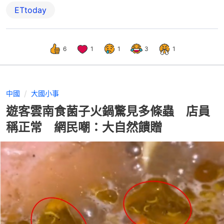
ETtoday
6
1
1
3
1
中國
大國小事
遊客雲南食菌子火鍋驚見多條蟲 店員
稱正常 網民嘲：大自然饋贈