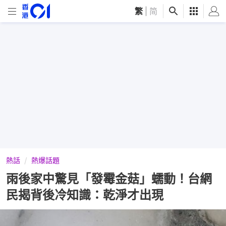
繁
|
简
熱話
熱爆話題
雨後家中驚見「發霉金菇」蠕動！台網
民揭背後冷知識：乾淨才出現