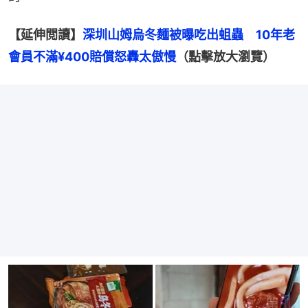
【延伸閲讀】
深圳山姆烏冬麵被曝吃出蛆蟲　10年老
會員不滿¥400賠償怒轟太傲慢
（點擊放大瀏覽）