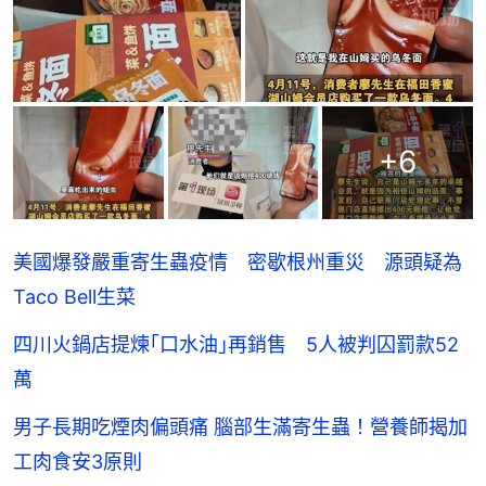
+
6
美國爆發嚴重寄生蟲疫情 密歇根州重災 源頭疑為
Taco Bell生菜
四川火鍋店提煉｢口水油｣再銷售 5人被判囚罰款52
萬
男子長期吃煙肉偏頭痛 腦部生滿寄生蟲！營養師揭加
工肉食安3原則