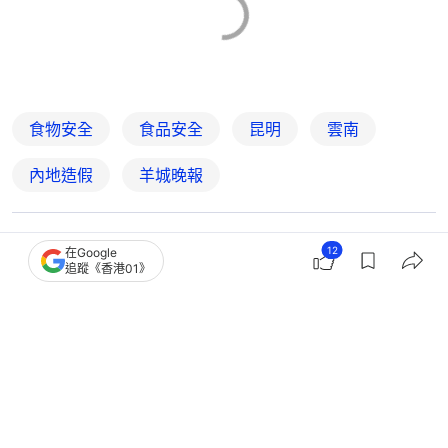
食物安全
食品安全
昆明
雲南
內地造假
羊城晚報
12
5
1
0
2
1
在Google
追蹤《香港01》
中國
大國小事
深圳男睡醒後枕巾驚現蟲卵！捏爆才知
是荔枝蝽象 為何總是14粒？