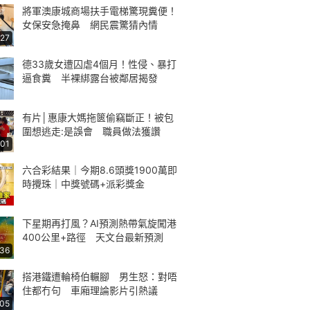
將軍澳康城商場扶手電梯驚現糞便！
女保安急掩鼻 網民震驚猜內情
:27
德33歲女遭囚虐4個月！性侵、暴打
逼食糞 半裸綁露台被鄰居揭發
有片│惠康大媽拖篋偷竊斷正！被包
圍想逃走:是誤會 職員做法獲讚
:01
六合彩結果｜今期8.6頭獎1900萬即
時攪珠｜中獎號碼+派彩獎金
下星期再打風？AI預測熱帶氣旋闖港
400公里+路徑 天文台最新預測
:36
搭港鐵遭輪椅伯輾腳 男生怒：對唔
住都冇句 車廂理論影片引熱議
:05