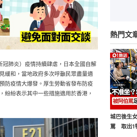
熱門文
簡稱新冠肺炎）疫情持續肆虐，日本全國自解
見緩和，當地政府多次呼籲民眾盡量適
預防疫情大爆發。厚生勞動省發布防疫
，紛紛表示其中一些措施適用於香港，
城巴後生
罵 取出1