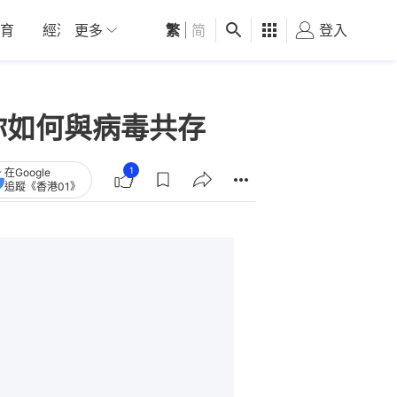
育
經濟
更多
01深圳
繁
觀點
|
简
健康
好食玩飛
登入
女
你如何與病毒共存
1
在Google
追蹤《香港01》