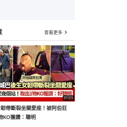
章
查看更多
01:03
女韌帶斷裂坐關愛座！被阿伯狂
物KO獲讚：聰明