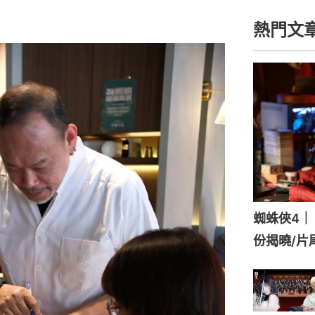
熱門文
蜘蛛俠4｜《
份揭曉/片