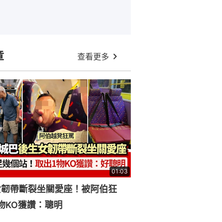
章
查看更多
01:03
女韌帶斷裂坐關愛座！被阿伯狂
物KO獲讚：聰明