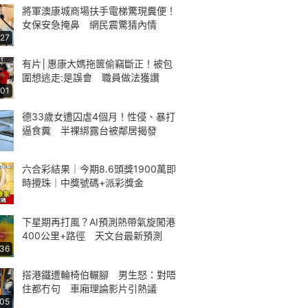
將軍澳康城商場扶手電梯驚現糞便！
女保安急掩鼻 網民震驚猜內情
:27
有片│惠康大媽拖篋偷竊斷正！被包
圍想逃走:是誤會 職員做法獲讚
:01
德33歲女遭囚虐4個月！性侵、暴打
逼食糞 半裸綁露台被鄰居揭發
六合彩結果｜今期8.6頭獎1900萬即
時攪珠｜中獎號碼+派彩獎金
下星期再打風？AI預測熱帶氣旋闖港
400公里+路徑 天文台最新預測
:36
搭港鐵遭輪椅伯輾腳 男生怒：對唔
住都冇句 車廂理論影片引熱議
:05