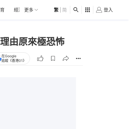
育
經濟
更多
01深圳
繁
觀點
|
简
健康
好食玩飛
登入
女
理由原來極恐怖
在Google
追蹤《香港01》