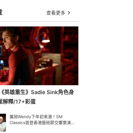
章
查看更多
英雄重生》Sadie Sink角色身
尾解釋/17+彩蛋
厲旭Wendy下年初來港！SM
Classics首登香港藝術節交響樂演繹
Kpop