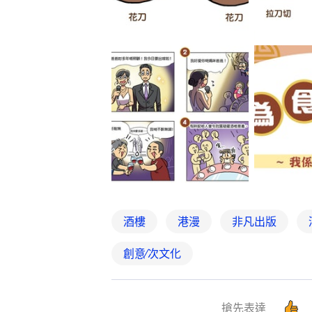
酒樓
港漫
非凡出版
創意∕次文化
搶先表達