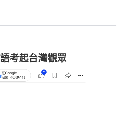
語考起台灣觀眾
2
在Google
追蹤《香港01》