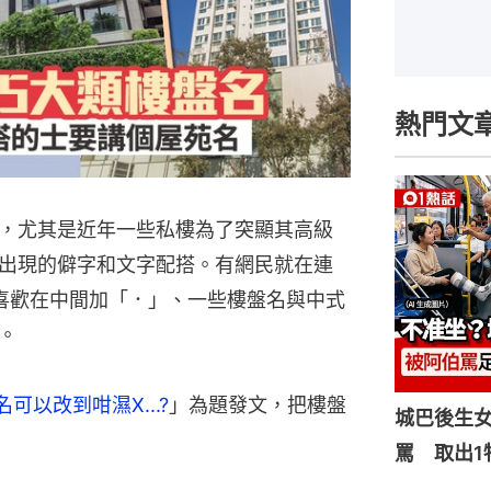
熱門文
，尤其是近年一些私樓為了突顯其高級
出現的僻字和文字配搭。有網民就在連
喜歡在中間加「．」、一些樓盤名與中式
。
可以改到咁濕X...?
」為題發文，把樓盤
城巴後生
罵 取出1