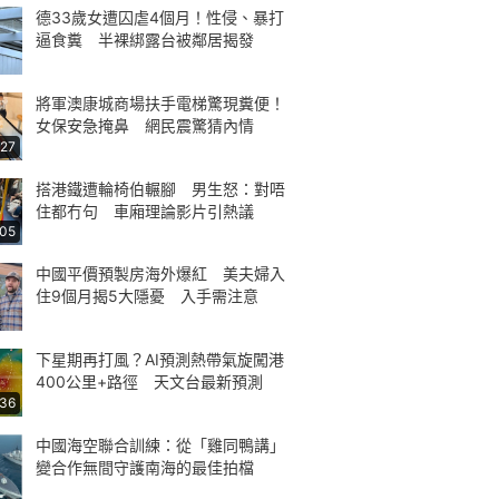
德33歲女遭囚虐4個月！性侵、暴打
逼食糞 半裸綁露台被鄰居揭發
將軍澳康城商場扶手電梯驚現糞便！
女保安急掩鼻 網民震驚猜內情
:27
搭港鐵遭輪椅伯輾腳 男生怒：對唔
住都冇句 車廂理論影片引熱議
:05
中國平價預製房海外爆紅 美夫婦入
住9個月揭5大隱憂 入手需注意
下星期再打風？AI預測熱帶氣旋闖港
400公里+路徑 天文台最新預測
:36
中國海空聯合訓練：從「雞同鴨講」
變合作無間守護南海的最佳拍檔