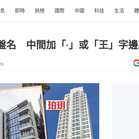
息
即時
熱榜
國際
中國
科技
生活
體
盤名 中間加「‧」或「王」字
26