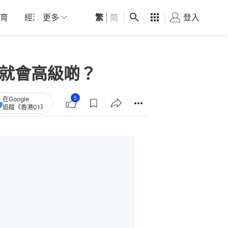
育
經濟
更多
01深圳
繁
觀點
|
简
健康
好食玩飛
登入
女
邊就會高級啲？
5
在Google
追蹤《香港01》