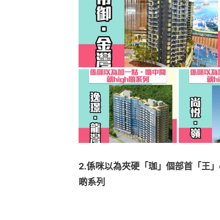
2.係咪以為夾硬「珈」個部首「王」o
啲系列