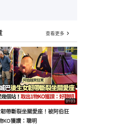
章
查看更多
01:03
女韌帶斷裂坐關愛座！被阿伯狂
物KO獲讚：聰明