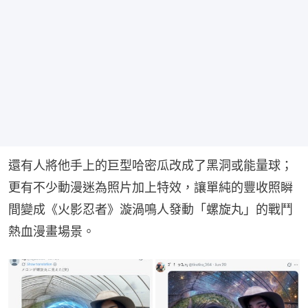
還有人將他手上的巨型哈密瓜改成了黑洞或能量球；
更有不少動漫迷為照片加上特效，讓單純的豐收照瞬
間變成《火影忍者》漩渦鳴人發動「螺旋丸」的戰鬥
熱血漫畫場景。