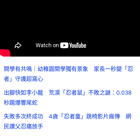
開學有共鳴｜幼稚園開學獨有景象 家長一秒變「忍
者」守護超窩心
出腳快如李小龍 荒漠「忍者鼠」不敗之謎：0.038
秒踢爆響尾蛇
失敗多次終成功 4歲「忍者童」跳椅影片瘋傳 網
民讚父忍痛放手