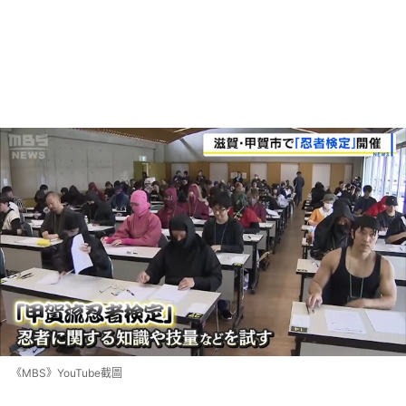
《MBS》YouTube截圖