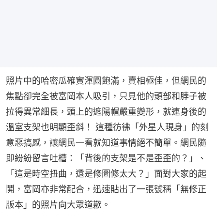
照片中的哈密瓜確實渾圓飽滿，賣相極佳，但網民的
焦點卻完全被富岡本人吸引，只見他的頭部和脖子被
拉得異常細長，頭上的遮陽帽嚴重變形，就連身後的
溫室支架也明顯歪斜！ 這種彷彿「外星人現身」的刻
意惡搞感，讓網民一看就知道事情絕不簡單。網民隨
即紛紛留言吐槽：「背後的支架是不是歪歪的？」、
「這是時空扭曲，還是修圖修太大？」面對大家的起
鬨，富岡亦非常配合，迅速貼出了一張號稱「無修正
版本」的照片向大眾道歉。