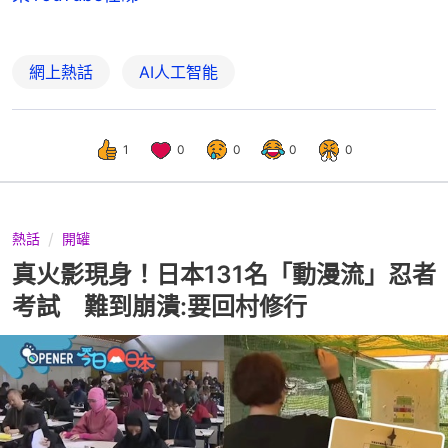
網上熱話
AI人工智能
1
0
0
0
0
熱話
開罐
真火影現身！日本131名「動漫流」忍者
考試 難到崩潰:要回村修行