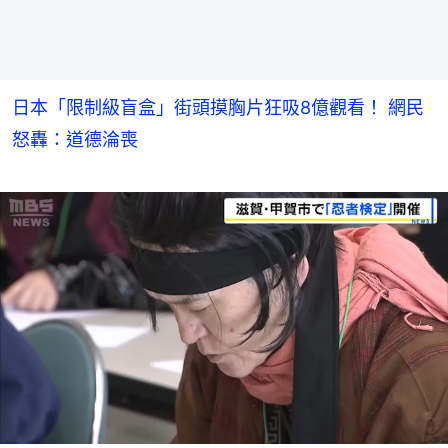
日本「限制級盲盒」街頭摸胸片狂吸8億觀看！ 網民
怒轟：道德淪喪