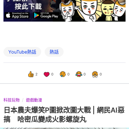
YouTube熱話
熱話
2
0
0
0
0
科技玩物
遊戲動漫
日本農夫爆笑P圖掀改圖大戰 | 網民AI惡
搞 哈密瓜變成火影螺旋丸