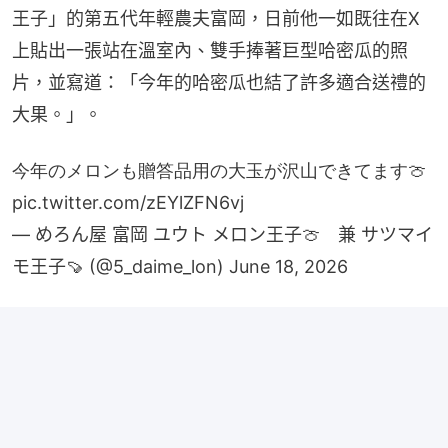
王子」的第五代年輕農夫富岡，日前他一如既往在X
上貼出一張站在溫室內、雙手捧著巨型哈密瓜的照
片，並寫道：「今年的哈密瓜也結了許多適合送禮的
大果。」。
今年のメロンも贈答品用の大玉が沢山できてます🍈
pic.twitter.com/zEYlZFN6vj
— めろん屋 富岡 ユウト メロン王子🍈 兼 サツマイ
モ王子🍠 (@5_daime_lon)
June 18, 2026