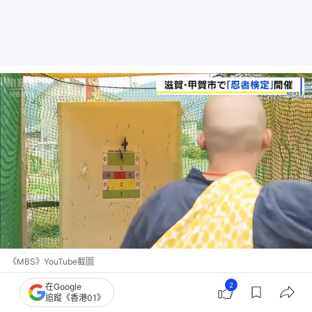
《MBS》YouTube截圖
2
在Google
忍者愛喬裝藥商收集情報
追蹤《香港01》