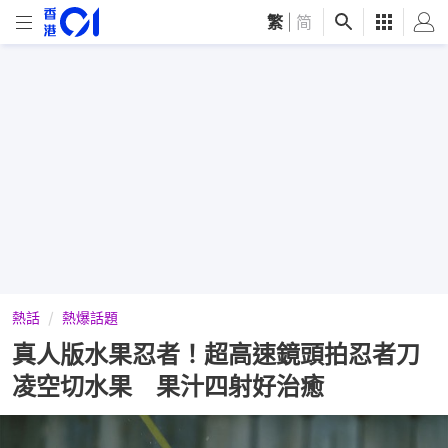
繁
|
简
熱話
熱爆話題
真人版水果忍者！超高速鏡頭拍忍者刀
凌空切水果 果汁四射好治癒