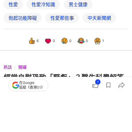
性愛
性愛冷知識
男士健康
勃起功能障礙
性愛那些事
中天新聞網
6
0
0
0
1
熱話
開罐
經常自慰恐致「腎虧」？醫生科學解答
7
在Google
疑問 揭7個不舉的真正原因
追蹤《香港01》