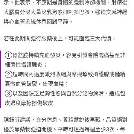
示。他表示，不應期是身體的強制冷卻機制，射精後
大腦會分泌大量泌乳激素抑制多巴胺，強迫交感神經
與心血管系統休息回歸平靜。
若在此期間強行服藥硬上，可能面臨三大代價：
①骨盆腔持續充血發炎，容易引發會陰悶痛甚至非
細菌性攝護腺炎；
②短時間內過度激烈收縮與摩擦導致攝護腺或儲精
囊微血管破裂，出現血精；
③以及因缺乏足夠性慾與自然分泌物潤滑，造成包
皮過度摩擦擦傷破皮
陳鈺昕建議，充分休息、養精蓄銳後再戰，品質絕對
優於靠藥物強迫開機。平時可透過每週至少3次、每