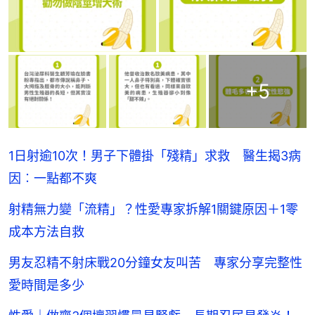
+
5
1日射逾10次！男子下體掛「殘精」求救 醫生揭3病
因︰一點都不爽
射精無力變「流精」？性愛專家拆解1關鍵原因＋1零
成本方法自救
男友忍精不射床戰20分鐘女友叫苦 專家分享完整性
愛時間是多少