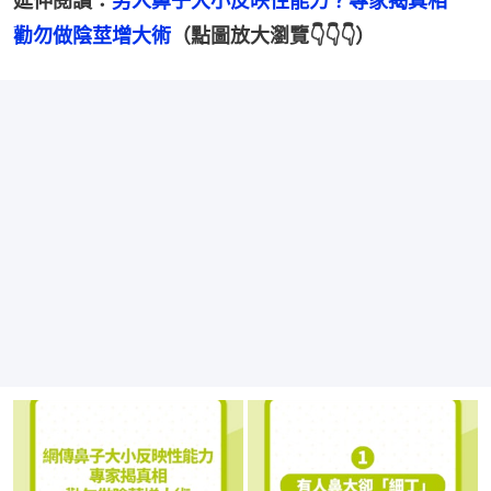
延伸閱讀：
男人鼻子大小反映性能力？專家揭真相　
勸勿做陰莖增大術
（點圖放大瀏覽👇👇👇）