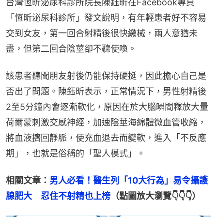
台灣恆昕泌尿科診所院長陳鈺昕在Facebook專頁
「恆昕泌尿科診所」發文說明，有年輕患者好不容易
交到女友，第一回合射精後很快繳械，兩人意猶未
盡，但第二回合陰莖卻不聽使喚。
該患者聽聞朋友射後仍能保持硬挺，因此擔心自己是
否出了問題。陳鈺昕表示，正常情況下，男性射精後
2至5分鐘內會逐漸軟化，原因在於大腦瞬間釋放大量
荷爾蒙刺激交感神經，加速陰莖海綿體微血管收縮，
將血液擠回靜脈，使充血退去而變軟，進入「不反應
期」，也就是俗稱的「聖人模式」。
相關文章：
男人必看！醫生列「10大行為」易令攝護
腺肥大　忍住不射精也上榜
（點圖放大瀏覽👇👇👇）