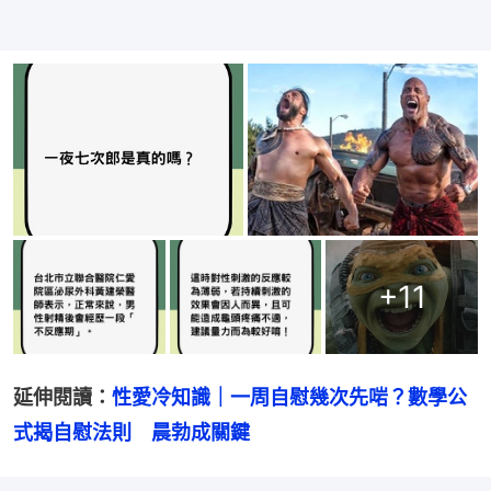
+
11
延伸閱讀：
性愛冷知識｜一周自慰幾次先啱？數學公
式揭自慰法則　晨勃成關鍵