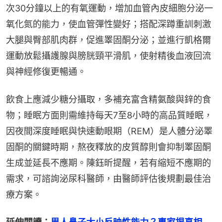
次30分鐘以上的有氧運動，增加血管內皮細胞分泌一
氧化氮的能力，使血管彈性變好；搭配深蹲重訓刺激
大腿與臀部肌肉群，促進睪固酮分泌；並進行凱格爾
運動放鬆攝護腺與膀胱頸平滑肌，使射精後血液回流
與神經修復更暢通。
飲食上應減少糖分攝取，多補充富含精氨酸與鋅的食
物；睡眠方面則需維持每天7至8小時的高品質睡眠，
因夜間深度睡眠與快速動眼期（REM）是人體分泌睪
固酮的關鍵時期，熬夜釋放的皮質醇則會抑制睪固酮
生成並延長不應期。陳鈺昕提醒，若有縮短不應期的
需求，可諮詢泌尿科醫師，由醫師評估後規劃最佳治
療方案。