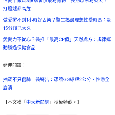
性愛｜做齊3個壞習慣最易腎虧 長期忍尿易發炎！
打邊爐都高危
做愛撐不到1小時好丟架？醫生揭最理想性愛時長：超
15分鐘已太久
愛愛力不從心？醫推「最高CP值」天然處方：規律運
動勝過保健食品
延伸閱讀：
抽菸不只傷肺！醫警告：恐讓GG縮短2公分、性慾全
崩潰
【本文獲「
中天新聞網
」授權轉載。】