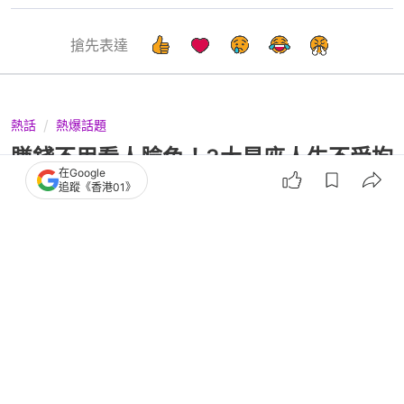
搶先表達
熱話
熱爆話題
賺錢不用看人臉色！3大星座人生不受拘
在Google
束 財富自由一生順風順水
追蹤《香港01》