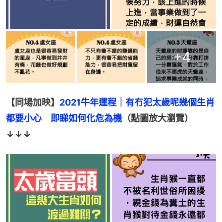
+
4
【同場加映】
2021牛年運程｜有冇犯太歲呢幾個生肖
都要小心　即睇如何化危為機
（點圖放大瀏覽）
↓↓↓