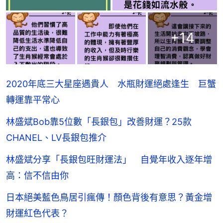
+
14
2020年底三大星座遇貴人 水瓶財運絕處逢生 巨蟹
轉運靠平常心
林盛斌Bob靠5位數「長銀包」改善財運？25款
CHANEL、LV長銀包推介
林盛斌分享「長銀包旺財運法」 自覺年收入逐年增
高：信不信由你
日本絕美藍色鳥居引瘋傳！顏色背後有意思？黃金增
財運紅色代表？